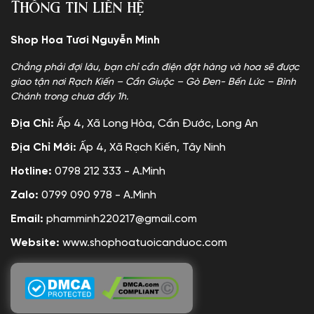
Thông tin liên hệ
Shop Hoa Tươi Nguyễn Minh
Chẳng phải đợi lâu, bạn chỉ cần điện đặt hàng và hoa sẽ được
giao tận nơi Rạch Kiến – Cần Giuộc – Gò Đen- Bến Lức – Bình
Chánh trong chưa đầy 1h.
Địa Chỉ:
Ấp 4, Xã Long Hòa, Cần Đước, Long An
Địa Chỉ Mới:
Ấp 4, Xã Rạch Kiến, Tây Ninh
Hotline:
0798 212 333 - A.Minh
Zalo:
0799 090 978 - A.Minh
Email:
phamminh220217@gmail.com
Website:
www.shophoatuoicanduoc.com