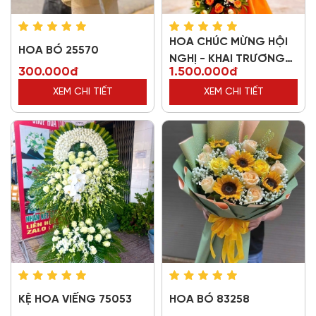
HOA CHÚC MỪNG HỘI
HOA BÓ 25570
NGHỊ - KHAI TRƯƠNG
300.000đ
1.500.000đ
39005
XEM CHI TIẾT
XEM CHI TIẾT
KỆ HOA VIẾNG 75053
HOA BÓ 83258