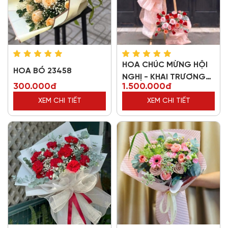
HOA CHÚC MỪNG HỘI
HOA BÓ 23458
NGHỊ - KHAI TRƯƠNG
300.000đ
1.500.000đ
86833
XEM CHI TIẾT
XEM CHI TIẾT