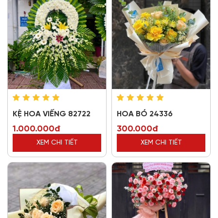
KỆ HOA VIẾNG 82722
HOA BÓ 24336
1.000.000đ
300.000đ
XEM CHI TIẾT
XEM CHI TIẾT