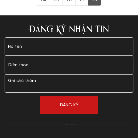
24
25
26
27
28
ĐĂNG KÝ NHẬN TIN