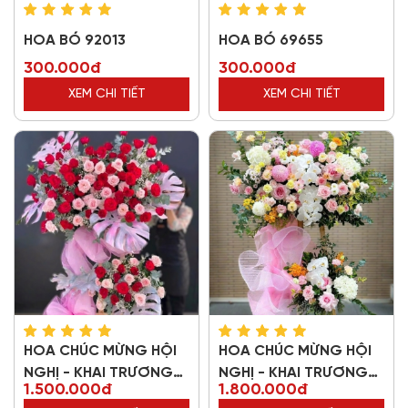
HOA BÓ 92013
HOA BÓ 69655
300.000đ
300.000đ
XEM CHI TIẾT
XEM CHI TIẾT
HOA CHÚC MỪNG HỘI
HOA CHÚC MỪNG HỘI
NGHỊ - KHAI TRƯƠNG
NGHỊ - KHAI TRƯƠNG
1.500.000đ
1.800.000đ
10013
79298