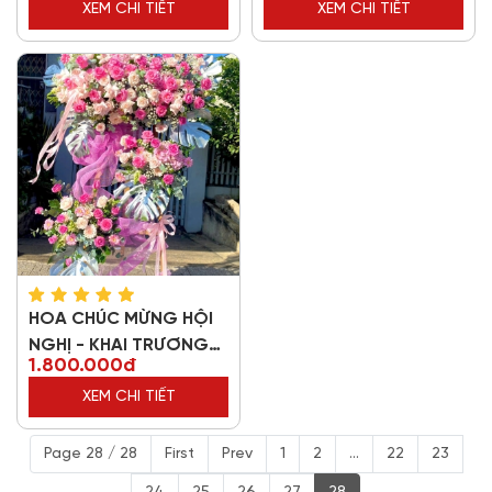
XEM CHI TIẾT
XEM CHI TIẾT
HOA CHÚC MỪNG HỘI
NGHỊ - KHAI TRƯƠNG
1.800.000đ
83278
XEM CHI TIẾT
Page 28 / 28
First
Prev
1
2
...
22
23