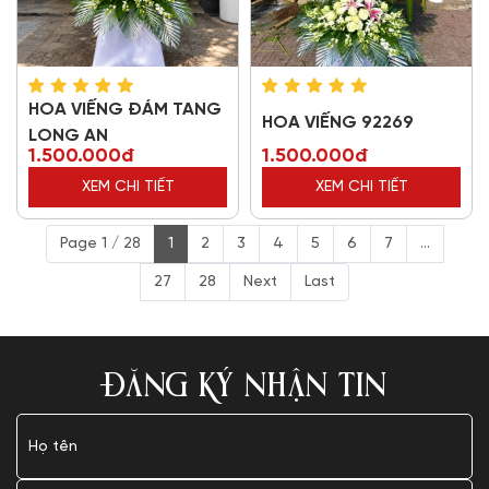
HOA VIẾNG ĐÁM TANG
HOA VIẾNG 92269
LONG AN
1.500.000đ
1.500.000đ
XEM CHI TIẾT
XEM CHI TIẾT
Page 1 / 28
1
2
3
4
5
6
7
...
27
28
Next
Last
ĐĂNG KÝ NHẬN TIN