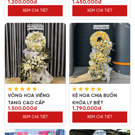
1.200.000đ
1.450.000đ
XEM CHI TIẾT
XEM CHI TIẾT
VÒNG HOA VIẾNG
KỆ HOA CHIA BUỒN
TANG CAO CẤP
KHÓA LY BIỆT
1.500.000đ
1.790.000đ
XEM CHI TIẾT
XEM CHI TIẾT