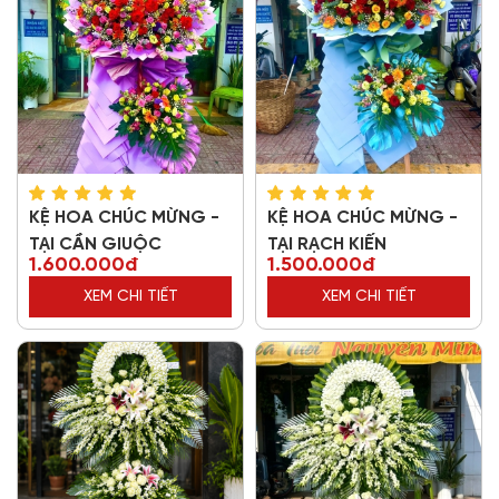
KỆ HOA CHÚC MỪNG -
KỆ HOA CHÚC MỪNG -
TẠI CẦN GIUỘC
TẠI RẠCH KIẾN
1.600.000đ
1.500.000đ
XEM CHI TIẾT
XEM CHI TIẾT