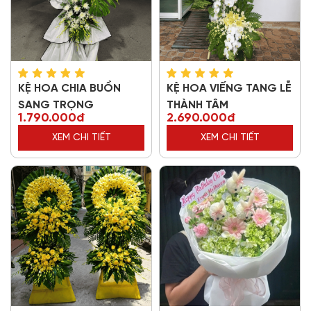
KỆ HOA CHIA BUỒN
KỆ HOA VIẾNG TANG LỄ
SANG TRỌNG
THÀNH TÂM
1.790.000đ
2.690.000đ
XEM CHI TIẾT
XEM CHI TIẾT