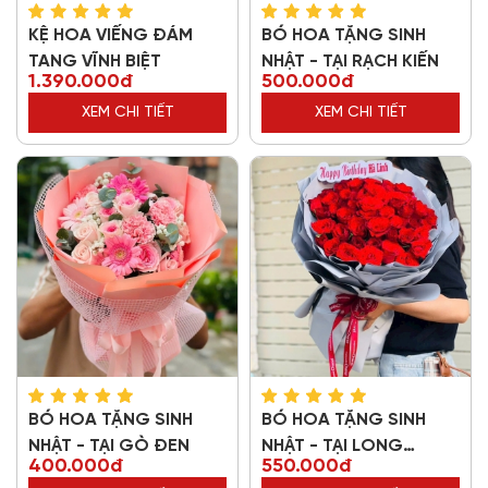
KỆ HOA VIẾNG ĐÁM
BÓ HOA TẶNG SINH
TANG VĨNH BIỆT
NHẬT - TẠI RẠCH KIẾN
1.390.000đ
500.000đ
XEM CHI TIẾT
XEM CHI TIẾT
BÓ HOA TẶNG SINH
BÓ HOA TẶNG SINH
NHẬT - TẠI GÒ ĐEN
NHẬT - TẠI LONG
400.000đ
550.000đ
THƯỢNG