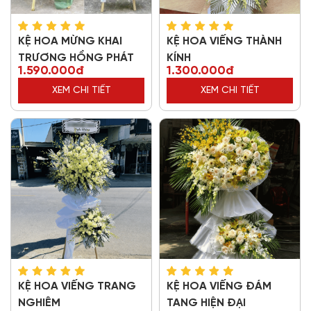
KỆ HOA MỪNG KHAI
KỆ HOA VIẾNG THÀNH
TRƯƠNG HỒNG PHÁT
KÍNH
1.590.000đ
1.300.000đ
XEM CHI TIẾT
XEM CHI TIẾT
KỆ HOA VIẾNG TRANG
KỆ HOA VIẾNG ĐÁM
NGHIÊM
TANG HIỆN ĐẠI