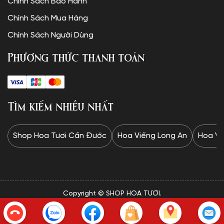
Chính Sách Bảo Hành
Chính Sách Mua Hàng
Chính Sách Người Dùng
Phương thức thanh toán
Tìm kiếm nhiều nhất
Shop Hoa Tươi Cần Đước
Hoa Viếng Long An
Hoa Vi
Copyright © SHOP HOA TƯƠI.
✦Website được thiết kế và vận hành bởi Minh Trí: 0328 732
834✦