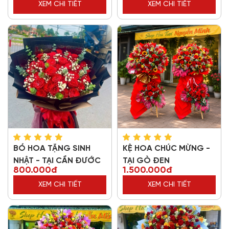
XEM CHI TIẾT
XEM CHI TIẾT
BÓ HOA TẶNG SINH
KỆ HOA CHÚC MỪNG -
NHẬT - TẠI CẦN ĐƯỚC
TẠI GÒ ĐEN
800.000đ
1.500.000đ
XEM CHI TIẾT
XEM CHI TIẾT