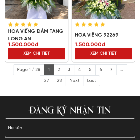
HOA VIẾNG ĐÁM TANG
HOA VIẾNG 92269
LONG AN
1.500.000đ
1.500.000đ
XEM CHI TIẾT
XEM CHI TIẾT
Page 1 / 28
1
2
3
4
5
6
7
...
27
28
Next
Last
ĐĂNG KÝ NHẬN TIN