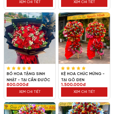
XEM CHI TIẾT
XEM CHI TIẾT
BÓ HOA TẶNG SINH
KỆ HOA CHÚC MỪNG -
NHẬT - TẠI CẦN ĐƯỚC
TẠI GÒ ĐEN
800.000đ
1.500.000đ
XEM CHI TIẾT
XEM CHI TIẾT