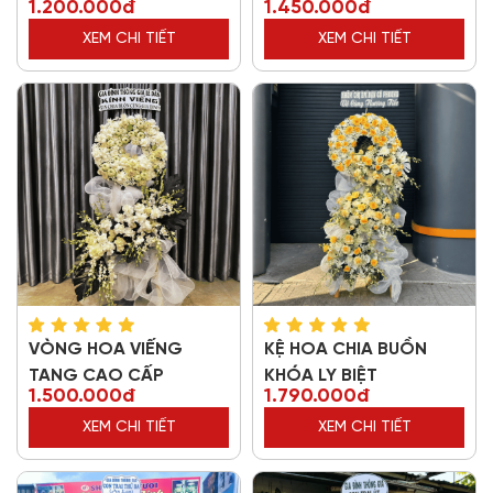
1.200.000đ
1.450.000đ
XEM CHI TIẾT
XEM CHI TIẾT
VÒNG HOA VIẾNG
KỆ HOA CHIA BUỒN
TANG CAO CẤP
KHÓA LY BIỆT
1.500.000đ
1.790.000đ
XEM CHI TIẾT
XEM CHI TIẾT