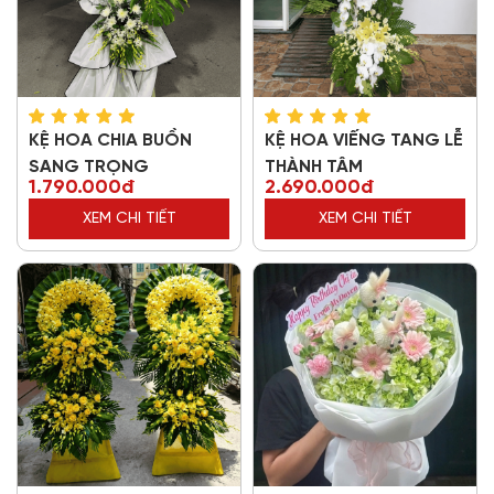
KỆ HOA CHIA BUỒN
KỆ HOA VIẾNG TANG LỄ
SANG TRỌNG
THÀNH TÂM
1.790.000đ
2.690.000đ
XEM CHI TIẾT
XEM CHI TIẾT