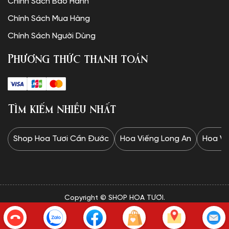
Chính Sách Bảo Hành
Chính Sách Mua Hàng
Chính Sách Người Dùng
Phương thức thanh toán
Tìm kiếm nhiều nhất
Shop Hoa Tươi Cần Đước
Hoa Viếng Long An
Hoa Vi
Copyright © SHOP HOA TƯƠI.
✦Website được thiết kế và vận hành bởi Minh Trí: 0328 732
834✦