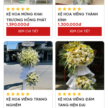
KỆ HOA MỪNG KHAI
KỆ HOA VIẾNG THÀNH
TRƯƠNG HỒNG PHÁT
KÍNH
1.590.000đ
1.300.000đ
XEM CHI TIẾT
XEM CHI TIẾT
KỆ HOA VIẾNG TRANG
KỆ HOA VIẾNG ĐÁM
NGHIÊM
TANG HIỆN ĐẠI