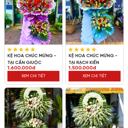
KỆ HOA CHÚC MỪNG -
KỆ HOA CHÚC MỪNG -
TẠI CẦN GIUỘC
TẠI RẠCH KIẾN
1.600.000đ
1.500.000đ
XEM CHI TIẾT
XEM CHI TIẾT