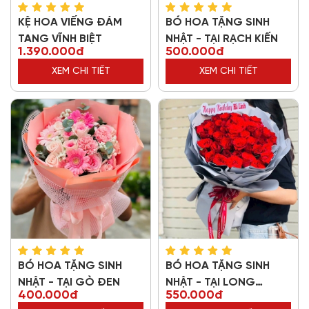
KỆ HOA VIẾNG ĐÁM
BÓ HOA TẶNG SINH
TANG VĨNH BIỆT
NHẬT - TẠI RẠCH KIẾN
1.390.000đ
500.000đ
XEM CHI TIẾT
XEM CHI TIẾT
BÓ HOA TẶNG SINH
BÓ HOA TẶNG SINH
NHẬT - TẠI GÒ ĐEN
NHẬT - TẠI LONG
400.000đ
550.000đ
THƯỢNG