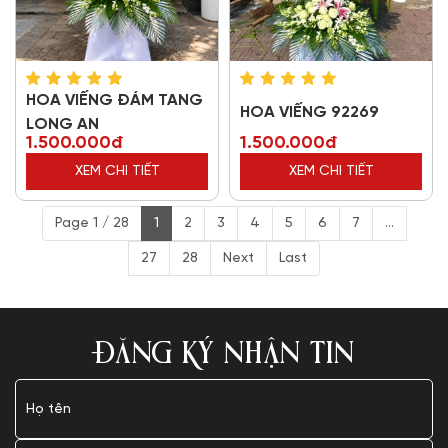
HOA VIẾNG ĐÁM TANG
HOA VIẾNG 92269
LONG AN
1.500.000đ
1.500.000đ
XEM CHI TIẾT
XEM CHI TIẾT
Page 1 / 28
1
2
3
4
5
6
7
...
27
28
Next
Last
ĐĂNG KÝ NHẬN TIN