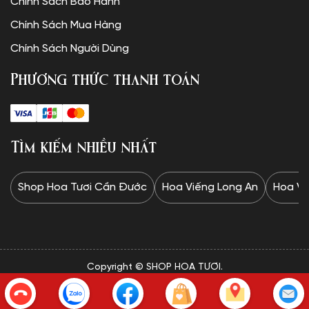
Chính Sách Bảo Hành
Chính Sách Mua Hàng
Chính Sách Người Dùng
Phương thức thanh toán
Tìm kiếm nhiều nhất
Shop Hoa Tươi Cần Đước
Hoa Viếng Long An
Hoa Vi
Copyright © SHOP HOA TƯƠI.
✦Website được thiết kế và vận hành bởi Minh Trí: 0328 732
834✦