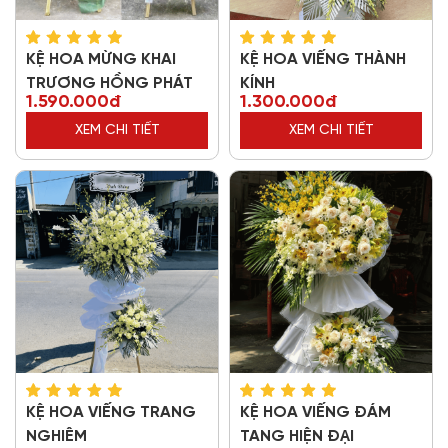
KỆ HOA MỪNG KHAI
KỆ HOA VIẾNG THÀNH
TRƯƠNG HỒNG PHÁT
KÍNH
1.590.000đ
1.300.000đ
XEM CHI TIẾT
XEM CHI TIẾT
KỆ HOA VIẾNG TRANG
KỆ HOA VIẾNG ĐÁM
NGHIÊM
TANG HIỆN ĐẠI