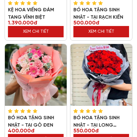
KỆ HOA VIẾNG ĐÁM
BÓ HOA TẶNG SINH
TANG VĨNH BIỆT
NHẬT - TẠI RẠCH KIẾN
1.390.000đ
500.000đ
XEM CHI TIẾT
XEM CHI TIẾT
BÓ HOA TẶNG SINH
BÓ HOA TẶNG SINH
NHẬT - TẠI GÒ ĐEN
NHẬT - TẠI LONG
400.000đ
550.000đ
THƯỢNG