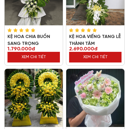
KỆ HOA CHIA BUỒN
KỆ HOA VIẾNG TANG LỄ
SANG TRỌNG
THÀNH TÂM
1.790.000đ
2.690.000đ
XEM CHI TIẾT
XEM CHI TIẾT