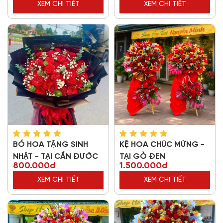
XEM CHI TIẾT
XEM CHI TIẾT
BÓ HOA TẶNG SINH
KỆ HOA CHÚC MỪNG -
NHẬT - TẠI CẦN ĐƯỚC
TẠI GÒ ĐEN
800.000đ
1.500.000đ
XEM CHI TIẾT
XEM CHI TIẾT