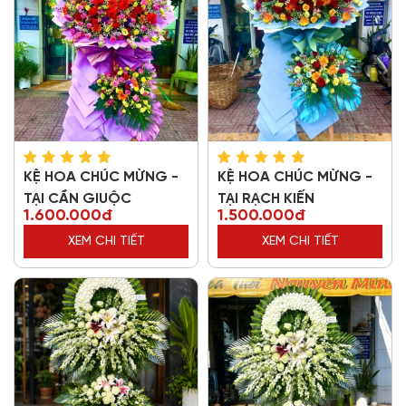
KỆ HOA CHÚC MỪNG -
KỆ HOA CHÚC MỪNG -
TẠI CẦN GIUỘC
TẠI RẠCH KIẾN
1.600.000đ
1.500.000đ
XEM CHI TIẾT
XEM CHI TIẾT