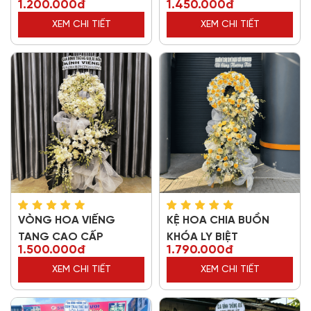
1.200.000đ
1.450.000đ
XEM CHI TIẾT
XEM CHI TIẾT
VÒNG HOA VIẾNG
KỆ HOA CHIA BUỒN
TANG CAO CẤP
KHÓA LY BIỆT
1.500.000đ
1.790.000đ
XEM CHI TIẾT
XEM CHI TIẾT