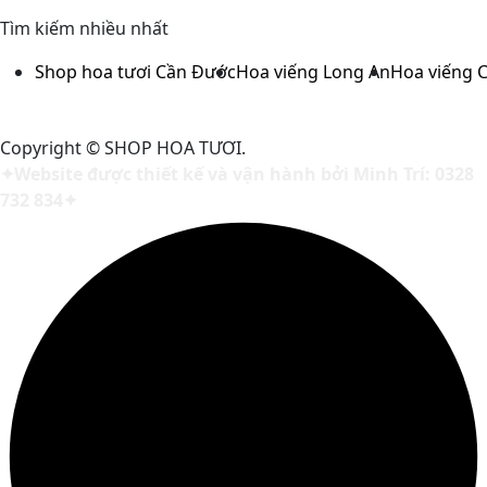
Tìm kiếm nhiều nhất
Shop hoa tươi Cần Đước
Hoa viếng Long An
Hoa viếng 
Copyright © SHOP HOA TƯƠI.
✦Website được thiết kế và vận hành bởi Minh Trí: 0328
732 834✦