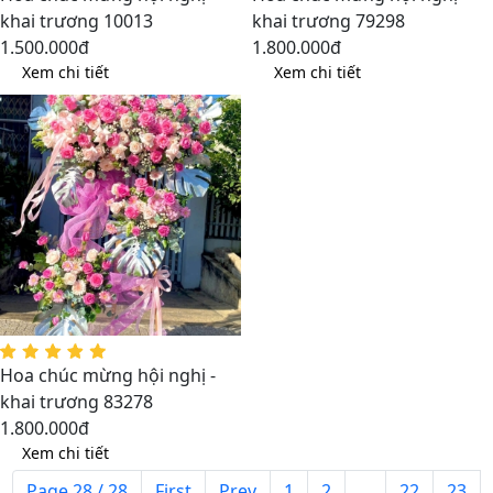
khai trương 10013
khai trương 79298
1.500.000đ
1.800.000đ
Xem chi tiết
Xem chi tiết
Hoa chúc mừng hội nghị -
khai trương 83278
1.800.000đ
Xem chi tiết
Page 28 / 28
First
Prev
1
2
...
22
23