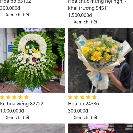
Hoa bó 63102
Hoa chúc mừng hội nghị -
300.000đ
khai trương 54511
Xem chi tiết
1.500.000đ
Xem chi tiết
Kệ hoa viếng 82722
Hoa bó 24336
1.000.000đ
300.000đ
Xem chi tiết
Xem chi tiết