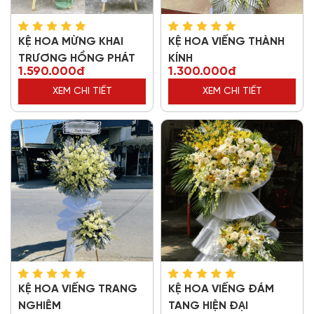
KỆ HOA MỪNG KHAI
KỆ HOA VIẾNG THÀNH
TRƯƠNG HỒNG PHÁT
KÍNH
1.590.000đ
1.300.000đ
XEM CHI TIẾT
XEM CHI TIẾT
KỆ HOA VIẾNG TRANG
KỆ HOA VIẾNG ĐÁM
NGHIÊM
TANG HIỆN ĐẠI