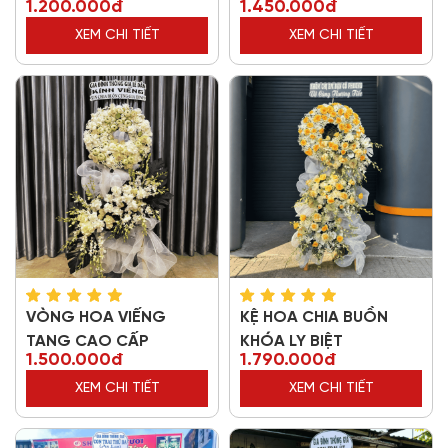
1.200.000đ
1.450.000đ
XEM CHI TIẾT
XEM CHI TIẾT
VÒNG HOA VIẾNG
KỆ HOA CHIA BUỒN
TANG CAO CẤP
KHÓA LY BIỆT
1.500.000đ
1.790.000đ
XEM CHI TIẾT
XEM CHI TIẾT