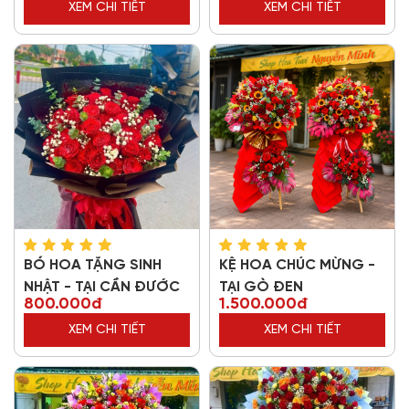
XEM CHI TIẾT
XEM CHI TIẾT
BÓ HOA TẶNG SINH
KỆ HOA CHÚC MỪNG -
NHẬT - TẠI CẦN ĐƯỚC
TẠI GÒ ĐEN
800.000đ
1.500.000đ
XEM CHI TIẾT
XEM CHI TIẾT