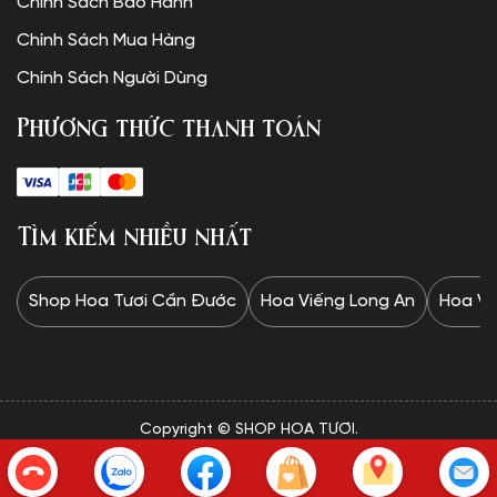
Chính Sách Bảo Hành
Chính Sách Mua Hàng
Chính Sách Người Dùng
Phương thức thanh toán
Tìm kiếm nhiều nhất
Shop Hoa Tươi Cần Đước
Hoa Viếng Long An
Hoa Vi
Copyright © SHOP HOA TƯƠI.
✦Website được thiết kế và vận hành bởi Minh Trí: 0328 732
834✦