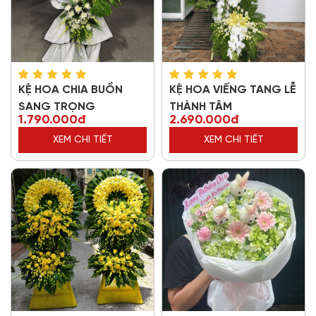
KỆ HOA CHIA BUỒN
KỆ HOA VIẾNG TANG LỄ
SANG TRỌNG
THÀNH TÂM
1.790.000đ
2.690.000đ
XEM CHI TIẾT
XEM CHI TIẾT