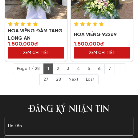
HOA VIẾNG ĐÁM TANG
HOA VIẾNG 92269
LONG AN
1.500.000đ
1.500.000đ
XEM CHI TIẾT
XEM CHI TIẾT
Page 1 / 28
1
2
3
4
5
6
7
...
27
28
Next
Last
ĐĂNG KÝ NHẬN TIN