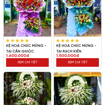
KỆ HOA CHÚC MỪNG -
KỆ HOA CHÚC MỪNG -
TẠI CẦN GIUỘC
TẠI RẠCH KIẾN
1.600.000đ
1.500.000đ
XEM CHI TIẾT
XEM CHI TIẾT