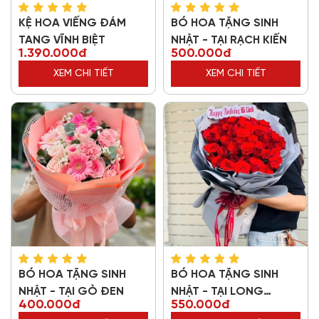
KỆ HOA VIẾNG ĐÁM
BÓ HOA TẶNG SINH
TANG VĨNH BIỆT
NHẬT - TẠI RẠCH KIẾN
1.390.000đ
500.000đ
XEM CHI TIẾT
XEM CHI TIẾT
BÓ HOA TẶNG SINH
BÓ HOA TẶNG SINH
NHẬT - TẠI GÒ ĐEN
NHẬT - TẠI LONG
400.000đ
550.000đ
THƯỢNG