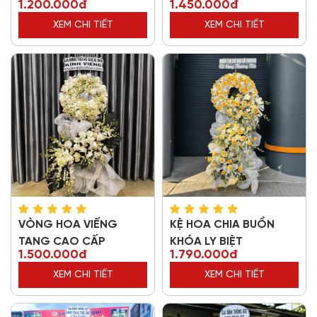
1.200.000đ
1.450.000đ
XEM CHI TIẾT
XEM CHI TIẾT
VÒNG HOA VIẾNG
KỆ HOA CHIA BUỒN
TANG CAO CẤP
KHÓA LY BIỆT
1.500.000đ
1.790.000đ
XEM CHI TIẾT
XEM CHI TIẾT