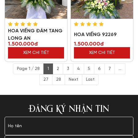
HOA VIẾNG ĐÁM TANG
HOA VIẾNG 92269
LONG AN
1.500.000đ
1.500.000đ
XEM CHI TIẾT
XEM CHI TIẾT
Page 1 / 28
1
2
3
4
5
6
7
...
27
28
Next
Last
ĐĂNG KÝ NHẬN TIN