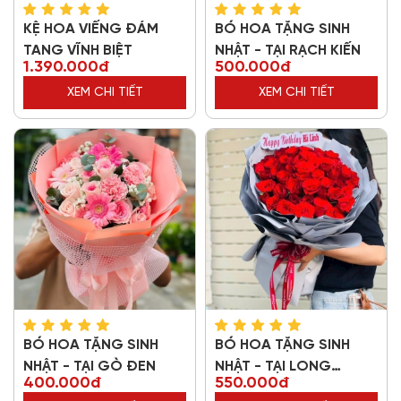
KỆ HOA VIẾNG ĐÁM
BÓ HOA TẶNG SINH
TANG VĨNH BIỆT
NHẬT - TẠI RẠCH KIẾN
1.390.000đ
500.000đ
XEM CHI TIẾT
XEM CHI TIẾT
BÓ HOA TẶNG SINH
BÓ HOA TẶNG SINH
NHẬT - TẠI GÒ ĐEN
NHẬT - TẠI LONG
400.000đ
550.000đ
THƯỢNG