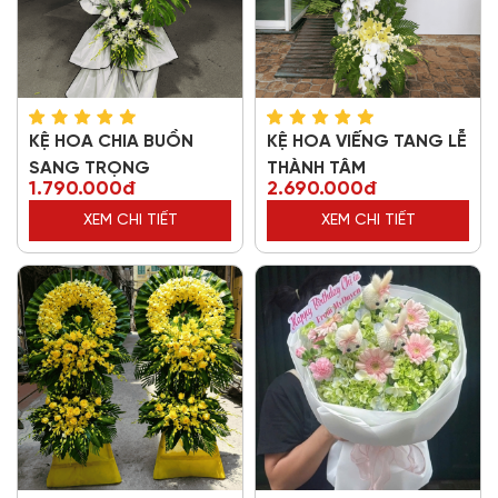
KỆ HOA CHIA BUỒN
KỆ HOA VIẾNG TANG LỄ
SANG TRỌNG
THÀNH TÂM
1.790.000đ
2.690.000đ
XEM CHI TIẾT
XEM CHI TIẾT