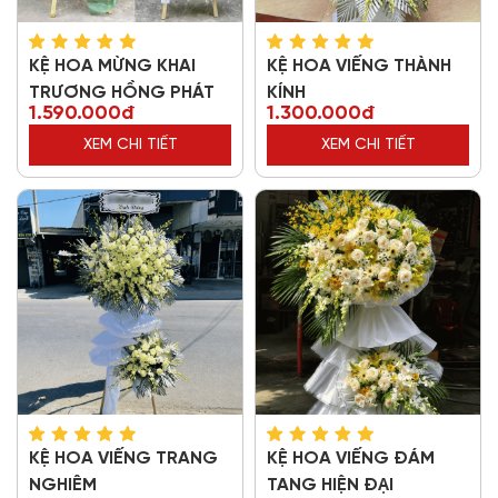
KỆ HOA MỪNG KHAI
KỆ HOA VIẾNG THÀNH
TRƯƠNG HỒNG PHÁT
KÍNH
1.590.000đ
1.300.000đ
XEM CHI TIẾT
XEM CHI TIẾT
KỆ HOA VIẾNG TRANG
KỆ HOA VIẾNG ĐÁM
NGHIÊM
TANG HIỆN ĐẠI