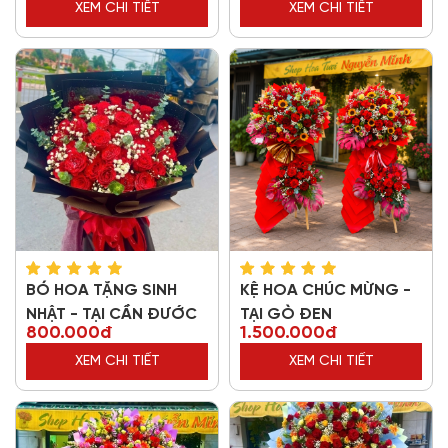
XEM CHI TIẾT
XEM CHI TIẾT
BÓ HOA TẶNG SINH
KỆ HOA CHÚC MỪNG -
NHẬT - TẠI CẦN ĐƯỚC
TẠI GÒ ĐEN
800.000đ
1.500.000đ
XEM CHI TIẾT
XEM CHI TIẾT