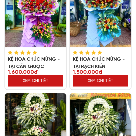
KỆ HOA CHÚC MỪNG -
KỆ HOA CHÚC MỪNG -
TẠI CẦN GIUỘC
TẠI RẠCH KIẾN
1.600.000đ
1.500.000đ
XEM CHI TIẾT
XEM CHI TIẾT