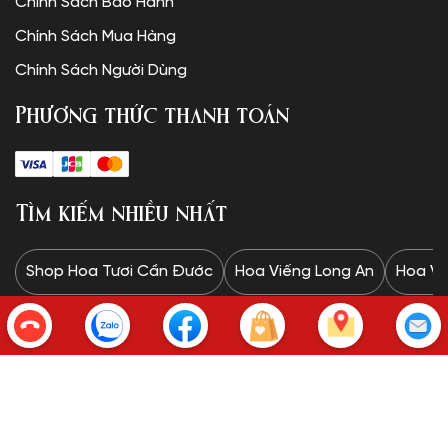
Chính Sách Bảo Hành
Chính Sách Mua Hàng
Chính Sách Người Dùng
Phương thức thanh toán
Tìm kiếm nhiều nhất
Shop Hoa Tươi Cần Đước
Hoa Viếng Long An
Hoa Vi
Copyright © SHOP HOA TƯƠI.
✦Website được thiết kế và vận hành bởi Minh Trí: 0328 732
834✦