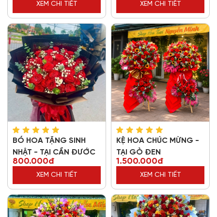
XEM CHI TIẾT
XEM CHI TIẾT
BÓ HOA TẶNG SINH
KỆ HOA CHÚC MỪNG -
NHẬT - TẠI CẦN ĐƯỚC
TẠI GÒ ĐEN
800.000đ
1.500.000đ
XEM CHI TIẾT
XEM CHI TIẾT