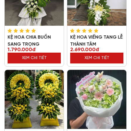
KỆ HOA CHIA BUỒN
KỆ HOA VIẾNG TANG LỄ
SANG TRỌNG
THÀNH TÂM
1.790.000đ
2.690.000đ
XEM CHI TIẾT
XEM CHI TIẾT