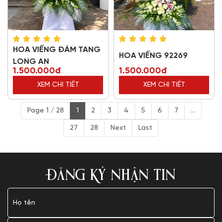
HOA VIẾNG ĐÁM TANG
HOA VIẾNG 92269
LONG AN
1.500.000đ
1.500.000đ
XEM CHI TIẾT
XEM CHI TIẾT
Page 1 / 28
1
2
3
4
5
6
7
...
27
28
Next
Last
ĐĂNG KÝ NHẬN TIN