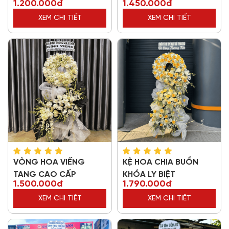
1.200.000đ
1.450.000đ
XEM CHI TIẾT
XEM CHI TIẾT
VÒNG HOA VIẾNG
KỆ HOA CHIA BUỒN
TANG CAO CẤP
KHÓA LY BIỆT
1.500.000đ
1.790.000đ
XEM CHI TIẾT
XEM CHI TIẾT