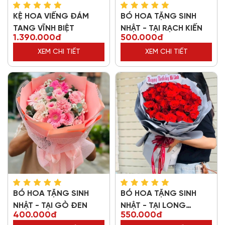
KỆ HOA VIẾNG ĐÁM
BÓ HOA TẶNG SINH
TANG VĨNH BIỆT
NHẬT - TẠI RẠCH KIẾN
1.390.000đ
500.000đ
XEM CHI TIẾT
XEM CHI TIẾT
BÓ HOA TẶNG SINH
BÓ HOA TẶNG SINH
NHẬT - TẠI GÒ ĐEN
NHẬT - TẠI LONG
400.000đ
550.000đ
THƯỢNG