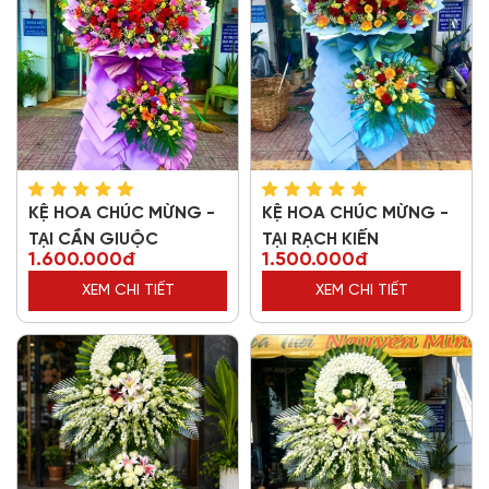
KỆ HOA CHÚC MỪNG -
KỆ HOA CHÚC MỪNG -
TẠI CẦN GIUỘC
TẠI RẠCH KIẾN
1.600.000đ
1.500.000đ
XEM CHI TIẾT
XEM CHI TIẾT