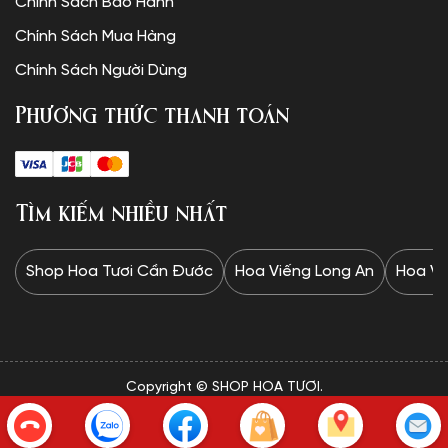
Chính Sách Bảo Hành
Chính Sách Mua Hàng
Chính Sách Người Dùng
Phương thức thanh toán
Tìm kiếm nhiều nhất
Shop Hoa Tươi Cần Đước
Hoa Viếng Long An
Hoa Vi
Copyright © SHOP HOA TƯƠI.
✦Website được thiết kế và vận hành bởi Minh Trí: 0328 732
834✦