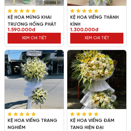
KỆ HOA MỪNG KHAI
KỆ HOA VIẾNG THÀNH
TRƯƠNG HỒNG PHÁT
KÍNH
1.590.000đ
1.300.000đ
XEM CHI TIẾT
XEM CHI TIẾT
KỆ HOA VIẾNG TRANG
KỆ HOA VIẾNG ĐÁM
NGHIÊM
TANG HIỆN ĐẠI