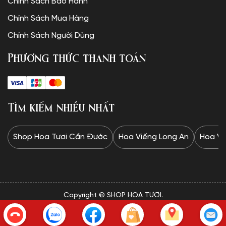
Chính Sách Bảo Hành
Chính Sách Mua Hàng
Chính Sách Người Dùng
Phương thức thanh toán
Tìm kiếm nhiều nhất
Shop Hoa Tươi Cần Đước
Hoa Viếng Long An
Hoa Vi
Copyright © SHOP HOA TƯƠI.
✦Website được thiết kế và vận hành bởi Minh Trí: 0328 732
834✦