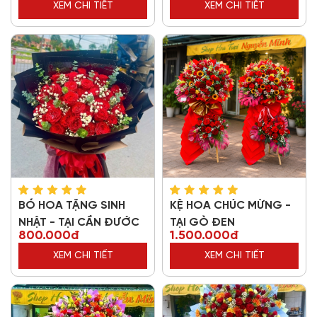
XEM CHI TIẾT
XEM CHI TIẾT
BÓ HOA TẶNG SINH
KỆ HOA CHÚC MỪNG -
NHẬT - TẠI CẦN ĐƯỚC
TẠI GÒ ĐEN
800.000đ
1.500.000đ
XEM CHI TIẾT
XEM CHI TIẾT