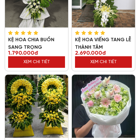
KỆ HOA CHIA BUỒN
KỆ HOA VIẾNG TANG LỄ
SANG TRỌNG
THÀNH TÂM
1.790.000đ
2.690.000đ
XEM CHI TIẾT
XEM CHI TIẾT