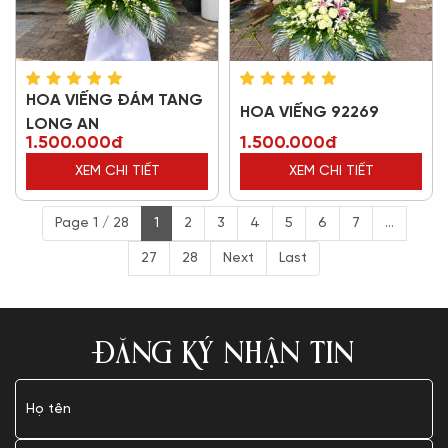
HOA VIẾNG ĐÁM TANG
HOA VIẾNG 92269
LONG AN
1.500.000đ
1.500.000đ
XEM CHI TIẾT
XEM CHI TIẾT
Page 1 / 28
1
2
3
4
5
6
7
...
27
28
Next
Last
ĐĂNG KÝ NHẬN TIN