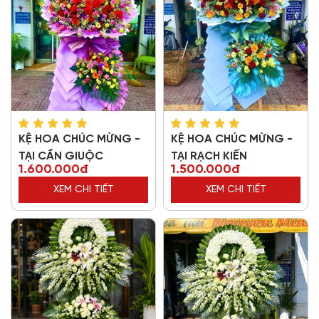
KỆ HOA CHÚC MỪNG -
KỆ HOA CHÚC MỪNG -
TẠI CẦN GIUỘC
TẠI RẠCH KIẾN
1.600.000đ
1.500.000đ
XEM CHI TIẾT
XEM CHI TIẾT