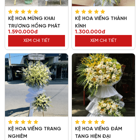
KỆ HOA MỪNG KHAI
KỆ HOA VIẾNG THÀNH
TRƯƠNG HỒNG PHÁT
KÍNH
1.590.000đ
1.300.000đ
XEM CHI TIẾT
XEM CHI TIẾT
KỆ HOA VIẾNG TRANG
KỆ HOA VIẾNG ĐÁM
NGHIÊM
TANG HIỆN ĐẠI