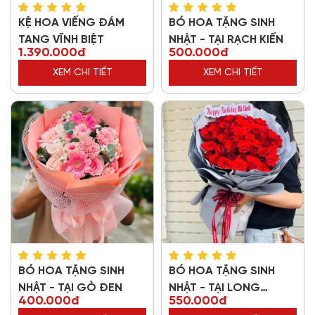
KỆ HOA VIẾNG ĐÁM
BÓ HOA TẶNG SINH
TANG VĨNH BIỆT
NHẬT - TẠI RẠCH KIẾN
1.390.000đ
500.000đ
XEM CHI TIẾT
XEM CHI TIẾT
BÓ HOA TẶNG SINH
BÓ HOA TẶNG SINH
NHẬT - TẠI GÒ ĐEN
NHẬT - TẠI LONG
400.000đ
550.000đ
THƯỢNG