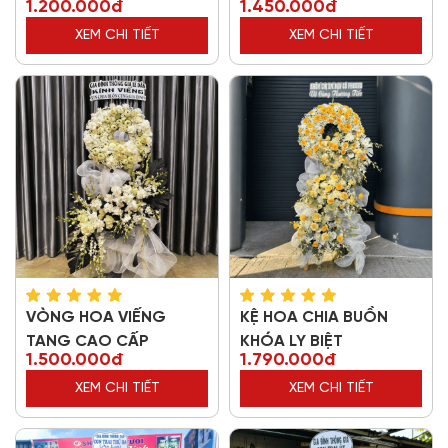
1.200.000đ
1.450.000đ
XEM CHI TIẾT
XEM CHI TIẾT
VÒNG HOA VIẾNG
KỆ HOA CHIA BUỒN
TANG CAO CẤP
KHÓA LY BIỆT
1.500.000đ
1.790.000đ
XEM CHI TIẾT
XEM CHI TIẾT