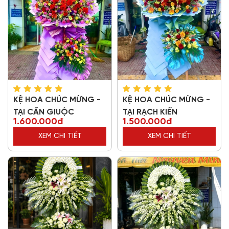
KỆ HOA CHÚC MỪNG -
KỆ HOA CHÚC MỪNG -
TẠI CẦN GIUỘC
TẠI RẠCH KIẾN
1.600.000đ
1.500.000đ
XEM CHI TIẾT
XEM CHI TIẾT