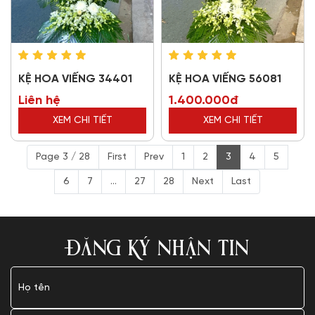
KỆ HOA VIẾNG 34401
KỆ HOA VIẾNG 56081
Liên hệ
1.400.000đ
XEM CHI TIẾT
XEM CHI TIẾT
Page 3 / 28
First
Prev
1
2
3
4
5
6
7
...
27
28
Next
Last
ĐĂNG KÝ NHẬN TIN