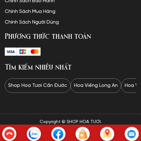
Chính Sách Bảo Hành
Chính Sách Mua Hàng
Chính Sách Người Dùng
Phương thức thanh toán
Tìm kiếm nhiều nhất
Shop Hoa Tươi Cần Đước
Hoa Viếng Long An
Hoa Vi
Copyright © SHOP HOA TƯƠI.
✦Website được thiết kế và vận hành bởi Minh Trí: 0328 732
834✦