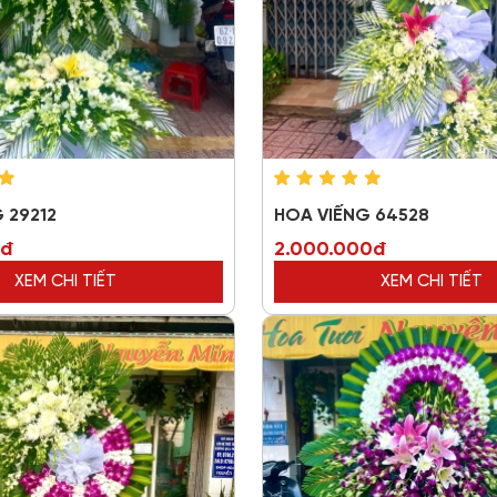
 29212
HOA VIẾNG 64528
0đ
2.000.000đ
XEM CHI TIẾT
XEM CHI TIẾT