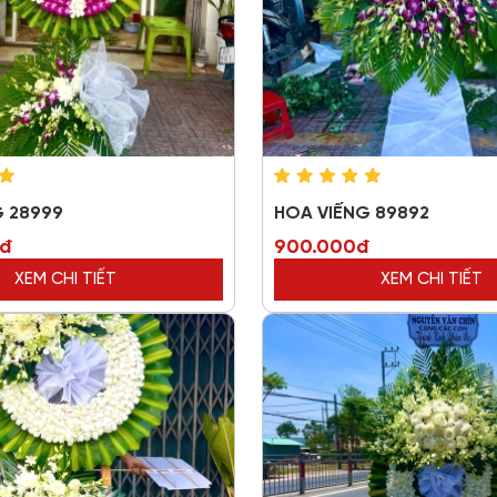
G 28999
HOA VIẾNG 89892
0đ
900.000đ
XEM CHI TIẾT
XEM CHI TIẾT