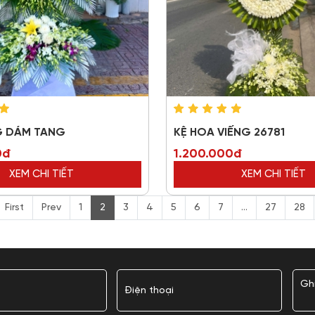
G DÁM TANG
KỆ HOA VIẾNG 26781
0đ
1.200.000đ
XEM CHI TIẾT
XEM CHI TIẾT
First
Prev
1
2
3
4
5
6
7
...
27
28