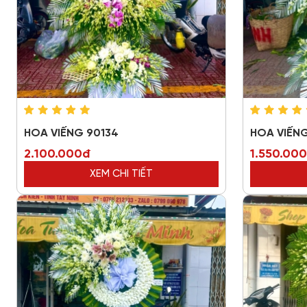
HOA VIẾNG 90134
HOA VIẾNG
2.100.000đ
1.550.00
XEM CHI TIẾT