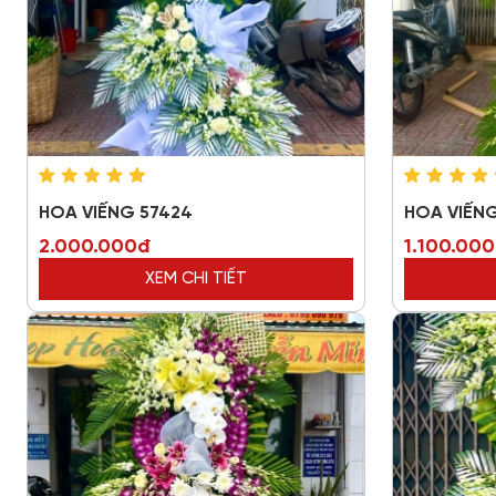
HOA VIẾNG 57424
HOA VIẾN
2.000.000đ
1.100.00
XEM CHI TIẾT