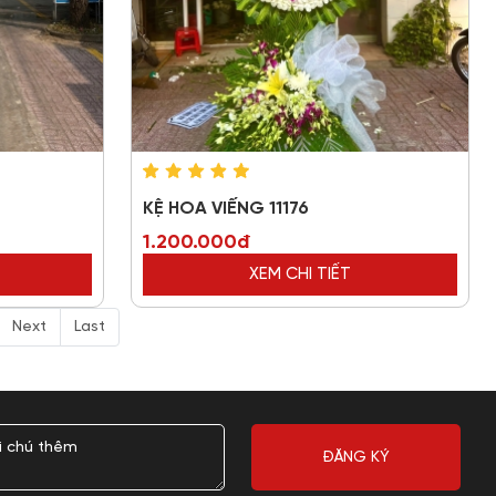
KỆ HOA VIẾNG 11176
1.200.000đ
XEM CHI TIẾT
Next
Last