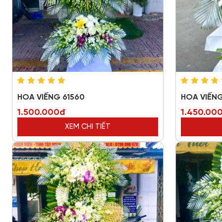
HOA VIẾNG 61560
HOA VIẾN
1.500.000đ
1.450.00
XEM CHI TIẾT