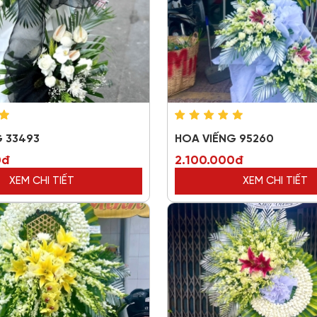
G 33493
HOA VIẾNG 95260
0đ
2.100.000đ
XEM CHI TIẾT
XEM CHI TIẾT