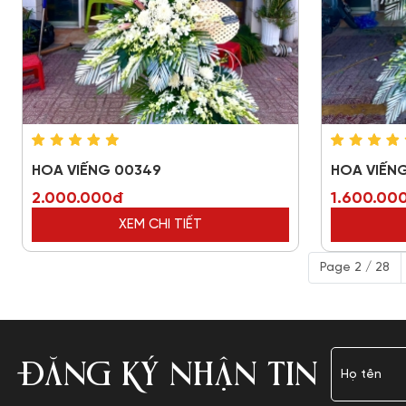
HOA VIẾNG 00349
HOA VIẾN
2.000.000đ
1.600.00
XEM CHI TIẾT
Page 2 / 28
ĐĂNG KÝ NHẬN TIN