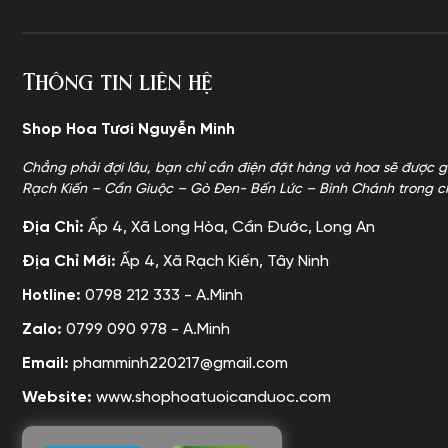
Thông tin liên hệ
Shop Hoa Tươi Nguyễn Minh
Chẳng phải đợi lâu, bạn chỉ cần điện đặt hàng và hoa sẽ được g
Rạch Kiến – Cần Giuộc – Gò Đen- Bến Lức – Bình Chánh trong c
Địa Chỉ:
Ấp 4, Xã Long Hòa, Cần Đước, Long An
Địa Chỉ Mới:
Ấp 4, Xã Rạch Kiến, Tây Ninh
Hotline:
0798 212 333 - A.Minh
Zalo:
0799 090 978 - A.Minh
Email:
phamminh220217@gmail.com
Website:
www.shophoatuoicanduoc.com