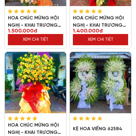
HOA CHÚC MỪNG HỘI
HOA CHÚC MỪNG HỘI
NGHỊ - KHAI TRƯƠNG
NGHỊ - KHAI TRƯƠNG
1.500.000đ
1.400.000đ
37421
14242
XEM CHI TIẾT
XEM CHI TIẾT
HOA CHÚC MỪNG HỘI
KỆ HOA VIẾNG 62584
NGHỊ - KHAI TRƯƠNG