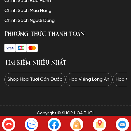
Chính Sách Bảo Hành
Chính Sách Mua Hàng
Chính Sách Người Dùng
Phương thức thanh toán
Tìm kiếm nhiều nhất
Shop Hoa Tươi Cần Đước
Hoa Viếng Long An
Hoa Vi
Copyright © SHOP HOA TƯƠI.
✦Website được thiết kế và vận hành bởi Minh Trí: 0328 732
834✦