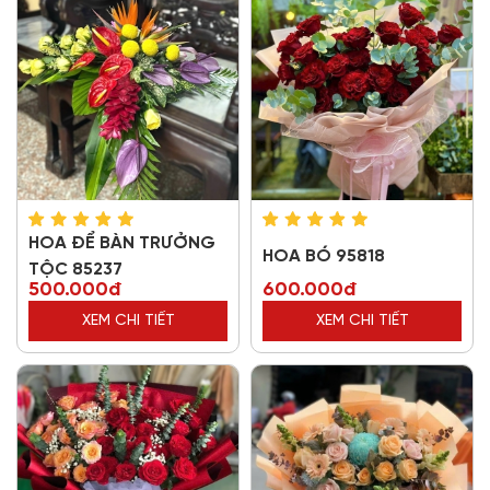
HOA ĐỂ BÀN TRƯỞNG
HOA BÓ 95818
TỘC 85237
500.000đ
600.000đ
XEM CHI TIẾT
XEM CHI TIẾT