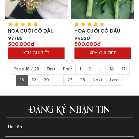
HOA CƯỚI CÔ DÂU
HOA CƯỚI CÔ DÂU
97785
94520
500.000đ
500.000đ
XEM CHI TIẾT
XEM CHI TIẾT
Page 18 / 28
First
Prev
1
2
...
16
17
18
19
20
...
27
28
Next
Last
ĐĂNG KÝ NHẬN TIN