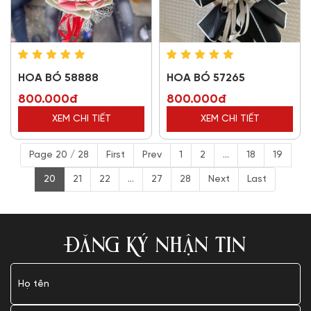
HOA BÓ 58888
HOA BÓ 57265
800.000đ
800.000đ
XEM CHI TIẾT
XEM CHI TIẾT
Page 20 / 28
First
Prev
1
2
...
18
19
20
21
22
...
27
28
Next
Last
ĐĂNG KÝ NHẬN TIN