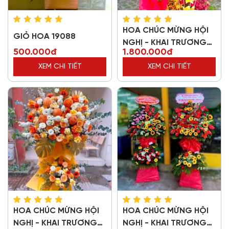
HOA CHÚC MỪNG HỘI
GIỎ HOA 19088
NGHỊ - KHAI TRƯƠNG
500.000đ
1.800.000đ
61082
XEM CHI TIẾT
XEM CHI TIẾT
HOA CHÚC MỪNG HỘI
HOA CHÚC MỪNG HỘI
NGHỊ - KHAI TRƯƠNG
NGHỊ - KHAI TRƯƠNG