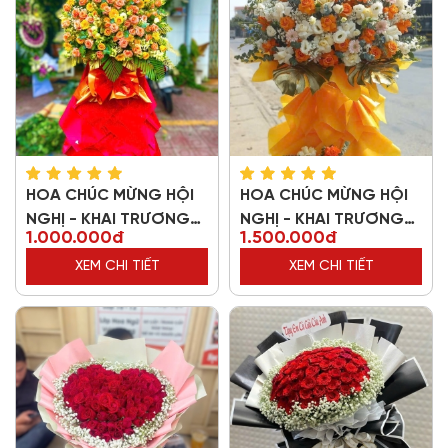
HOA CHÚC MỪNG HỘI
HOA CHÚC MỪNG HỘI
NGHỊ - KHAI TRƯƠNG
NGHỊ - KHAI TRƯƠNG
1.000.000đ
1.500.000đ
69743
89610
XEM CHI TIẾT
XEM CHI TIẾT