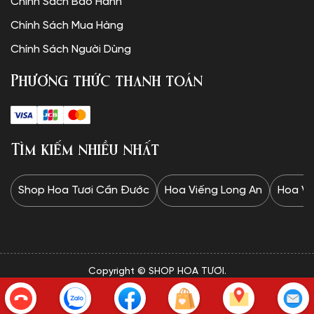
Chính Sách Bảo Hành
Chính Sách Mua Hàng
Chính Sách Người Dùng
Phương thức thanh toán
Tìm kiếm nhiều nhất
Shop Hoa Tươi Cần Đước
Hoa Viếng Long An
Hoa Vi
Copyright © SHOP HOA TƯƠI.
✦Website được thiết kế và vận hành bởi Minh Trí: 0328 732
834✦