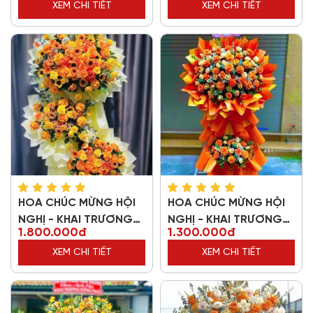
XEM CHI TIẾT
XEM CHI TIẾT
HOA CHÚC MỪNG HỘI
HOA CHÚC MỪNG HỘI
NGHỊ - KHAI TRƯƠNG
NGHỊ - KHAI TRƯƠNG
1.800.000đ
1.300.000đ
61545
63094
XEM CHI TIẾT
XEM CHI TIẾT