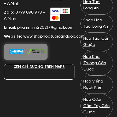
Hoa Tươi
- A.Minh
Long An
Zalo:
0799 090 978 -
A.Minh
Shop Hoa
Tươi Long An
Email:
phamminh220217@gmail.com
Website:
www.shophoatuoicanduoc.com
Hoa Tươi Cần
Giuộc
Hoa Khai
Trương Cần
XEM CHỈ ĐƯỜNG TRÊN MAPS
Đước
Hoa Viếng
Rạch Kiến
Hoa Cưới
Cầm Tay Cần
Giuộc