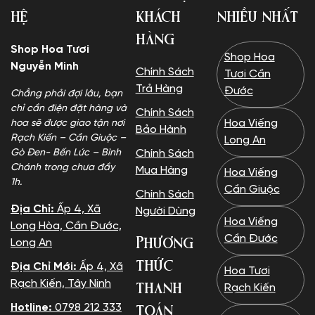
hệ
khách
nhiều nhất
hàng
Shop Hoa Tươi
Shop Hoa
Nguyễn Minh
Chính Sách
Tươi Cần
Trả Hàng
Đước
Chẳng phải đợi lâu, bạn
chỉ cần điện đặt hàng và
Chính Sách
Hoa Viếng
hoa sẽ được giao tận nơi
Bảo Hành
Rạch Kiến – Cần Giuộc –
Long An
Gò Đen- Bến Lức – Bình
Chính Sách
Chánh trong chưa đầy
Mua Hàng
Hoa Viếng
1h.
Cần Giuộc
Chính Sách
Địa Chỉ:
Ấp 4, Xã
Người Dùng
Hoa Viếng
Long Hòa, Cần Đước,
Phương
Cần Đước
Long An
thức
Địa Chỉ Mới:
Ấp 4, Xã
Hoa Tươi
thanh
Rạch Kiến, Tây Ninh
Rạch Kiến
toán
Hotline:
0798 212 333