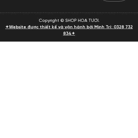
Copyright © SHOP HOA TƯƠI.
✦Website được thiết kế và vận hành bởi Minh Trí: 0328 732
834✦