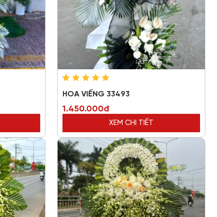
HOA VIẾNG 33493
1.450.000đ
XEM CHI TIẾT