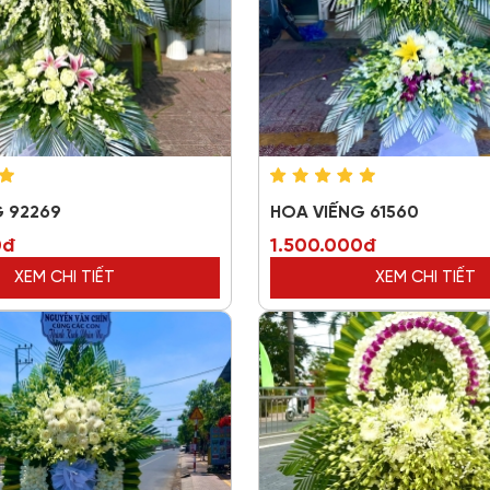
G 92269
HOA VIẾNG 61560
0đ
1.500.000đ
XEM CHI TIẾT
XEM CHI TIẾT