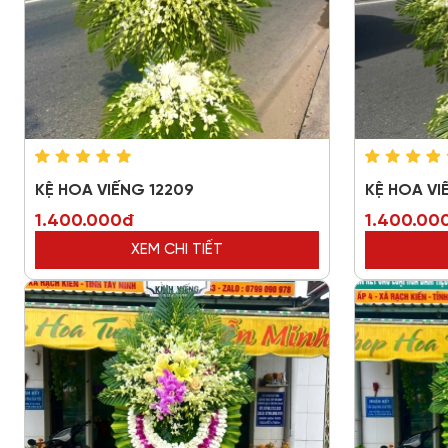
KỆ HOA VIẾNG 12209
KỆ HOA VI
1.400.000đ
1.400.00
XEM CHI TIẾT