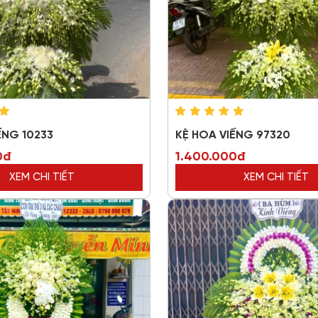
ẾNG 10233
KỆ HOA VIẾNG 97320
0đ
1.400.000đ
XEM CHI TIẾT
XEM CHI TIẾT