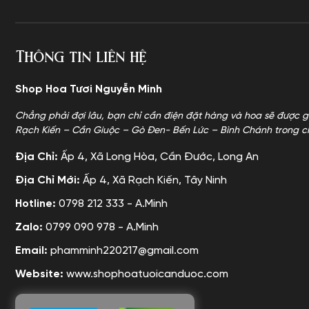
Thông tin liên hệ
Shop Hoa Tươi Nguyễn Minh
Chẳng phải đợi lâu, bạn chỉ cần điện đặt hàng và hoa sẽ được g
Rạch Kiến – Cần Giuộc – Gò Đen- Bến Lức – Bình Chánh trong c
Địa Chỉ:
Ấp 4, Xã Long Hòa, Cần Đước, Long An
Địa Chỉ Mới:
Ấp 4, Xã Rạch Kiến, Tây Ninh
Hotline:
0798 212 333 - A.Minh
Zalo:
0799 090 978 - A.Minh
Email:
phamminh220217@gmail.com
Website:
www.shophoatuoicanduoc.com