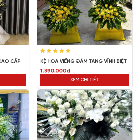
CAO CẤP
KỆ HOA VIẾNG ĐÁM TANG VĨNH BIỆT
1.390.000đ
XEM CHI TIẾT