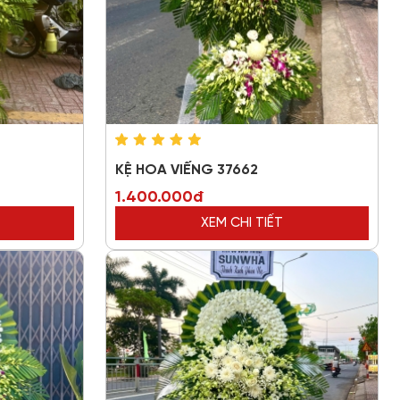
KỆ HOA VIẾNG 37662
1.400.000đ
XEM CHI TIẾT