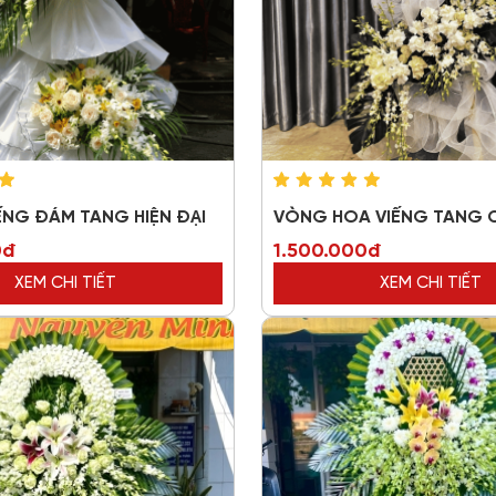
ẾNG ĐÁM TANG HIỆN ĐẠI
VÒNG HOA VIẾNG TANG 
0đ
1.500.000đ
XEM CHI TIẾT
XEM CHI TIẾT