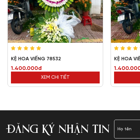
KỆ HOA VIẾNG 78532
KỆ HOA VI
1.400.000đ
1.400.00
XEM CHI TIẾT
ĐĂNG KÝ NHẬN TIN