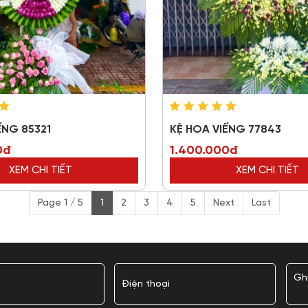
ẾNG 85321
KỆ HOA VIẾNG 77843
0đ
1.400.000đ
XEM CHI TIẾT
XEM CHI TIẾT
Page 1 / 5
1
2
3
4
5
Next
Last