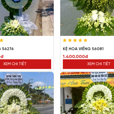
 56276
KỆ HOA VIẾNG 56081
0đ
1.400.000đ
XEM CHI TIẾT
XEM CHI TIẾT