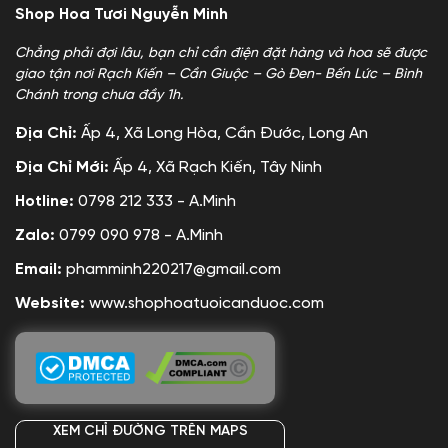
Shop Hoa Tươi Nguyễn Minh
Chẳng phải đợi lâu, bạn chỉ cần điện đặt hàng và hoa sẽ được
giao tận nơi Rạch Kiến – Cần Giuộc – Gò Đen- Bến Lức – Bình
Chánh trong chưa đầy 1h.
Địa Chỉ:
Ấp 4, Xã Long Hòa, Cần Đước, Long An
Địa Chỉ Mới:
Ấp 4, Xã Rạch Kiến, Tây Ninh
Hotline:
0798 212 333 - A.Minh
Zalo:
0799 090 978 - A.Minh
Email:
phamminh220217@gmail.com
Website:
www.shophoatuoicanduoc.com
XEM CHỈ ĐƯỜNG TRÊN MAPS