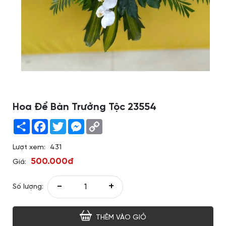
Hoa Để Bàn Trưởng Tộc 23554
Share
Facebook
Twitter
Messenger
Copy
Link
Lượt xem:
431
500.000đ
Giá:
-
+
Số lượng:
THÊM VÀO GIỎ