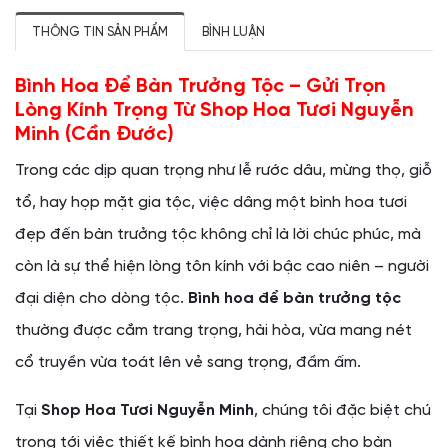
THÔNG TIN SẢN PHẨM
BÌNH LUẬN
Bình Hoa Để Bàn Trưởng Tộc – Gửi Trọn
Lòng Kính Trọng Từ Shop Hoa Tươi Nguyễn
Minh (Cần Đước)
Trong các dịp quan trọng như lễ rước dâu, mừng thọ, giỗ
tổ, hay họp mặt gia tộc, việc dâng một bình hoa tươi
đẹp đến bàn trưởng tộc không chỉ là lời chúc phúc, mà
còn là sự thể hiện lòng tôn kính với bậc cao niên – người
đại diện cho dòng tộc.
Bình hoa để bàn trưởng tộc
thường được cắm trang trọng, hài hòa, vừa mang nét
cổ truyền vừa toát lên vẻ sang trọng, đầm ấm.
Tại
Shop Hoa Tươi Nguyễn Minh
, chúng tôi đặc biệt chú
trọng tới việc thiết kế bình hoa dành riêng cho bàn