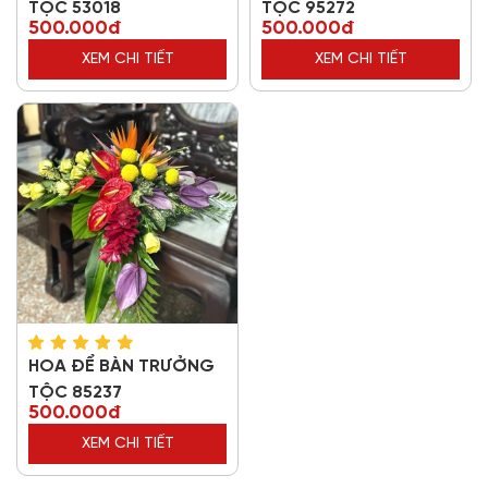
TỘC 53018
TỘC 95272
500.000đ
500.000đ
XEM CHI TIẾT
XEM CHI TIẾT
HOA ĐỂ BÀN TRƯỞNG
TỘC 85237
500.000đ
XEM CHI TIẾT