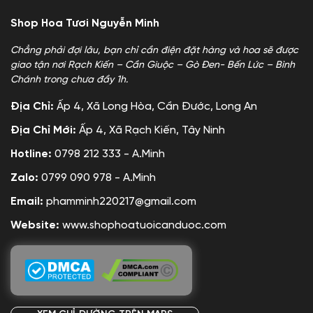
Shop Hoa Tươi Nguyễn Minh
Chẳng phải đợi lâu, bạn chỉ cần điện đặt hàng và hoa sẽ được
giao tận nơi Rạch Kiến – Cần Giuộc – Gò Đen- Bến Lức – Bình
Chánh trong chưa đầy 1h.
Địa Chỉ:
Ấp 4, Xã Long Hòa, Cần Đước, Long An
Địa Chỉ Mới:
Ấp 4, Xã Rạch Kiến, Tây Ninh
Hotline:
0798 212 333 - A.Minh
Zalo:
0799 090 978 - A.Minh
Email:
phamminh220217@gmail.com
Website:
www.shophoatuoicanduoc.com