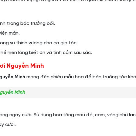
ính trọng bậc trưởng bối.
viên mãn.
ong sự thịnh vượng cho cả gia tộc.
hể hiện lòng biết ơn và tình cảm sâu sắc.
ơi Nguyễn Minh
guyễn Minh
mang đến nhiều mẫu hoa để bàn trưởng tộc khác n
Nguyễn Minh
rong ngày cưới. Sử dụng hoa tông màu đỏ, cam, vàng như lan 
y cưới.