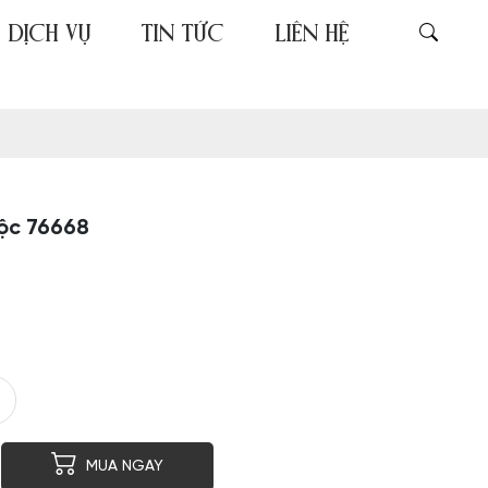
DỊCH VỤ
TIN TỨC
LIÊN HỆ
ộc 76668
er
py
MUA NGAY