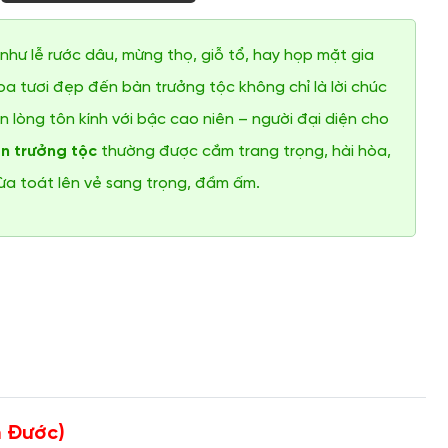
như lễ rước dâu, mừng thọ, giỗ tổ, hay họp mặt gia
oa tươi đẹp đến bàn trưởng tộc không chỉ là lời chúc
n lòng tôn kính với bậc cao niên – người đại diện cho
n trưởng tộc
thường được cắm trang trọng, hài hòa,
ừa toát lên vẻ sang trọng, đầm ấm.
n Đước)