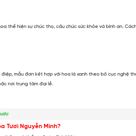
 hoa thể hiện sự chúc thọ, cầu chúc sức khỏe và bình an. C
điệp, mẫu đơn kết hợp với hoa lá xanh theo bố cục nghệ thuậ
ặc nơi trung tâm đại lễ.
Đước
oa Tươi Nguyễn Minh?