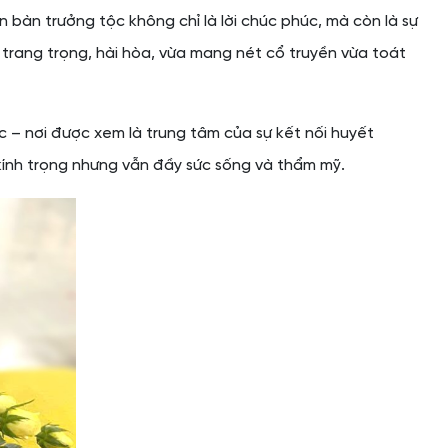
 bàn trưởng tộc không chỉ là lời chúc phúc, mà còn là sự
rang trọng, hài hòa, vừa mang nét cổ truyền vừa toát
ộc – nơi được xem là trung tâm của sự kết nối huyết
 kính trọng nhưng vẫn đầy sức sống và thẩm mỹ.