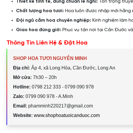
Thiết kế tinh tế, đúng chuẩn lễ nghi:
Tôn trọng truyề
Chất lượng hoa tươi:
Hoa luôn được nhập mới hằng 
Đội ngũ cắm hoa chuyên nghiệp:
Kinh nghiệm làm ho
Giao hoa đúng giờ:
Phục vụ tận nơi tại Cần Đước và
Thông Tin Liên Hệ & Đặt Hoa
SHOP HOA TƯƠI NGUYỄN MINH
Địa chỉ:
Ấp 4, xã Long Hòa, Cần Đước, Long An
Mở cửa:
7h30 – 20h
Hotline:
0798 212 333 - 0799 090 978
Zalo:
0799 090 978 - A.Minh
Email:
phamminh220217@gmail.com
Website:
www.shophoatuoicanduoc.com