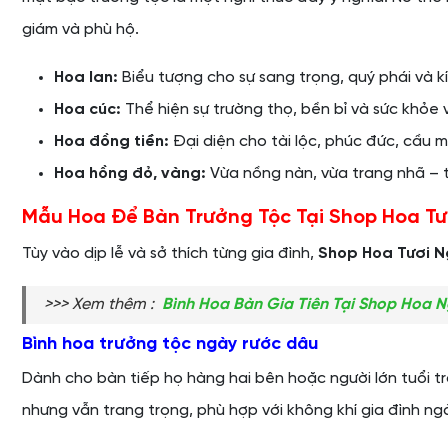
giám và phù hộ.
Hoa lan:
Biểu tượng cho sự sang trọng, quý phái và k
Hoa cúc:
Thể hiện sự trường thọ, bền bỉ và sức khỏe 
Hoa đồng tiền:
Đại diện cho tài lộc, phúc đức, cầu m
Hoa hồng đỏ, vàng:
Vừa nồng nàn, vừa trang nhã – t
Mẫu Hoa Để Bàn Trưởng Tộc Tại Shop Hoa Tư
Tùy vào dịp lễ và sở thích từng gia đình,
Shop Hoa Tươi N
>>> Xem thêm :
Bình Hoa Bàn Gia Tiên Tại Shop Hoa 
Bình hoa trưởng tộc ngày rước dâu
Dành cho bàn tiếp họ hàng hai bên hoặc người lớn tuổi t
nhưng vẫn trang trọng, phù hợp với không khí gia đình ngà