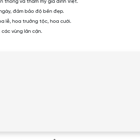
n thống và thẩm mỹ gia đình Việt.
ngày, đảm bảo độ bền đẹp.
a lễ, hoa trưởng tộc, hoa cưới.
 các vùng lân cận.