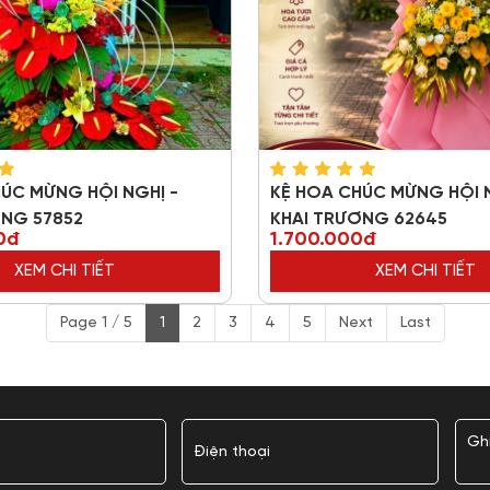
ÚC MỪNG HỘI NGHỊ -
KỆ HOA CHÚC MỪNG HỘI N
ƠNG 57852
KHAI TRƯƠNG 62645
0đ
1.700.000đ
XEM CHI TIẾT
XEM CHI TIẾT
Page 1 / 5
1
2
3
4
5
Next
Last