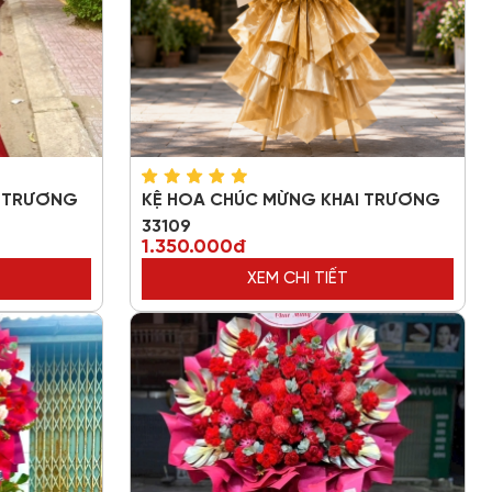
I TRƯƠNG
KỆ HOA CHÚC MỪNG KHAI TRƯƠNG
33109
1.350.000đ
XEM CHI TIẾT