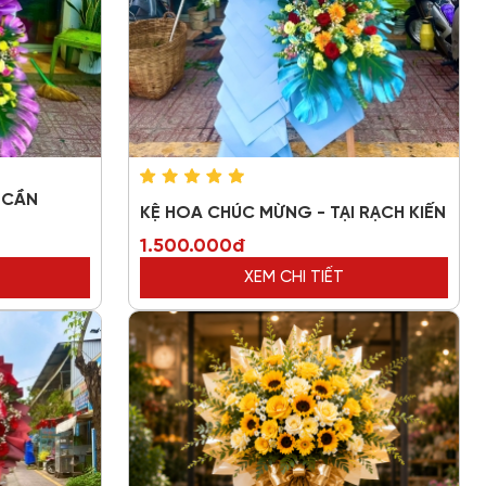
 CẦN
KỆ HOA CHÚC MỪNG - TẠI RẠCH KIẾN
1.500.000đ
XEM CHI TIẾT