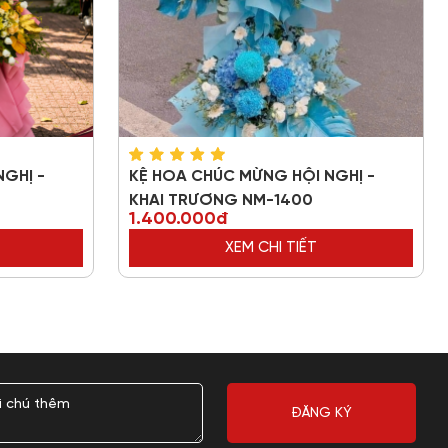
GHỊ -
KỆ HOA CHÚC MỪNG HỘI NGHỊ -
KHAI TRƯƠNG NM-1400
1.400.000đ
XEM CHI TIẾT