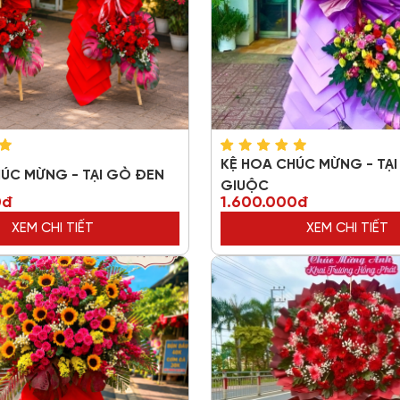
KỆ HOA CHÚC MỪNG - TẠI
ÚC MỪNG - TẠI GÒ ĐEN
GIUỘC
0đ
1.600.000đ
XEM CHI TIẾT
XEM CHI TIẾT