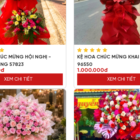
ÚC MỪNG HỘI NGHỊ -
KỆ HOA CHÚC MỪNG KHA
ƠNG 57823
96550
0đ
1.000.000đ
XEM CHI TIẾT
XEM CHI TIẾT