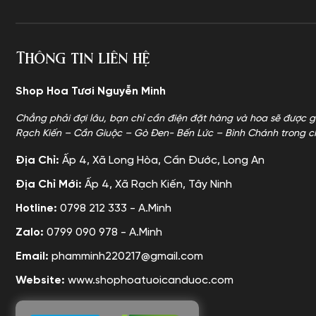
Thông tin liên hệ
Shop Hoa Tươi Nguyễn Minh
Chẳng phải đợi lâu, bạn chỉ cần điện đặt hàng và hoa sẽ được g
Rạch Kiến – Cần Giuộc – Gò Đen- Bến Lức – Bình Chánh trong c
Địa Chỉ:
Ấp 4, Xã Long Hòa, Cần Đước, Long An
Địa Chỉ Mới:
Ấp 4, Xã Rạch Kiến, Tây Ninh
Hotline:
0798 212 333 - A.Minh
Zalo:
0799 090 978 - A.Minh
Email:
phamminh220217@gmail.com
Website:
www.shophoatuoicanduoc.com