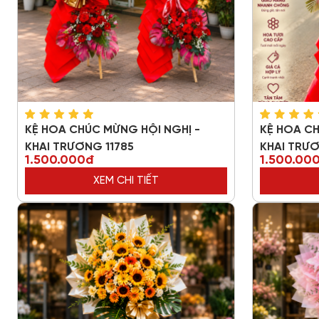
KỆ HOA CHÚC MỪNG HỘI NGHỊ -
KỆ HOA CH
KHAI TRƯƠNG 11785
KHAI TRƯ
1.500.000đ
1.500.00
XEM CHI TIẾT