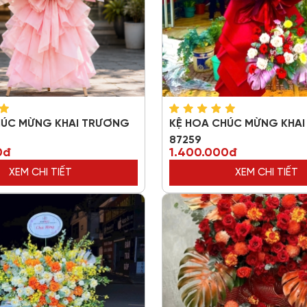
HÚC MỪNG KHAI TRƯƠNG
KỆ HOA CHÚC MỪNG KHA
87259
0đ
1.400.000đ
XEM CHI TIẾT
XEM CHI TIẾT