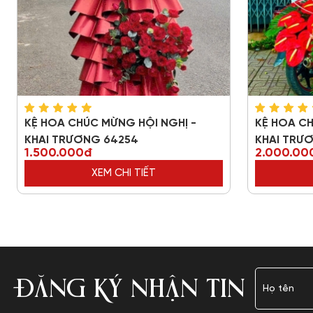
KỆ HOA CHÚC MỪNG HỘI NGHỊ -
KỆ HOA CH
KHAI TRƯƠNG 64254
KHAI TRƯ
1.500.000đ
2.000.00
XEM CHI TIẾT
ĐĂNG KÝ NHẬN TIN