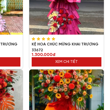
I TRƯƠNG
KỆ HOA CHÚC MỪNG KHAI TRƯƠNG
33672
1.300.000đ
XEM CHI TIẾT