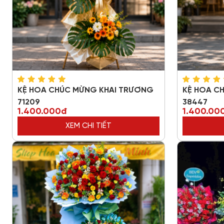
KỆ HOA CHÚC MỪNG KHAI TRƯƠNG
KỆ HOA C
71209
38447
1.400.000đ
1.400.00
XEM CHI TIẾT