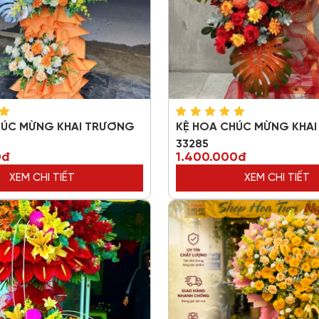
HÚC MỪNG KHAI TRƯƠNG
KỆ HOA CHÚC MỪNG KHA
33285
0đ
1.400.000đ
XEM CHI TIẾT
XEM CHI TIẾT