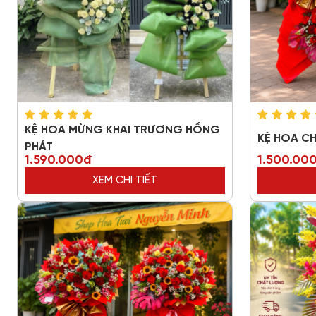
KỆ HOA MỪNG KHAI TRƯƠNG HỒNG
KỆ HOA CH
PHÁT
1.590.000đ
1.500.00
XEM CHI TIẾT