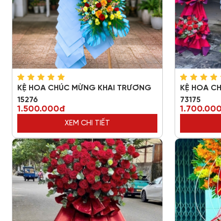
KỆ HOA CHÚC MỪNG KHAI TRƯƠNG
KỆ HOA C
15276
73175
1.500.000đ
1.700.00
XEM CHI TIẾT