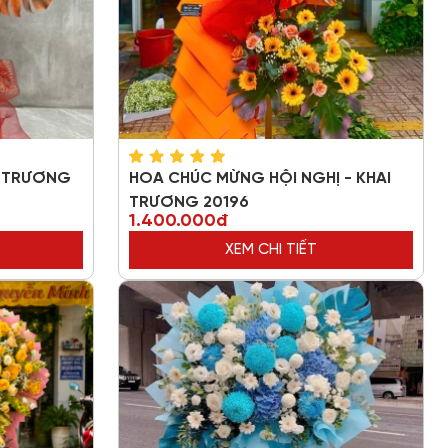
I TRƯƠNG
HOA CHÚC MỪNG HỘI NGHỊ - KHAI
TRƯƠNG 20196
1.400.000đ
XEM CHI TIẾT