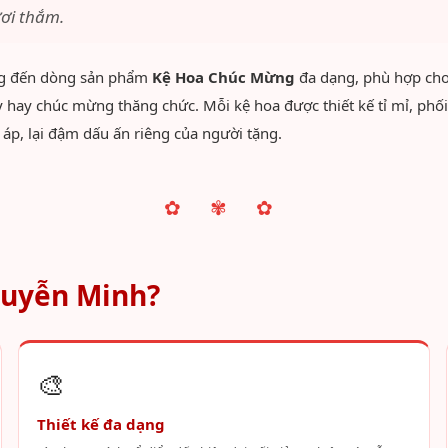
ơi thắm.
g đến dòng sản phẩm
Kệ Hoa Chúc Mừng
đa dạng, phù hợp cho 
 ty hay chúc mừng thăng chức. Mỗi kệ hoa được thiết kế tỉ mỉ, p
p, lại đậm dấu ấn riêng của người tặng.
✿ ✾ ✿
guyễn Minh?
🎨
Thiết kế đa dạng