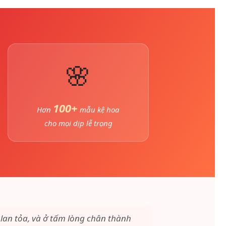
🌸
100+
Hơn
mẫu kệ hoa
cho mọi dịp lễ trọng
lan tỏa, và ở tấm lòng chân thành