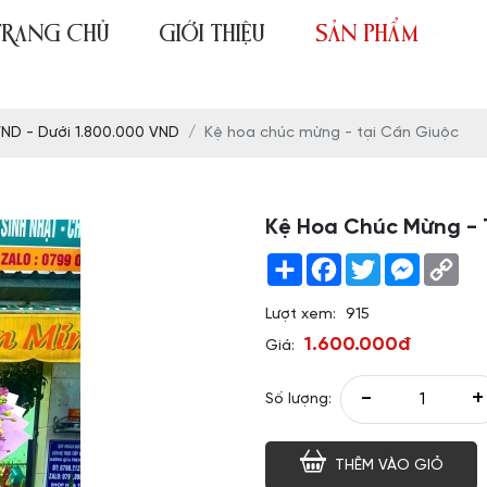
TRANG CHỦ
GIỚI THIỆU
SẢN PHẨM
VND - Dưới 1.800.000 VND
Kệ hoa chúc mừng - tại Cần Giuộc
Kệ Hoa Chúc Mừng - 
Share
Facebook
Twitter
Messeng
Co
Link
Lượt xem:
915
1.600.000đ
Giá:
-
+
Số lượng:
THÊM VÀO GIỎ