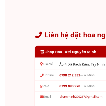
Liên hệ đặt hoa n
Shop Hoa Tươi Nguyễn Minh
Địa chỉ
Ấp 4, Xã Rạch Kiến, Tây Ninh
Hotline
0798 212 333
— A. Minh
Zalo
0799 090 978
— A. Minh
Email
phamminh220217@gmail.com