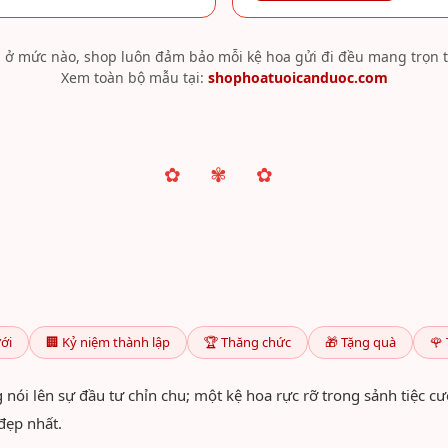
 ở mức nào, shop luôn đảm bảo mỗi kệ hoa gửi đi đều mang trọn t
Xem toàn bộ mẫu tại:
shophoatuoicanduoc.com
✿ ✾ ✿
ưới
🏢 Kỷ niệm thành lập
🏆 Thăng chức
🎁 Tặng quà
🌹 
 nói lên sự đầu tư chỉn chu; một kệ hoa rực rỡ trong sảnh tiệc cư
đẹp nhất.