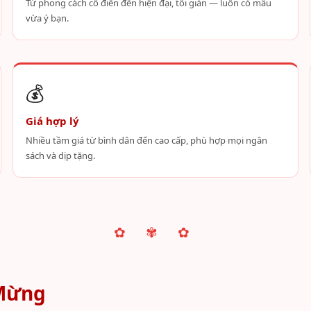
Từ phong cách cổ điển đến hiện đại, tối giản — luôn có mẫu
vừa ý bạn.
💰
Giá hợp lý
Nhiều tầm giá từ bình dân đến cao cấp, phù hợp mọi ngân
sách và dịp tặng.
✿ ✾ ✿
 Mừng