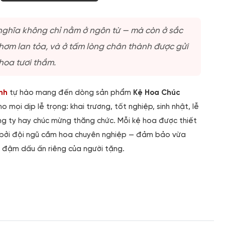
nghĩa không chỉ nằm ở ngôn từ — mà còn ở sắc
thơm lan tỏa, và ở tấm lòng chân thành được gửi
oa tươi thắm.
nh
tự hào mang đến dòng sản phẩm
Kệ Hoa Chúc
 mọi dịp lễ trọng: khai trương, tốt nghiệp, sinh nhật, lễ
ông ty hay chúc mừng thăng chức. Mỗi kệ hoa được thiết
òa bởi đội ngũ cắm hoa chuyên nghiệp — đảm bảo vừa
i đậm dấu ấn riêng của người tặng.