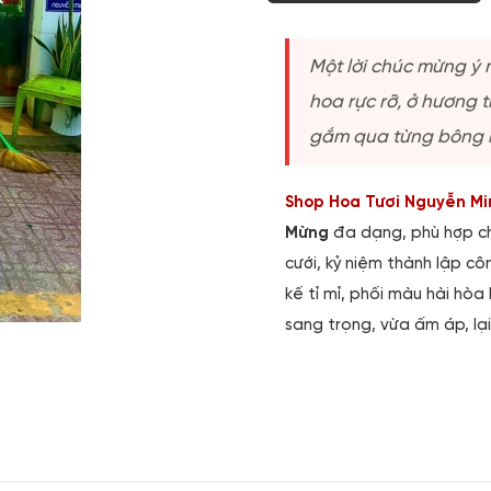
Một lời chúc mừng ý 
hoa rực rỡ, ở hương 
gắm qua từng bông h
Shop Hoa Tươi Nguyễn Mi
Mừng
đa dạng, phù hợp cho
cưới, kỷ niệm thành lập c
kế tỉ mỉ, phối màu hài h
sang trọng, vừa ấm áp, lạ