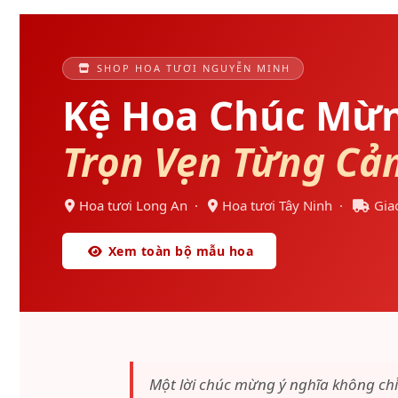
SHOP HOA TƯƠI NGUYỄN MINH
Kệ Hoa Chúc Mừ
Trọn Vẹn Từng Cả
Hoa tươi Long An ·
Hoa tươi Tây Ninh ·
Giao
Xem toàn bộ mẫu hoa
Một lời chúc mừng ý nghĩa không ch