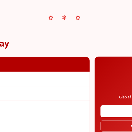
✿ ✾ ✿
gay
Giao tậ