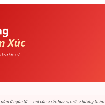
ng
m Xúc
 hoa tận nơi
ỉ nằm ở ngôn từ — mà còn ở sắc hoa rực rỡ, ở hương thơm 