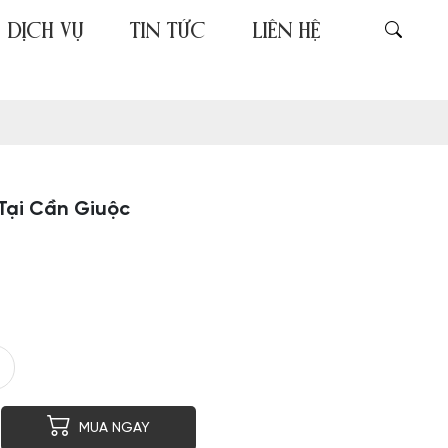
DỊCH VỤ
TIN TỨC
LIÊN HỆ
Tại Cần Giuộc
er
py
MUA NGAY