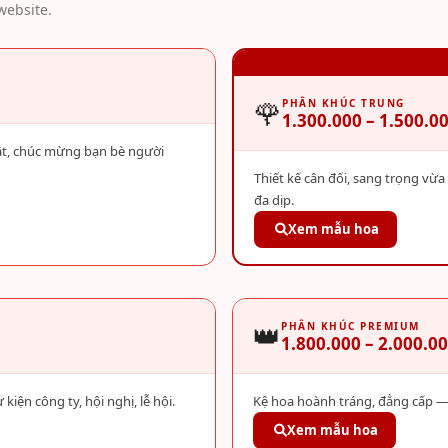
website.
🌹
PHÂN KHÚC TRUNG
1.300.000 – 1.500.0
hật, chúc mừng bạn bè người
Thiết kế cân đối, sang trọng vừ
đa dịp.
Xem mẫu hoa
👑
PHÂN KHÚC PREMIUM
1.800.000 – 2.000.00
ện công ty, hội nghị, lễ hội.
Kệ hoa hoành tráng, đẳng cấp — 
Xem mẫu hoa