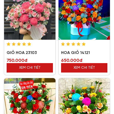
GIỎ HOA 23103
HOA GIỎ 14121
750.000đ
650.000đ
XEM CHI TIẾT
XEM CHI TIẾT