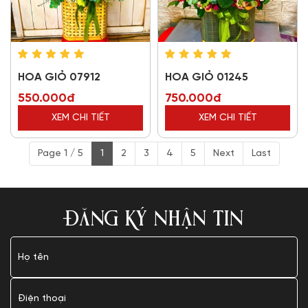
HOA GIỎ 07912
HOA GIỎ 01245
550.000đ
750.000đ
XEM CHI TIẾT
XEM CHI TIẾT
Page 1 / 5
1
2
3
4
5
Next
Last
ĐĂNG KÝ NHẬN TIN