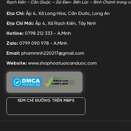
Rạch Kiến – Cần Giuộc – Gò Đen- Bến Lức – Bình Chánh trong c
Địa Chỉ:
Ấp 4, Xã Long Hòa, Cần Đước, Long An
Địa Chỉ Mới:
Ấp 4, Xã Rạch Kiến, Tây Ninh
Hotline:
0798 212 333 - A.Minh
Zalo:
0799 090 978 - A.Minh
Email:
phamminh220217@gmail.com
Website:
www.shophoatuoicanduoc.com
XEM CHỈ ĐƯỜNG TRÊN MAPS