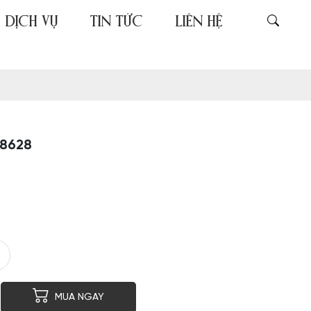
DỊCH VỤ
TIN TỨC
LIÊN HỆ
28628
er
py
MUA NGAY