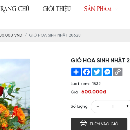
TRANG CHỦ
GIỚI THIỆU
SẢN PHẨM
700.000 VND
GIỎ HOA SINH NHẬT 28628
GIỎ HOA SINH NHẬT 
Share
Facebook
Twitter
Messeng
Co
Link
Lượt xem:
1532
600.000đ
Giá:
-
+
Số lượng:
THÊM VÀO GIỎ