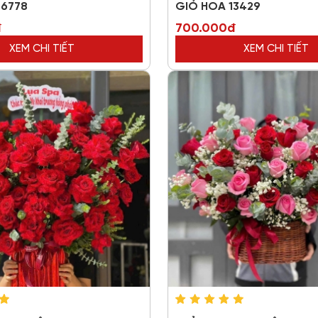
36778
GIỎ HOA 13429
đ
700.000đ
XEM CHI TIẾT
XEM CHI TIẾT