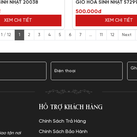
INH NHẬT 20038
GIỎ HOA SINH NHẬT 5729
đ
500.000đ
XEM CHI TIẾT
XEM CHI TIẾT
1 / 12
1
2
3
4
5
6
7
...
11
12
Next
Hỗ trợ khách hàng
Chính Sách Trả Hàng
Chính Sách Bảo Hành
iao tận nơi