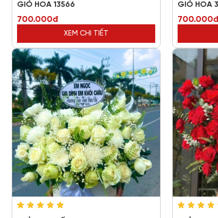
GIỎ HOA 13566
GIỎ HOA 
700.000đ
700.000
XEM CHI TIẾT