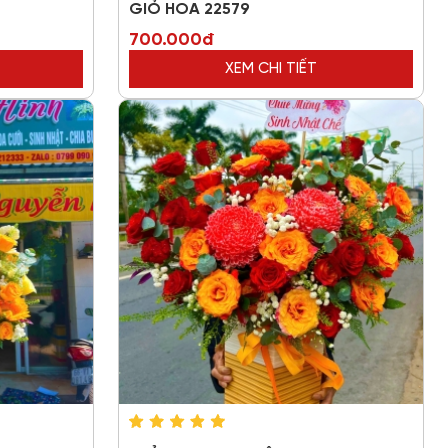
GIỎ HOA 22579
700.000đ
XEM CHI TIẾT