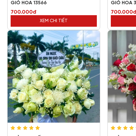
GIỎ HOA 13566
GIỎ HOA 
700.000đ
700.000
XEM CHI TIẾT