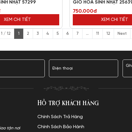
INH NHẬT 57299
GIỎ HOA SINH NHẬT 2563
đ
750.000đ
XEM CHI TIẾT
XEM CHI TIẾT
1 / 12
1
2
3
4
5
6
7
...
11
12
Next
Hỗ trợ khách hàng
Chính Sách Trả Hàng
Chính Sách Bảo Hành
iao tận nơi