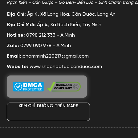
Rạch Kiến – Cần Giuộc – Gò Đen- Bến Lức – Bình Chánh trong c
Địa Chỉ:
Ấp 4, Xã Long Hòa, Cần Đước, Long An
Địa Chỉ Mới:
Ấp 4, Xã Rạch Kiến, Tây Ninh
Hotline:
0798 212 333 - A.Minh
Zalo:
0799 090 978 - A.Minh
Email:
phamminh220217@gmail.com
Website:
www.shophoatuoicanduoc.com
XEM CHỈ ĐƯỜNG TRÊN MAPS