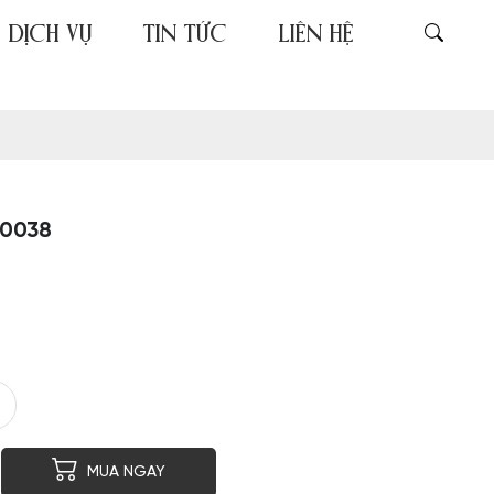
DỊCH VỤ
TIN TỨC
LIÊN HỆ
20038
er
py
MUA NGAY