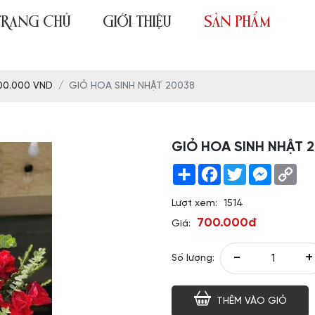
TRANG CHỦ
GIỚI THIỆU
SẢN PHẨM
00.000 VND
GIỎ HOA SINH NHẬT 20038
GIỎ HOA SINH NHẬT 
Share
Facebook
Twitter
Messeng
Co
Link
Lượt xem:
1514
700.000đ
Giá:
-
+
Số lượng:
THÊM VÀO GIỎ