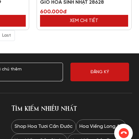
9
GIỎ HOA SINH NHẬT 28628
600.000đ
XEM CHI TIẾT
Last
Tìm kiếm nhiều nhất
Shop Hoa Tươi Cần Đước
Hoa Viếng Long An