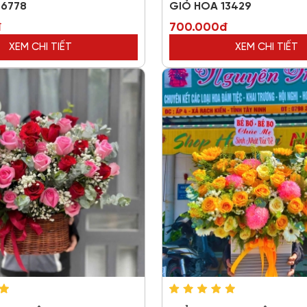
36778
GIỎ HOA 13429
đ
700.000đ
XEM CHI TIẾT
XEM CHI TIẾT