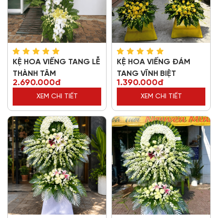
KỆ HOA VIẾNG TANG LỄ
KỆ HOA VIẾNG ĐÁM
THÀNH TÂM
TANG VĨNH BIỆT
2.690.000đ
1.390.000đ
XEM CHI TIẾT
XEM CHI TIẾT