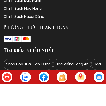
Chính Sách Bảo Hành
Chính Sách Mua Hàng
Chính Sách Người Dùng
Phương thức thanh toán
Tìm kiếm nhiều nhất
Shop Hoa Tươi Cần Đước
Hoa Viếng Long An
Hoa Vi
Copyright © SHOP HOA TƯƠI.
✦Website được thiết kế và vận hành bởi Minh Trí: 0328 732
834✦