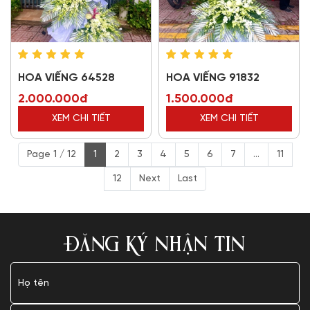
HOA VIẾNG 64528
HOA VIẾNG 91832
2.000.000đ
1.500.000đ
XEM CHI TIẾT
XEM CHI TIẾT
Page 1 / 12
1
2
3
4
5
6
7
...
11
12
Next
Last
ĐĂNG KÝ NHẬN TIN