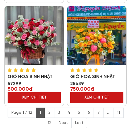
GIỎ HOA SINH NHẬT
GIỎ HOA SINH NHẬT
57299
25639
500.000đ
750.000đ
XEM CHI TIẾT
XEM CHI TIẾT
Page 1 / 12
1
2
3
4
5
6
7
...
11
12
Next
Last