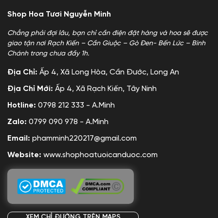
Shop Hoa Tươi Nguyễn Minh
Chẳng phải đợi lâu, bạn chỉ cần điện đặt hàng và hoa sẽ được
giao tận nơi Rạch Kiến – Cần Giuộc – Gò Đen- Bến Lức – Bình
Chánh trong chưa đầy 1h.
Địa Chỉ:
Ấp 4, Xã Long Hòa, Cần Đước, Long An
Địa Chỉ Mới:
Ấp 4, Xã Rạch Kiến, Tây Ninh
Hotline:
0798 212 333 - A.Minh
Zalo:
0799 090 978 - A.Minh
Email:
phamminh220217@gmail.com
Website:
www.shophoatuoicanduoc.com
XEM CHỈ ĐƯỜNG TRÊN MAPS