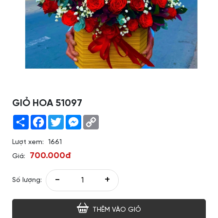
GIỎ HOA 51097
Share
Facebook
Twitter
Messenger
Copy
Link
Lượt xem:
1661
700.000đ
Giá:
-
+
Số lượng:
THÊM VÀO GIỎ