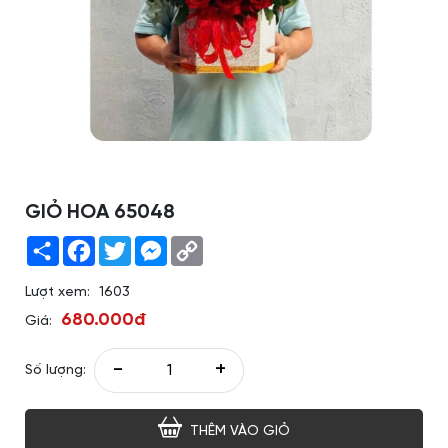
GIỎ HOA 65048
Share
Facebook
Twitter
Messenger
Copy
Link
Lượt xem:
1603
680.000đ
Giá:
-
+
Số lượng:
THÊM VÀO GIỎ