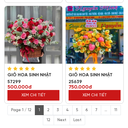
GIỎ HOA SINH NHẬT
GIỎ HOA SINH NHẬT
57299
25639
500.000đ
750.000đ
XEM CHI TIẾT
XEM CHI TIẾT
Page 1 / 12
1
2
3
4
5
6
7
...
11
12
Next
Last