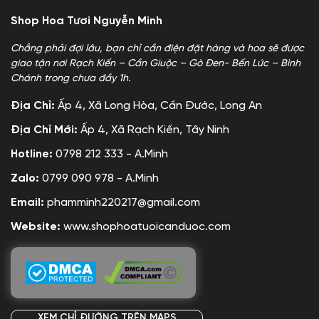
Shop Hoa Tươi Nguyễn Minh
Chẳng phải đợi lâu, bạn chỉ cần điện đặt hàng và hoa sẽ được
giao tận nơi Rạch Kiến – Cần Giuộc – Gò Đen- Bến Lức – Bình
Chánh trong chưa đầy 1h.
Địa Chỉ:
Ấp 4, Xã Long Hòa, Cần Đước, Long An
Địa Chỉ Mới:
Ấp 4, Xã Rạch Kiến, Tây Ninh
Hotline:
0798 212 333 - A.Minh
Zalo:
0799 090 978 - A.Minh
Email:
phamminh220217@gmail.com
Website:
www.shophoatuoicanduoc.com
XEM CHỈ ĐƯỜNG TRÊN MAPS