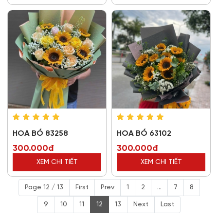
HOA BÓ 83258
HOA BÓ 63102
300.000đ
300.000đ
XEM CHI TIẾT
XEM CHI TIẾT
Page 12 / 13
First
Prev
1
2
...
7
8
9
10
11
12
13
Next
Last