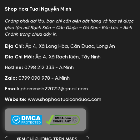
Shop Hoa Tươi Nguyễn Minh
Chẳng phải đợi lâu, bạn chỉ cần điện đặt hàng và hoa sẽ được
giao tận nơi Rạch Kiến – Cần Giuộc – Gò Đen- Bến Lức – Bình
Chánh trong chưa đầy 1h.
Địa Chỉ:
Ấp 4, Xã Long Hòa, Cần Đước, Long An
Địa Chỉ Mới:
Ấp 4, Xã Rạch Kiến, Tây Ninh
Hotline:
0798 212 333 - A.Minh
Zalo:
0799 090 978 - A.Minh
Email:
phamminh220217@gmail.com
Website:
www.shophoatuoicanduoc.com
XEM CHỈ ĐƯỜNG TRÊN MAPS