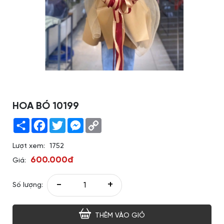
HOA BÓ 10199
Share
Facebook
Twitter
Messenger
Copy
Link
Lượt xem:
1752
600.000đ
Giá:
-
+
Số lượng:
THÊM VÀO GIỎ