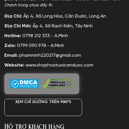
Chánh trong chưa đầy 1h.
Địa Chỉ:
Ấp 4, Xã Long Hòa, Cần Đước, Long An
Địa Chỉ Mới:
Ấp 4, Xã Rạch Kiến, Tây Ninh
Hotline:
0798 212 333 - A.Minh
Zalo:
0799 090 978 - A.Minh
Email:
phamminh220217@gmail.com
Website:
www.shophoatuoicanduoc.com
XEM CHỈ ĐƯỜNG TRÊN MAPS
Hỗ trợ khách hàng