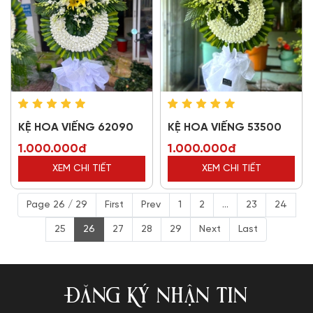
KỆ HOA VIẾNG 62090
KỆ HOA VIẾNG 53500
1.000.000đ
1.000.000đ
XEM CHI TIẾT
XEM CHI TIẾT
Page 26 / 29
First
Prev
1
2
...
23
24
25
26
27
28
29
Next
Last
ĐĂNG KÝ NHẬN TIN