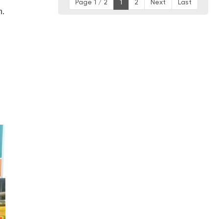
Page 1 / 2
1
2
Next
Last
h.