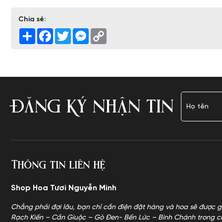
Chia sẻ:
Share
Facebook
Twitter
Messenger
Copy
Link
ĐĂNG KÝ NHẬN TIN
Thông tin liên hệ
Shop Hoa Tươi Nguyễn Minh
Chẳng phải đợi lâu, bạn chỉ cần điện đặt hàng và hoa sẽ được g
Rạch Kiến – Cần Giuộc – Gò Đen- Bến Lức – Bình Chánh trong c