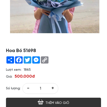
Hoa Bó 51698
Share
Facebook
Twitter
Messenger
Copy
Link
Lượt xem:
1865
500.000đ
Giá:
-
+
Số lượng:
THÊM VÀO GIỎ