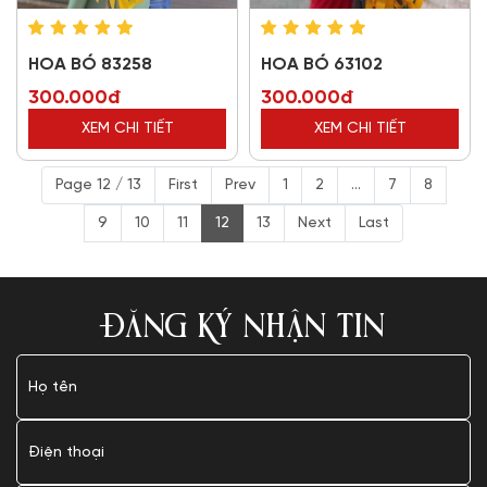
HOA BÓ 83258
HOA BÓ 63102
300.000đ
300.000đ
XEM CHI TIẾT
XEM CHI TIẾT
Page 12 / 13
First
Prev
1
2
...
7
8
9
10
11
12
13
Next
Last
ĐĂNG KÝ NHẬN TIN