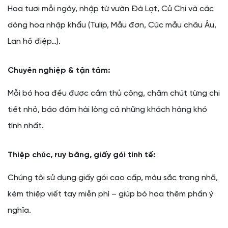
Hoa tươi mỗi ngày, nhập từ vườn Đà Lạt, Củ Chi và các
dòng hoa nhập khẩu (Tulip, Mẫu đơn, Cúc mẫu châu Âu,
Lan hồ điệp…).
Chuyên nghiệp & tận tâm:
Mỗi bó hoa đều được cắm thủ công, chăm chút từng chi
tiết nhỏ, bảo đảm hài lòng cả những khách hàng khó
tính nhất.
Thiệp chúc, ruy băng, giấy gói tinh tế:
Chúng tôi sử dụng giấy gói cao cấp, màu sắc trang nhã,
kèm thiệp viết tay miễn phí – giúp bó hoa thêm phần ý
nghĩa.