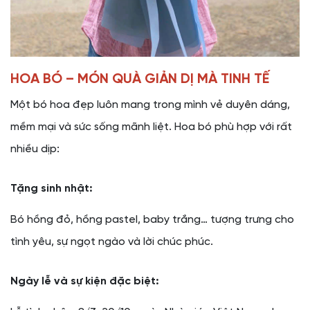
HOA BÓ – MÓN QUÀ GIẢN DỊ MÀ TINH TẾ
Một bó hoa đẹp luôn mang trong mình vẻ duyên dáng,
mềm mại và sức sống mãnh liệt. Hoa bó phù hợp với rất
nhiều dịp:
Tặng sinh nhật:
Bó hồng đỏ, hồng pastel, baby trắng… tượng trưng cho
tình yêu, sự ngọt ngào và lời chúc phúc.
Ngày lễ và sự kiện đặc biệt: