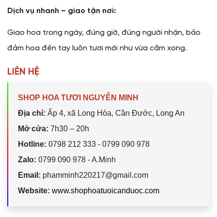
Dịch vụ nhanh – giao tận nơi:
Giao hoa trong ngày, đúng giờ, đúng người nhận, bảo
đảm hoa đến tay luôn tươi mới như vừa cắm xong.
LIÊN HỆ
SHOP HOA TƯƠI NGUYỄN MINH
Địa chỉ:
Ấp 4, xã Long Hòa, Cần Đước, Long An
Mở cửa:
7h30 – 20h
Hotline:
0798 212 333 - 0799 090 978
Zalo:
0799 090 978 - A.Minh
Email:
phamminh220217@gmail.com
Website:
www.shophoatuoicanduoc.com