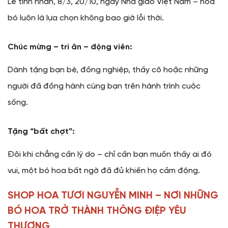
Lễ tình nhân, 8/3, 20/10, ngày Nhà giáo Việt Nam – hoa
bó luôn là lựa chọn không bao giờ lỗi thời.
Chúc mừng – tri ân – động viên:
Dành tặng bạn bè, đồng nghiệp, thầy cô hoặc những
người đã đồng hành cùng bạn trên hành trình cuộc
sống.
Tặng “bất chợt”:
Đôi khi chẳng cần lý do – chỉ cần bạn muốn thấy ai đó
vui, một bó hoa bất ngờ đã đủ khiến họ cảm động.
SHOP HOA TƯƠI NGUYỄN MINH – NƠI NHỮNG
BÓ HOA TRỞ THÀNH THÔNG ĐIỆP YÊU
THƯƠNG