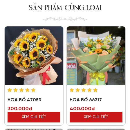
SẢN PHẨM CÙNG LOẠI
HOA BÓ 47053
HOA BÓ 66317
300.000đ
400.000đ
XEM CHI TIẾT
XEM CHI TIẾT