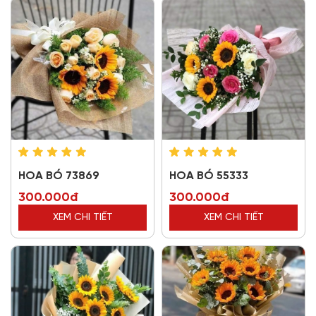
HOA BÓ 73869
HOA BÓ 55333
300.000đ
300.000đ
XEM CHI TIẾT
XEM CHI TIẾT