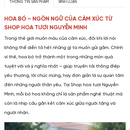
THÔNG TIN SẢN PHẨM
BÌNH LUẬN
HOA BÓ – NGÔN NGỮ CỦA CẢM XÚC TỪ
SHOP HOA TƯƠI NGUYỄN MINH
Trong thế giới muôn màu của cảm xúc, đôi khi lời nói
không thể diễn tả hết những gì ta muốn gửi gắm. Chính
vì thế, hoa bó trở thành một trong những món quà
tuyệt vời và ý nghĩa nhất – giúp truyền tải thông điệp
yêu thương, lời chúc mừng, hay đơn giản là sự quan tâm
đến những người thân yêu. Tại Shop hoa tươi Nguyễn
Minh, mỗi bó hoa không chỉ là sản phẩm nghệ thuật mà
còn là nhịp cầu gắn kết cảm xúc giữa người tặng và
người nhận.