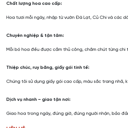
Chất lượng hoa cao cấp:
Hoa tươi mỗi ngày, nhập từ vườn Đà Lạt, Củ Chi và các d
Chuyên nghiệp & tận tâm:
Mỗi bó hoa đều được cắm thủ công, chăm chút từng chi t
Thiệp chúc, ruy băng, giấy gói tinh tế:
Chúng tôi sử dụng giấy gói cao cấp, màu sắc trang nhã, k
Dịch vụ nhanh – giao tận nơi:
Giao hoa trong ngày, đúng giờ, đúng người nhận, bảo đả