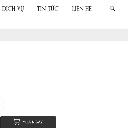
DỊCH VỤ
TIN TỨC
LIÊN HỆ
er
py
MUA NGAY