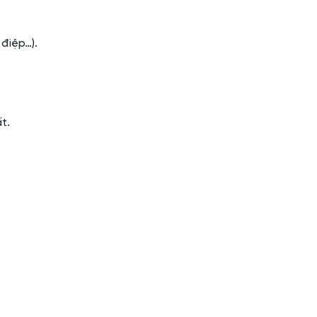
điệp…).
t.