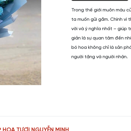
Trong thế giới muôn màu của
ta muốn gửi gắm. Chính vì 
vời và ý nghĩa nhất – giúp 
giản là sự quan tâm đến nh
bó hoa không chỉ là sản ph
người tặng và người nhận.
 HOA TƯƠI NGUYỄN MINH