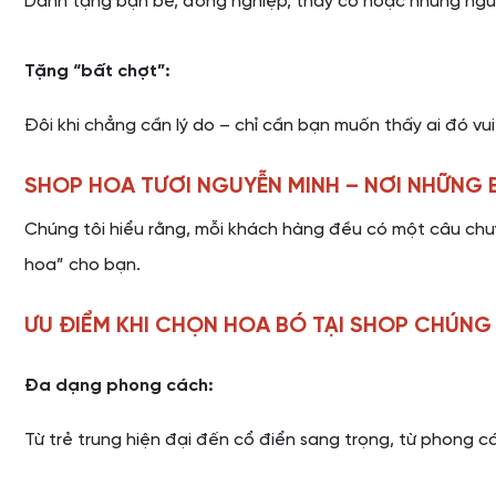
Dành tặng bạn bè, đồng nghiệp, thầy cô hoặc những ngư
Tặng “bất chợt”:
Đôi khi chẳng cần lý do – chỉ cần bạn muốn thấy ai đó v
SHOP HOA TƯƠI NGUYỄN MINH – NƠI NHỮNG
Chúng tôi hiểu rằng, mỗi khách hàng đều có một câu chuy
hoa” cho bạn.
ƯU ĐIỂM KHI CHỌN HOA BÓ TẠI SHOP CHÚNG 
Đa dạng phong cách:
Từ trẻ trung hiện đại đến cổ điển sang trọng, từ phong