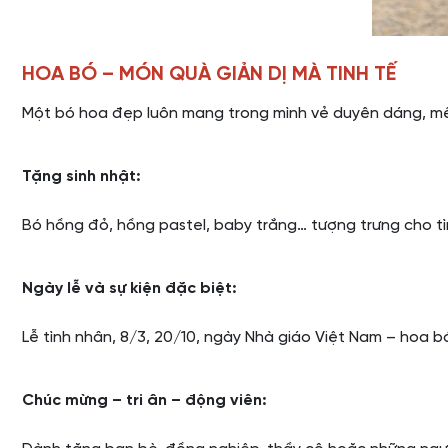
HOA BÓ – MÓN QUÀ GIẢN DỊ MÀ TINH TẾ
Một bó hoa đẹp luôn mang trong mình vẻ duyên dáng, mềm 
Tặng sinh nhật:
Bó hồng đỏ, hồng pastel, baby trắng… tượng trưng cho tìn
Ngày lễ và sự kiện đặc biệt:
Lễ tình nhân, 8/3, 20/10, ngày Nhà giáo Việt Nam – hoa bó 
Chúc mừng – tri ân – động viên: