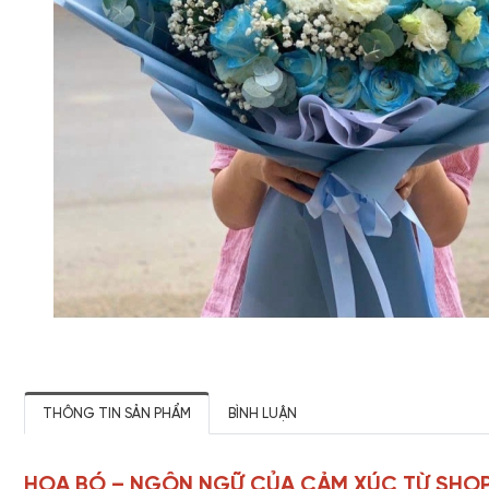
THÔNG TIN SẢN PHẨM
BÌNH LUẬN
HOA BÓ – NGÔN NGỮ CỦA CẢM XÚC TỪ SHOP