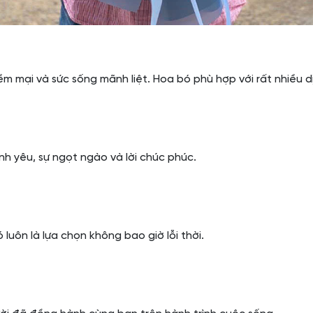
mại và sức sống mãnh liệt. Hoa bó phù hợp với rất nhiều d
h yêu, sự ngọt ngào và lời chúc phúc.
luôn là lựa chọn không bao giờ lỗi thời.