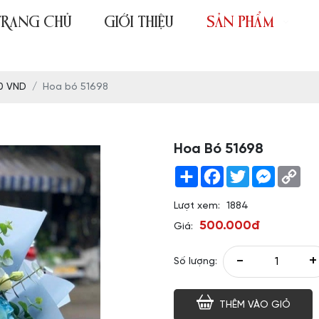
TRANG CHỦ
GIỚI THIỆU
SẢN PHẨM
0 VND
Hoa bó 51698
Hoa Bó 51698
Share
Facebook
Twitter
Messeng
Co
Link
Lượt xem:
1884
500.000đ
Giá:
-
+
Số lượng:
THÊM VÀO GIỎ