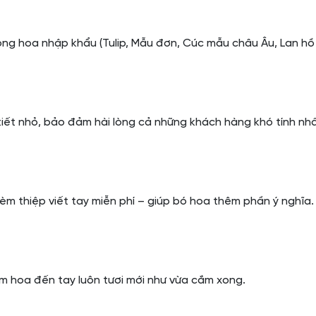
òng hoa nhập khẩu (Tulip, Mẫu đơn, Cúc mẫu châu Âu, Lan hồ 
iết nhỏ, bảo đảm hài lòng cả những khách hàng khó tính nhấ
èm thiệp viết tay miễn phí – giúp bó hoa thêm phần ý nghĩa.
m hoa đến tay luôn tươi mới như vừa cắm xong.