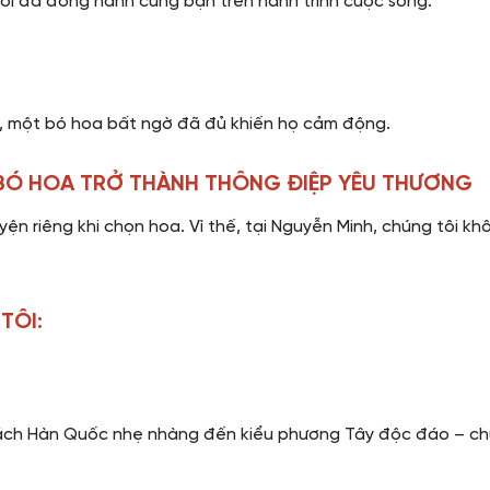
ời đã đồng hành cùng bạn trên hành trình cuộc sống.
ui, một bó hoa bất ngờ đã đủ khiến họ cảm động.
 BÓ HOA TRỞ THÀNH THÔNG ĐIỆP YÊU THƯƠNG
ện riêng khi chọn hoa. Vì thế, tại Nguyễn Minh, chúng tôi 
TÔI:
 cách Hàn Quốc nhẹ nhàng đến kiểu phương Tây độc đáo – ch