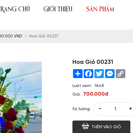
TRANG CHỦ
GIỚI THIỆU
SẢN PHẨM
00.000 VND
Hoa Giỏ 00231
Hoa Giỏ 00231
Share
Facebook
Twitter
Messeng
Co
Link
Lượt xem:
1648
700.000đ
Giá:
-
+
Số lượng:
THÊM VÀO GIỎ