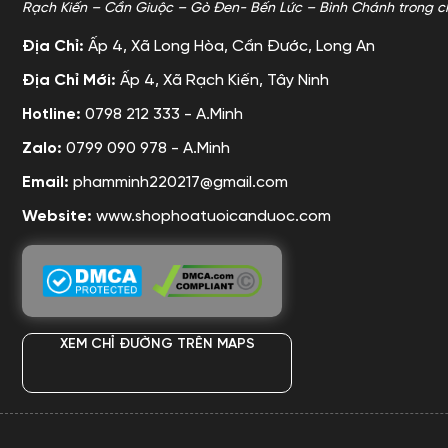
Rạch Kiến – Cần Giuộc – Gò Đen- Bến Lức – Bình Chánh trong c
Địa Chỉ:
Ấp 4, Xã Long Hòa, Cần Đước, Long An
Địa Chỉ Mới:
Ấp 4, Xã Rạch Kiến, Tây Ninh
Hotline:
0798 212 333 - A.Minh
Zalo:
0799 090 978 - A.Minh
Email:
phamminh220217@gmail.com
Website:
www.shophoatuoicanduoc.com
XEM CHỈ ĐƯỜNG TRÊN MAPS