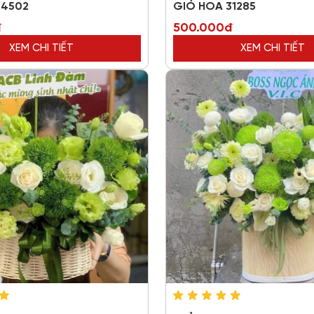
34502
GIỎ HOA 31285
đ
500.000đ
XEM CHI TIẾT
XEM CHI TIẾT