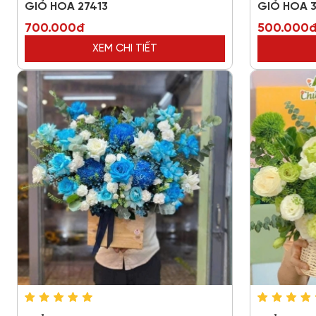
GIỎ HOA 27413
GIỎ HOA 
700.000đ
500.000
XEM CHI TIẾT