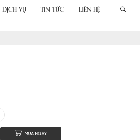
DỊCH VỤ
TIN TỨC
LIÊN HỆ
er
py
MUA NGAY