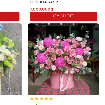
GIỎ HOA 33219
1.000.000đ
XEM CHI TIẾT