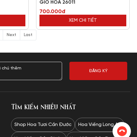
GIỎ HOA 26011
700.000đ
XEM CHI TIẾT
Next
Last
Tìm kiếm nhiều nhất
Shop Hoa Tươi Cần Đước
Hoa Viếng Long An