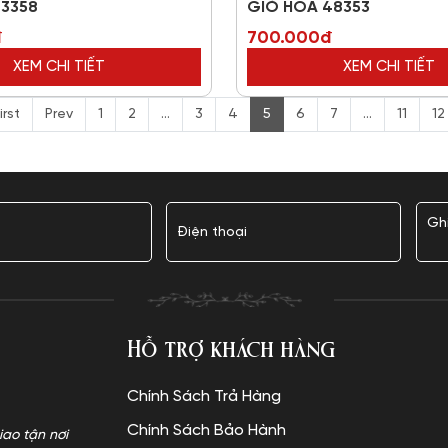
73358
GIỎ HOA 48353
đ
700.000đ
XEM CHI TIẾT
XEM CHI TIẾT
irst
Prev
1
2
...
3
4
5
6
7
...
11
12
Hỗ trợ khách hàng
Chính Sách Trả Hàng
Chính Sách Bảo Hành
iao tận nơi