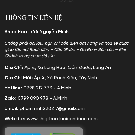
Thông tin liên hệ
Shop Hoa Tươi Nguyễn Minh
Chẳng phải đợi lâu, bạn chỉ cần điện đặt hàng và hoa sẽ được
giao tận nơi Rạch Kiến – Cần Giuộc – Gò Đen- Bến Lức – Bình
Chánh trong chưa đầy 1h.
Địa Chỉ:
Ấp 4, Xã Long Hòa, Cần Đước, Long An
Địa Chỉ Mới:
Ấp 4, Xã Rạch Kiến, Tây Ninh
Hotline:
0798 212 333 - A.Minh
Zalo:
0799 090 978 - A.Minh
Email:
phamminh220217@gmail.com
Website:
www.shophoatuoicanduoc.com