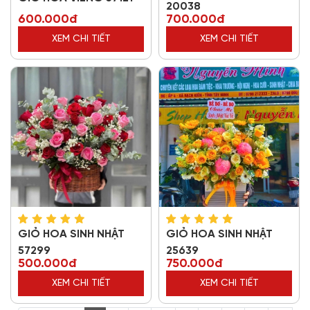
20038
600.000đ
700.000đ
XEM CHI TIẾT
XEM CHI TIẾT
GIỎ HOA SINH NHẬT
GIỎ HOA SINH NHẬT
57299
25639
500.000đ
750.000đ
XEM CHI TIẾT
XEM CHI TIẾT