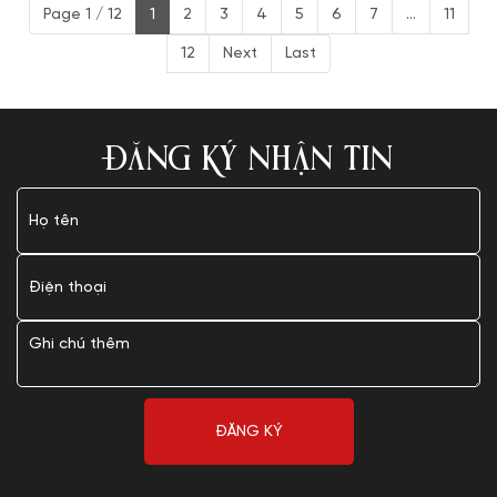
Page 1 / 12
1
2
3
4
5
6
7
...
11
12
Next
Last
ĐĂNG KÝ NHẬN TIN