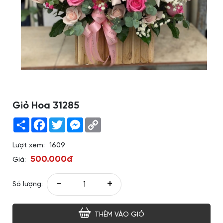
Giỏ Hoa 31285
Share
Facebook
Twitter
Messenger
Copy
Link
Lượt xem:
1609
500.000đ
Giá:
-
+
Số lượng:
THÊM VÀO GIỎ