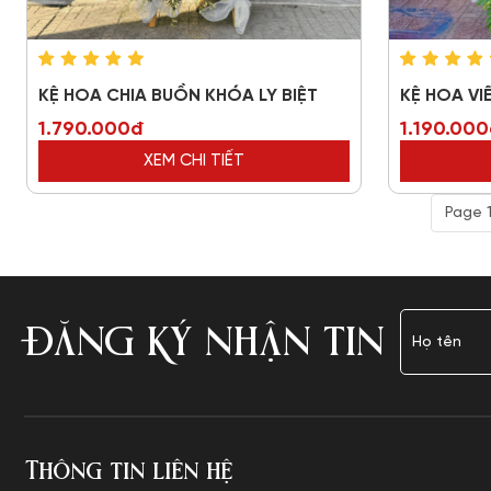
KỆ HOA CHIA BUỒN KHÓA LY BIỆT
KỆ HOA V
1.790.000đ
1.190.00
XEM CHI TIẾT
Page 1
ĐĂNG KÝ NHẬN TIN
Thông tin liên hệ