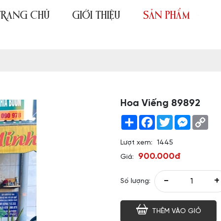
TRANG CHỦ
GIỚI THIỆU
SẢN PHẨM
Hoa Viếng 89892
Share
Facebook
Twitter
Messeng
Co
Link
Lượt xem:
1445
900.000đ
Giá:
-
+
Số lượng:
THÊM VÀO GIỎ