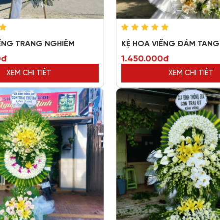
IẾNG TRANG NGHIÊM
KỆ HOA VIẾNG ĐÁM TANG 
0đ
1.450.000đ
XEM CHI TIẾT
XEM CHI TIẾT