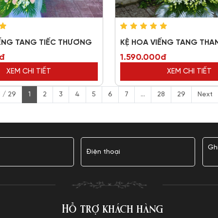
IẾNG TANG TIẾC THƯƠNG
KỆ HOA VIẾNG TANG THA
0đ
1.590.000đ
XEM CHI TIẾT
XEM CHI TIẾT
 / 29
1
2
3
4
5
6
7
...
28
29
Next
Hỗ trợ khách hàng