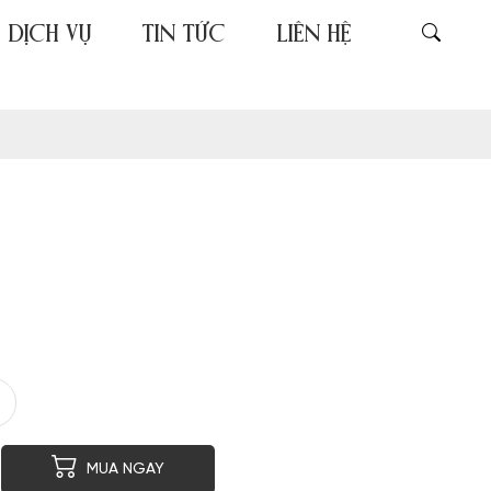
DỊCH VỤ
TIN TỨC
LIÊN HỆ
er
py
MUA NGAY