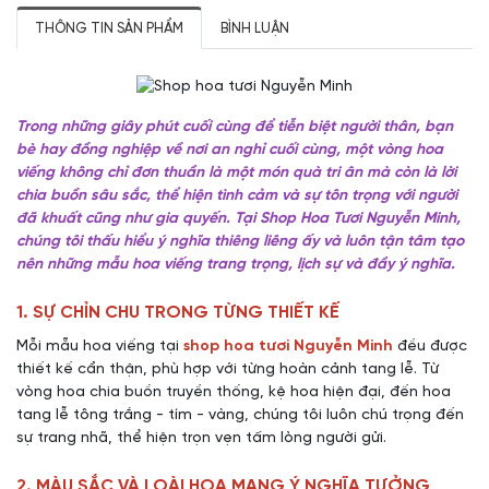
THÔNG TIN SẢN PHẨM
BÌNH LUẬN
Trong những giây phút cuối cùng để tiễn biệt người thân, bạn
bè hay đồng nghiệp về nơi an nghỉ cuối cùng, một vòng hoa
viếng không chỉ đơn thuần là một món quà tri ân mà còn là lời
chia buồn sâu sắc, thể hiện tình cảm và sự tôn trọng với người
đã khuất cũng như gia quyến. Tại Shop Hoa Tươi Nguyễn Minh,
chúng tôi thấu hiểu ý nghĩa thiêng liêng ấy và luôn tận tâm tạo
nên những mẫu hoa viếng trang trọng, lịch sự và đầy ý nghĩa.
1. SỰ CHỈN CHU TRONG TỪNG THIẾT KẾ
Mỗi mẫu hoa viếng tại
shop hoa tươi Nguyễn Minh
đều được
thiết kế cẩn thận, phù hợp với từng hoàn cảnh tang lễ. Từ
vòng hoa chia buồn truyền thống, kệ hoa hiện đại, đến hoa
tang lễ tông trắng - tím - vàng, chúng tôi luôn chú trọng đến
sự trang nhã, thể hiện trọn vẹn tấm lòng người gửi.
2. MÀU SẮC VÀ LOÀI HOA MANG Ý NGHĨA TƯỞNG