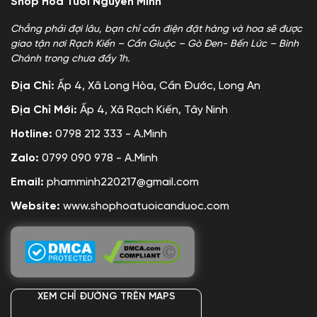
Shop Hoa Tươi Nguyễn Minh
Chẳng phải đợi lâu, bạn chỉ cần điện đặt hàng và hoa sẽ được
giao tận nơi Rạch Kiến – Cần Giuộc – Gò Đen- Bến Lức – Bình
Chánh trong chưa đầy 1h.
Địa Chỉ:
Ấp 4, Xã Long Hòa, Cần Đước, Long An
Địa Chỉ Mới:
Ấp 4, Xã Rạch Kiến, Tây Ninh
Hotline:
0798 212 333 - A.Minh
Zalo:
0799 090 978 - A.Minh
Email:
phamminh220217@gmail.com
Website:
www.shophoatuoicanduoc.com
XEM CHỈ ĐƯỜNG TRÊN MAPS