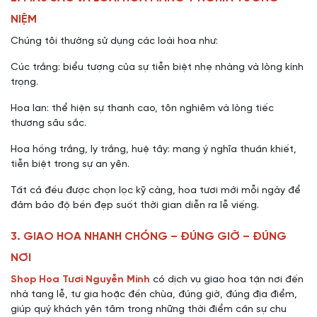
NIỆM
Chúng tôi thường sử dụng các loài hoa như:
Cúc trắng: biểu tượng của sự tiễn biệt nhẹ nhàng và lòng kính
trọng.
Hoa lan: thể hiện sự thanh cao, tôn nghiêm và lòng tiếc
thương sâu sắc.
Hoa hồng trắng, ly trắng, huệ tây: mang ý nghĩa thuần khiết,
tiễn biệt trong sự an yên.
Tất cả đều được chọn lọc kỹ càng, hoa tươi mới mỗi ngày để
đảm bảo độ bền đẹp suốt thời gian diễn ra lễ viếng.
3. GIAO HOA NHANH CHÓNG – ĐÚNG GIỜ – ĐÚNG
NƠI
Shop Hoa Tươi Nguyễn Minh
có dịch vụ giao hoa tận nơi đến
nhà tang lễ, tư gia hoặc đền chùa, đúng giờ, đúng địa điểm,
giúp quý khách yên tâm trong những thời điểm cần sự chu