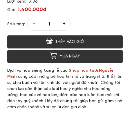
Lượt xem:
3106
1.400.000đ
Giá:
-
+
Số lượng:
THÊM VÀO GIỎ
MUA NGAY
Dịch vụ
hoa viếng tang lễ
của
Shop hoa tươi Nguyễn
Minh
cung cấp những bó hoa tinh tế và trang nhã, thể hiện
sự chia buồn và tôn kính đối với người đã khuất. Chúng tôi
chọn lựa cẩn thận các loài hoa ý nghĩa như hoa hồng
trắng, hoa cúc và hoa lan, đảm bảo hoa luôn tươi mới khi
đến tay quý khách. Hãy để chúng tôi giúp bạn gửi gắm tình
cảm chân thành và sự an ủi đến gia đình