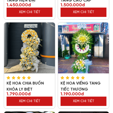
TANG HIỆN ĐẠI
TANG CAO CẤP
1.450.000đ
1.500.000đ
XEM CHI TIẾT
XEM CHI TIẾT
KỆ HOA CHIA BUỒN
KỆ HOA VIẾNG TANG
KHÓA LY BIỆT
TIẾC THƯƠNG
1.790.000đ
1.190.000đ
XEM CHI TIẾT
XEM CHI TIẾT