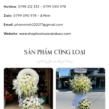
Hotline:
0798 212 333 - 0799 090 978
Zalo:
0799 090 978 - A.Minh
Email:
phamminh220217@gmail.com
Website:
www.shophoatuoicanduoc.com
SẢN PHẨM CÙNG LOẠI