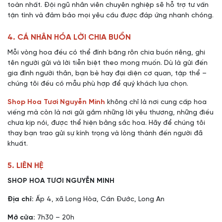
toàn nhất. Đội ngũ nhân viên chuyên nghiệp sẽ hỗ trợ tư vấn
tận tình và đảm bảo mọi yêu cầu được đáp ứng nhanh chóng.
4. CÁ NHÂN HÓA LỜI CHIA BUỒN
Mỗi vòng hoa đều có thể đính băng rôn chia buồn riêng, ghi
tên người gửi và lời tiễn biệt theo mong muốn. Dù là gửi đến
gia đình người thân, bạn bè hay đại diện cơ quan, tập thể –
chúng tôi đều có mẫu phù hợp để quý khách lựa chọn.
Shop Hoa Tươi Nguyễn Minh
không chỉ là nơi cung cấp hoa
viếng mà còn là nơi gửi gắm những lời yêu thương, những điều
chưa kịp nói, được thể hiện bằng sắc hoa. Hãy để chúng tôi
thay bạn trao gửi sự kính trọng và lòng thành đến người đã
khuất.
5. LIÊN HỆ
SHOP HOA TƯƠI NGUYỄN MINH
Địa chỉ:
Ấp 4, xã Long Hòa, Cần Đước, Long An
Mở cửa:
7h30 – 20h