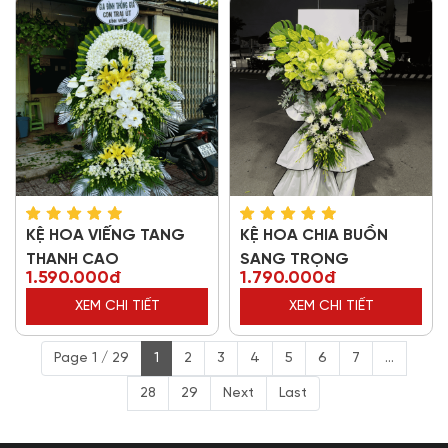
KỆ HOA VIẾNG TANG
KỆ HOA CHIA BUỒN
THANH CAO
SANG TRỌNG
1.590.000đ
1.790.000đ
XEM CHI TIẾT
XEM CHI TIẾT
Page 1 / 29
1
2
3
4
5
6
7
...
28
29
Next
Last