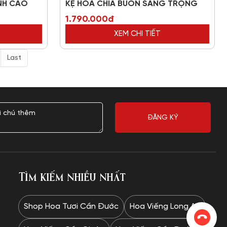
NH CAO
KỆ HOA CHIA BUỒN SANG TRỌNG
1.790.000đ
XEM CHI TIẾT
Last
Tìm kiếm nhiều nhất
Shop Hoa Tươi Cần Đước
Hoa Viếng Long An