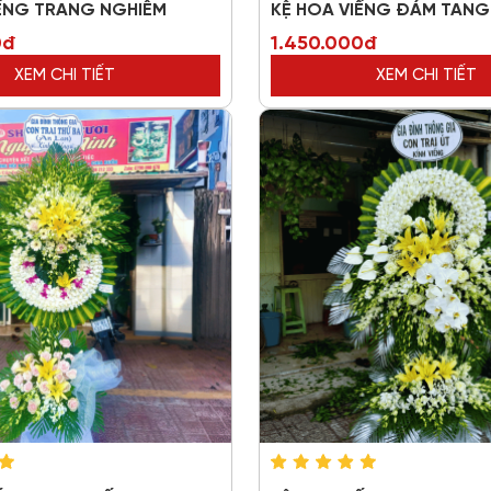
IẾNG TRANG NGHIÊM
KỆ HOA VIẾNG ĐÁM TANG 
0đ
1.450.000đ
XEM CHI TIẾT
XEM CHI TIẾT