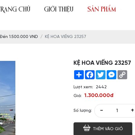
TRANG CHỦ
GIỚI THIỆU
SẢN PHẨM
 Đến 1.500.000 VND
KỆ HOA VIẾNG 23257
KỆ HOA VIẾNG 23257
Share
Facebook
Twitter
Messeng
Co
Link
Lượt xem:
2442
1.300.000đ
Giá:
-
+
Số lượng:
THÊM VÀO GIỎ