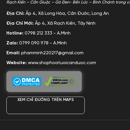
Rạch Kiến – Cần Giuộc – Gò Đen- Bến Lức – Bình Chánh trong c
Địa Chỉ:
Ấp 4, Xã Long Hòa, Cần Đước, Long An
Địa Chỉ Mới:
Ấp 4, Xã Rạch Kiến, Tây Ninh
Hotline:
0798 212 333 - A.Minh
Zalo:
0799 090 978 - A.Minh
Email:
phamminh220217@gmail.com
Website:
www.shophoatuoicanduoc.com
XEM CHỈ ĐƯỜNG TRÊN MAPS