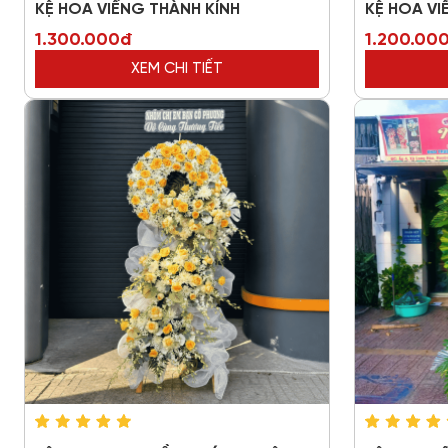
KỆ HOA VIẾNG THÀNH KÍNH
KỆ HOA V
1.300.000đ
1.200.00
XEM CHI TIẾT