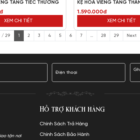
IẾNG TANG TIẾC THƯƠNG
KỆ HOA VIẾNG TANG THA
0đ
1.590.000đ
XEM CHI TIẾT
XEM CHI TIẾT
 / 29
1
2
3
4
5
6
7
...
28
29
Next
Hỗ trợ khách hàng
Chính Sách Trả Hàng
Chính Sách Bảo Hành
iao tận nơi