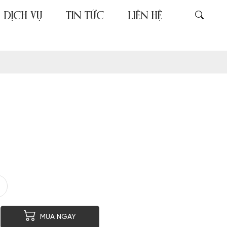
DỊCH VỤ
TIN TỨC
LIÊN HỆ
er
py
MUA NGAY