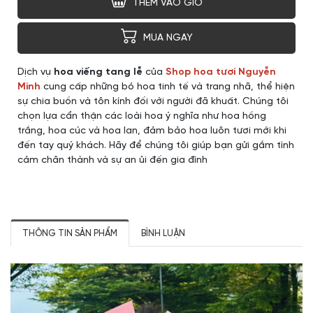
THÊM VÀO GIỎ
MUA NGAY
Dịch vụ
hoa viếng tang lễ
của
Shop hoa tươi Nguyễn
Minh
cung cấp những bó hoa tinh tế và trang nhã, thể hiện
sự chia buồn và tôn kính đối với người đã khuất. Chúng tôi
chọn lựa cẩn thận các loài hoa ý nghĩa như hoa hồng
trắng, hoa cúc và hoa lan, đảm bảo hoa luôn tươi mới khi
đến tay quý khách. Hãy để chúng tôi giúp bạn gửi gắm tình
cảm chân thành và sự an ủi đến gia đình
THÔNG TIN SẢN PHẨM
BÌNH LUẬN