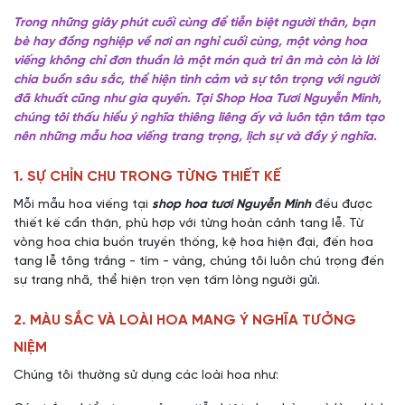
Trong những giây phút cuối cùng để tiễn biệt người thân, bạn
bè hay đồng nghiệp về nơi an nghỉ cuối cùng, một vòng hoa
viếng không chỉ đơn thuần là một món quà tri ân mà còn là lời
chia buồn sâu sắc, thể hiện tình cảm và sự tôn trọng với người
đã khuất cũng như gia quyến. Tại Shop Hoa Tươi Nguyễn Minh,
chúng tôi thấu hiểu ý nghĩa thiêng liêng ấy và luôn tận tâm tạo
nên những mẫu hoa viếng trang trọng, lịch sự và đầy ý nghĩa.
1. SỰ CHỈN CHU TRONG TỪNG THIẾT KẾ
Mỗi mẫu hoa viếng tại
shop hoa tươi Nguyễn Minh
đều được
thiết kế cẩn thận, phù hợp với từng hoàn cảnh tang lễ. Từ
vòng hoa chia buồn truyền thống, kệ hoa hiện đại, đến hoa
tang lễ tông trắng - tím - vàng, chúng tôi luôn chú trọng đến
sự trang nhã, thể hiện trọn vẹn tấm lòng người gửi.
2. MÀU SẮC VÀ LOÀI HOA MANG Ý NGHĨA TƯỞNG
NIỆM
Chúng tôi thường sử dụng các loài hoa như: