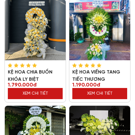
KỆ HOA CHIA BUỒN
KỆ HOA VIẾNG TANG
KHÓA LY BIỆT
TIẾC THƯƠNG
1.790.000đ
1.190.000đ
XEM CHI TIẾT
XEM CHI TIẾT