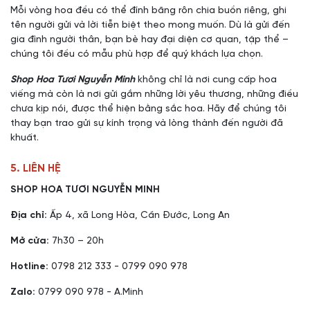
Mỗi vòng hoa đều có thể đính băng rôn chia buồn riêng, ghi
tên người gửi và lời tiễn biệt theo mong muốn. Dù là gửi đến
gia đình người thân, bạn bè hay đại diện cơ quan, tập thể –
chúng tôi đều có mẫu phù hợp để quý khách lựa chọn.
Shop Hoa Tươi Nguyễn Minh
không chỉ là nơi cung cấp hoa
viếng mà còn là nơi gửi gắm những lời yêu thương, những điều
chưa kịp nói, được thể hiện bằng sắc hoa. Hãy để chúng tôi
thay bạn trao gửi sự kính trọng và lòng thành đến người đã
khuất.
5. LIÊN HỆ
SHOP HOA TƯƠI NGUYỄN MINH
Địa chỉ:
Ấp 4, xã Long Hòa, Cần Đước, Long An
Mở cửa:
7h30 – 20h
Hotline:
0798 212 333 - 0799 090 978
Zalo:
0799 090 978 - A.Minh