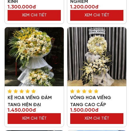
KÍNH
NGHIÊM
1.300.000đ
1.200.000đ
XEM CHI TIẾT
XEM CHI TIẾT
KỆ HOA VIẾNG ĐÁM
VÒNG HOA VIẾNG
TANG HIỆN ĐẠI
TANG CAO CẤP
1.450.000đ
1.500.000đ
XEM CHI TIẾT
XEM CHI TIẾT