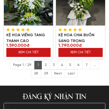
KỆ HOA VIẾNG TANG
KỆ HOA CHIA BUỒN
THANH CAO
SANG TRỌNG
1.590.000đ
1.790.000đ
XEM CHI TIẾT
XEM CHI TIẾT
Page 1 / 29
1
2
3
4
5
6
7
...
28
29
Next
Last
ĐĂNG KÝ NHẬN TIN