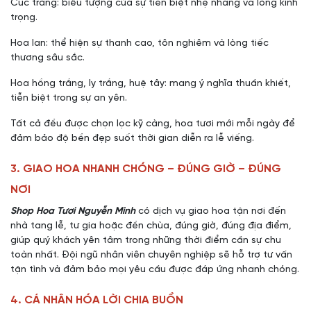
Cúc trắng: biểu tượng của sự tiễn biệt nhẹ nhàng và lòng kính
trọng.
Hoa lan: thể hiện sự thanh cao, tôn nghiêm và lòng tiếc
thương sâu sắc.
Hoa hồng trắng, ly trắng, huệ tây: mang ý nghĩa thuần khiết,
tiễn biệt trong sự an yên.
Tất cả đều được chọn lọc kỹ càng, hoa tươi mới mỗi ngày để
đảm bảo độ bền đẹp suốt thời gian diễn ra lễ viếng.
3. GIAO HOA NHANH CHÓNG – ĐÚNG GIỜ – ĐÚNG
NƠI
Shop Hoa Tươi Nguyễn Minh
có dịch vụ giao hoa tận nơi đến
nhà tang lễ, tư gia hoặc đền chùa, đúng giờ, đúng địa điểm,
giúp quý khách yên tâm trong những thời điểm cần sự chu
toàn nhất. Đội ngũ nhân viên chuyên nghiệp sẽ hỗ trợ tư vấn
tận tình và đảm bảo mọi yêu cầu được đáp ứng nhanh chóng.
4. CÁ NHÂN HÓA LỜI CHIA BUỒN