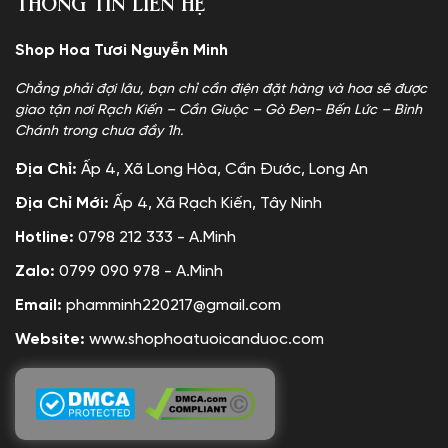
Thông tin liên hệ
Shop Hoa Tươi Nguyễn Minh
Chẳng phải đợi lâu, bạn chỉ cần điện đặt hàng và hoa sẽ được
giao tận nơi Rạch Kiến – Cần Giuộc – Gò Đen- Bến Lức – Bình
Chánh trong chưa đầy 1h.
Địa Chỉ:
Ấp 4, Xã Long Hòa, Cần Đước, Long An
Địa Chỉ Mới:
Ấp 4, Xã Rạch Kiến, Tây Ninh
Hotline:
0798 212 333 - A.Minh
Zalo:
0799 090 978 - A.Minh
Email:
phamminh220217@gmail.com
Website:
www.shophoatuoicanduoc.com