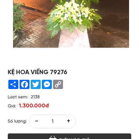
KỆ HOA VIẾNG 79276
Share
Facebook
Twitter
Messenger
Copy
Link
Lượt xem:
2138
1.300.000đ
Giá:
-
+
Số lượng: