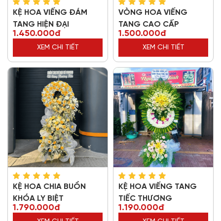
KỆ HOA VIẾNG ĐÁM
VÒNG HOA VIẾNG
TANG HIỆN ĐẠI
TANG CAO CẤP
1.450.000đ
1.500.000đ
XEM CHI TIẾT
XEM CHI TIẾT
KỆ HOA CHIA BUỒN
KỆ HOA VIẾNG TANG
KHÓA LY BIỆT
TIẾC THƯƠNG
1.790.000đ
1.190.000đ