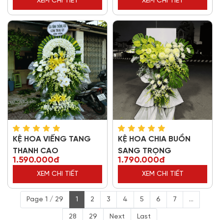
XEM CHI TIẾT
XEM CHI TIẾT
KỆ HOA VIẾNG TANG
KỆ HOA CHIA BUỒN
THANH CAO
SANG TRỌNG
1.590.000đ
1.790.000đ
XEM CHI TIẾT
XEM CHI TIẾT
Page 1 / 29
1
2
3
4
5
6
7
...
28
29
Next
Last