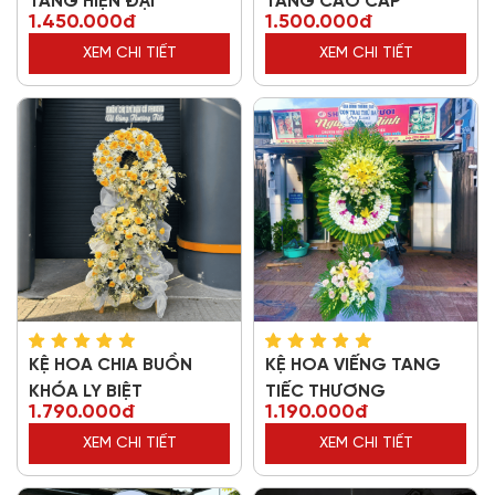
TANG HIỆN ĐẠI
TANG CAO CẤP
1.450.000đ
1.500.000đ
XEM CHI TIẾT
XEM CHI TIẾT
KỆ HOA CHIA BUỒN
KỆ HOA VIẾNG TANG
KHÓA LY BIỆT
TIẾC THƯƠNG
1.790.000đ
1.190.000đ
XEM CHI TIẾT
XEM CHI TIẾT