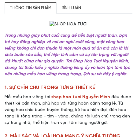
THÔNG TIN SẢN PHẨM
BÌNH LUẬN
Trong những giây phút cuối cùng để tiễn biệt người thân, bạn
bè hay đồng nghiệp về nơi an nghỉ cuối cùng, một vòng hoa
viếng không chỉ đơn thuần là một món quà tri ân mà còn là lời
chia buồn sâu sắc, thể hiện tình cảm và sự tôn trọng với người
đã khuất cũng như gia quyến. Tại Shop Hoa Tươi Nguyễn Minh,
chúng tôi thấu hiểu ý nghĩa thiêng liêng ấy và luôn tận tâm tạo
nên những mẫu hoa viếng trang trọng, lịch sự và đầy ý nghĩa.
1. SỰ CHỈN CHU TRONG TỪNG THIẾT KẾ
Mỗi mẫu hoa viếng tại
shop hoa tươi Nguyễn Minh
đều được
thiết kế cẩn thận, phù hợp với từng hoàn cảnh tang lễ. Từ
vòng hoa chia buồn truyền thống, kệ hoa hiện đại, đến hoa
tang lễ tông trắng - tím - vàng, chúng tôi luôn chú trọng đến
sự trang nhã, thể hiện trọn vẹn tấm lòng người gửi.
2. MÀU SẮC VÀ LOÀI HOA MANG Ý NGHĨA TƯỞNG