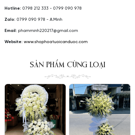
Hotline:
0798 212 333 - 0799 090 978
Zalo:
0799 090 978 - A.Minh
Email:
phamminh220217@gmail.com
Website:
www.shophoatuoicanduoc.com
SẢN PHẨM CÙNG LOẠI