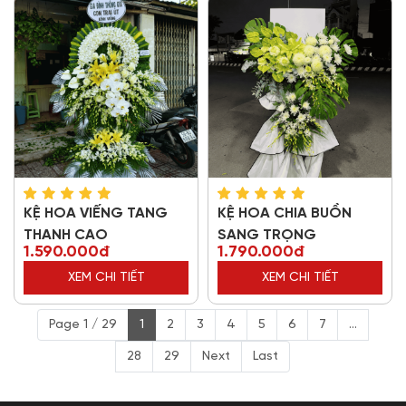
KỆ HOA VIẾNG TANG
KỆ HOA CHIA BUỒN
THANH CAO
SANG TRỌNG
1.590.000đ
1.790.000đ
XEM CHI TIẾT
XEM CHI TIẾT
Page 1 / 29
1
2
3
4
5
6
7
...
28
29
Next
Last