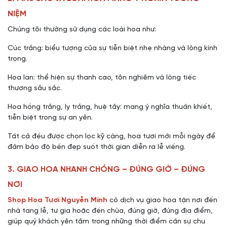
NIỆM
Chúng tôi thường sử dụng các loài hoa như:
Cúc trắng: biểu tượng của sự tiễn biệt nhẹ nhàng và lòng kính
trọng.
Hoa lan: thể hiện sự thanh cao, tôn nghiêm và lòng tiếc
thương sâu sắc.
Hoa hồng trắng, ly trắng, huệ tây: mang ý nghĩa thuần khiết,
tiễn biệt trong sự an yên.
Tất cả đều được chọn lọc kỹ càng, hoa tươi mới mỗi ngày để
đảm bảo độ bền đẹp suốt thời gian diễn ra lễ viếng.
3. GIAO HOA NHANH CHÓNG – ĐÚNG GIỜ – ĐÚNG
NƠI
Shop Hoa Tươi Nguyễn Minh
có dịch vụ giao hoa tận nơi đến
nhà tang lễ, tư gia hoặc đền chùa, đúng giờ, đúng địa điểm,
giúp quý khách yên tâm trong những thời điểm cần sự chu