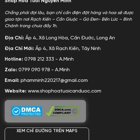
Shop Hoa Tươi Nguyễn Minh
Chẳng phải đợi lâu, bạn chỉ cần điện đặt hàng và hoa sẽ được
giao tận nơi Rạch Kiến – Cần Giuộc – Gò Đen- Bến Lức – Bình
Chánh trong chưa đầy 1h.
Địa Chỉ:
Ấp 4, Xã Long Hòa, Cần Đước, Long An
Địa Chỉ Mới:
Ấp 4, Xã Rạch Kiến, Tây Ninh
Hotline:
0798 212 333 - A.Minh
Zalo:
0799 090 978 - A.Minh
Email:
phamminh220217@gmail.com
Website:
www.shophoatuoicanduoc.com
XEM CHỈ ĐƯỜNG TRÊN MAPS