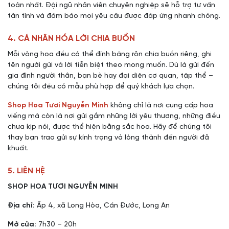
toàn nhất. Đội ngũ nhân viên chuyên nghiệp sẽ hỗ trợ tư vấn
tận tình và đảm bảo mọi yêu cầu được đáp ứng nhanh chóng.
4. CÁ NHÂN HÓA LỜI CHIA BUỒN
Mỗi vòng hoa đều có thể đính băng rôn chia buồn riêng, ghi
tên người gửi và lời tiễn biệt theo mong muốn. Dù là gửi đến
gia đình người thân, bạn bè hay đại diện cơ quan, tập thể –
chúng tôi đều có mẫu phù hợp để quý khách lựa chọn.
Shop Hoa Tươi Nguyễn Minh
không chỉ là nơi cung cấp hoa
viếng mà còn là nơi gửi gắm những lời yêu thương, những điều
chưa kịp nói, được thể hiện bằng sắc hoa. Hãy để chúng tôi
thay bạn trao gửi sự kính trọng và lòng thành đến người đã
khuất.
5. LIÊN HỆ
SHOP HOA TƯƠI NGUYỄN MINH
Địa chỉ:
Ấp 4, xã Long Hòa, Cần Đước, Long An
Mở cửa:
7h30 – 20h