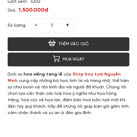
Lượt xem:
3202
1.500.000đ
Giá:
-
+
Số lượng:
THÊM VÀO GIỎ
MUA NGAY
Dịch vụ
hoa viếng tang lễ
của
Shop hoa tươi Nguyễn
Minh
cung cấp những bó hoa tinh tế và trang nhã, thể hiện
sự chia buồn và tôn kính đối với người đã khuất. Chúng tôi
chọn lựa cẩn thận các loài hoa ý nghĩa như hoa hồng
trắng, hoa cúc và hoa lan, đảm bảo hoa luôn tươi mới khi
đến tay quý khách. Hãy để chúng tôi giúp bạn gửi gắm tình
cảm chân thành và sự an ủi đến gia đình