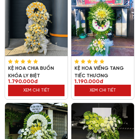
KỆ HOA CHIA BUỒN
KỆ HOA VIẾNG TANG
KHÓA LY BIỆT
TIẾC THƯƠNG
1.790.000đ
1.190.000đ
XEM CHI TIẾT
XEM CHI TIẾT