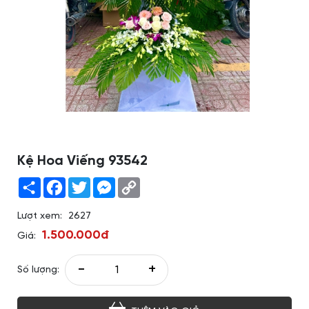
Kệ Hoa Viếng 93542
Share
Facebook
Twitter
Messenger
Copy
Link
Lượt xem:
2627
1.500.000đ
Giá:
-
+
Số lượng: