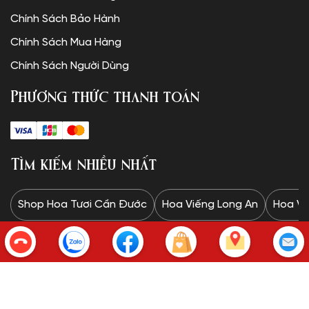
Chính Sách Bảo Hành
Chính Sách Mua Hàng
Chính Sách Người Dùng
Phương thức thanh toán
Tìm kiếm nhiều nhất
Shop Hoa Tươi Cần Đước
Hoa Viếng Long An
Hoa Vi
Copyright © SHOP HOA TƯƠI.
✦Website được thiết kế và vận hành bởi Minh Trí: 0328 732