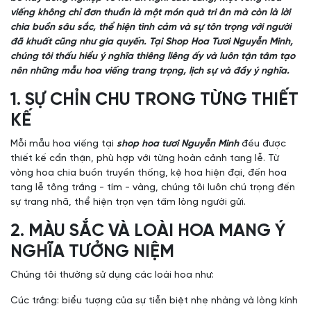
viếng không chỉ đơn thuần là một món quà tri ân mà còn là lời
chia buồn sâu sắc, thể hiện tình cảm và sự tôn trọng với người
đã khuất cũng như gia quyến. Tại Shop Hoa Tươi Nguyễn Minh,
chúng tôi thấu hiểu ý nghĩa thiêng liêng ấy và luôn tận tâm tạo
nên những mẫu hoa viếng trang trọng, lịch sự và đầy ý nghĩa.
1. SỰ CHỈN CHU TRONG TỪNG THIẾT
KẾ
Mỗi mẫu hoa viếng tại
shop hoa tươi Nguyễn Minh
đều được
thiết kế cẩn thận, phù hợp với từng hoàn cảnh tang lễ. Từ
vòng hoa chia buồn truyền thống, kệ hoa hiện đại, đến hoa
tang lễ tông trắng - tím - vàng, chúng tôi luôn chú trọng đến
sự trang nhã, thể hiện trọn vẹn tấm lòng người gửi.
2. MÀU SẮC VÀ LOÀI HOA MANG Ý
NGHĨA TƯỞNG NIỆM
Chúng tôi thường sử dụng các loài hoa như:
Cúc trắng: biểu tượng của sự tiễn biệt nhẹ nhàng và lòng kính