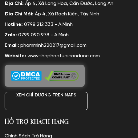
Địa Chỉ:
Ấp 4, Xã Long Hòa, Cần Đước, Long An
Địa Chỉ Mới:
Ấp 4, Xã Rạch Kiến, Tây Ninh
Hotline:
0798 212 333 - A.Minh
Zalo:
0799 090 978 - A.Minh
Email:
phamminh220217@gmail.com
Website:
www.shophoatuoicanduoc.com
XEM CHỈ ĐƯỜNG TRÊN MAPS
Hỗ trợ khách hàng
Chính Sách Trả Hàng