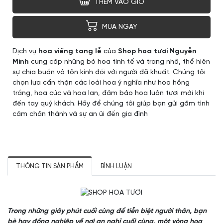
THÊM VÀO GIỎ
MUA NGAY
Dịch vụ
hoa viếng tang lễ
của
Shop hoa tươi Nguyễn
Minh
cung cấp những bó hoa tinh tế và trang nhã, thể hiện
sự chia buồn và tôn kính đối với người đã khuất. Chúng tôi
chọn lựa cẩn thận các loài hoa ý nghĩa như hoa hồng
trắng, hoa cúc và hoa lan, đảm bảo hoa luôn tươi mới khi
đến tay quý khách. Hãy để chúng tôi giúp bạn gửi gắm tình
cảm chân thành và sự an ủi đến gia đình
THÔNG TIN SẢN PHẨM
BÌNH LUẬN
Trong những giây phút cuối cùng để tiễn biệt người thân, bạn
bè hay đồng nghiệp về nơi an nghỉ cuối cùng, một vòng hoa