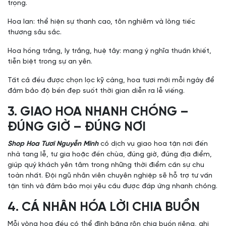
trọng.
Hoa lan: thể hiện sự thanh cao, tôn nghiêm và lòng tiếc
thương sâu sắc.
Hoa hồng trắng, ly trắng, huệ tây: mang ý nghĩa thuần khiết,
tiễn biệt trong sự an yên.
Tất cả đều được chọn lọc kỹ càng, hoa tươi mới mỗi ngày để
đảm bảo độ bền đẹp suốt thời gian diễn ra lễ viếng.
3. GIAO HOA NHANH CHÓNG –
ĐÚNG GIỜ – ĐÚNG NƠI
Shop Hoa Tươi Nguyễn Minh
có dịch vụ giao hoa tận nơi đến
nhà tang lễ, tư gia hoặc đền chùa, đúng giờ, đúng địa điểm,
giúp quý khách yên tâm trong những thời điểm cần sự chu
toàn nhất. Đội ngũ nhân viên chuyên nghiệp sẽ hỗ trợ tư vấn
tận tình và đảm bảo mọi yêu cầu được đáp ứng nhanh chóng.
4. CÁ NHÂN HÓA LỜI CHIA BUỒN
Mỗi vòng hoa đều có thể đính băng rôn chia buồn riêng, ghi