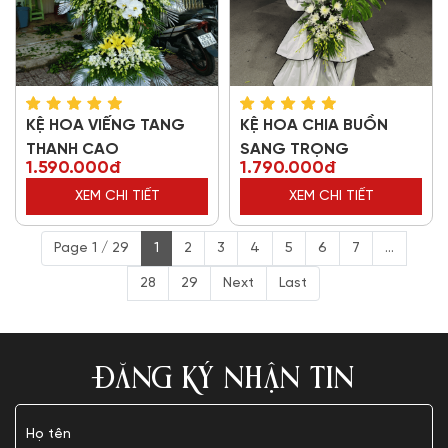
KỆ HOA VIẾNG TANG
KỆ HOA CHIA BUỒN
THANH CAO
SANG TRỌNG
1.590.000đ
1.790.000đ
XEM CHI TIẾT
XEM CHI TIẾT
Page 1 / 29
1
2
3
4
5
6
7
...
28
29
Next
Last
ĐĂNG KÝ NHẬN TIN