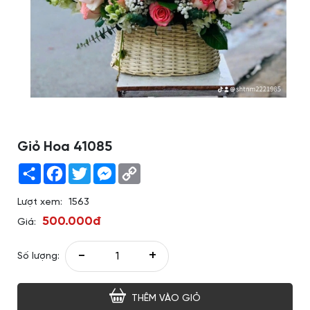
Giỏ Hoa 41085
Share
Facebook
Twitter
Messenger
Copy
Link
Lượt xem:
1563
500.000đ
Giá:
-
+
Số lượng:
THÊM VÀO GIỎ