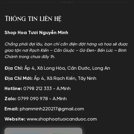
Thông tin liên hệ
Shop Hoa Tươi Nguyễn Minh
Chẳng phải đợi lâu, bạn chỉ cần điện đặt hàng và hoa sẽ được
giao tận nơi Rạch Kiến – Cần Giuộc – Gò Đen- Bến Lức – Bình
Chánh trong chưa đầy 1h.
Địa Chỉ:
Ấp 4, Xã Long Hòa, Cần Đước, Long An
Địa Chỉ Mới:
Ấp 4, Xã Rạch Kiến, Tây Ninh
Hotline:
0798 212 333 - A.Minh
Zalo:
0799 090 978 - A.Minh
Email:
phamminh220217@gmail.com
Website:
www.shophoatuoicanduoc.com