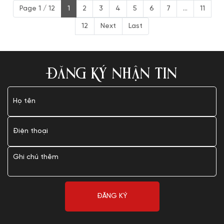
Page 1 / 12
1
2
3
4
5
6
7
...
11
12
Next
Last
ĐĂNG KÝ NHẬN TIN