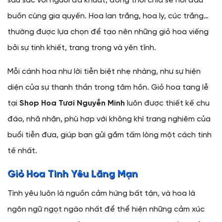
sâu sắc với người đã khuất, đồng thời chia sẻ nỗi đau
buồn cùng gia quyến. Hoa lan trắng, hoa ly, cúc trắng…
thường được lựa chọn để tạo nên những giỏ hoa viếng
bởi sự tinh khiết, trang trọng và yên tĩnh.
Mỗi cánh hoa như lời tiễn biệt nhẹ nhàng, như sự hiện
diện của sự thanh thản trong tâm hồn. Giỏ hoa tang lễ
tại
Shop Hoa Tươi Nguyễn Minh
luôn được thiết kế chu
đáo, nhã nhặn, phù hợp với không khí trang nghiêm của
buổi tiễn đưa, giúp bạn gửi gắm tấm lòng một cách tinh
tế nhất.
Giỏ Hoa Tình Yêu Lãng Mạn
Tình yêu luôn là nguồn cảm hứng bất tận, và hoa là
ngôn ngữ ngọt ngào nhất để thể hiện những cảm xúc