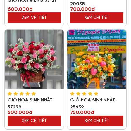
GIỎ HOA VIẾNG 57121
20038
600.000đ
700.000đ
XEM CHI TIẾT
XEM CHI TIẾT
GIỎ HOA SINH NHẬT
GIỎ HOA SINH NHẬT
57299
25639
500.000đ
750.000đ
XEM CHI TIẾT
XEM CHI TIẾT