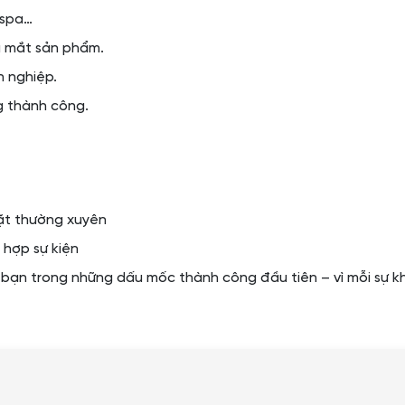
 spa…
a mắt sản phẩm.
h nghiệp.
g thành công.
đặt thường xuyên
 hợp sự kiện
ạn trong những dấu mốc thành công đầu tiên – vì mỗi sự khở