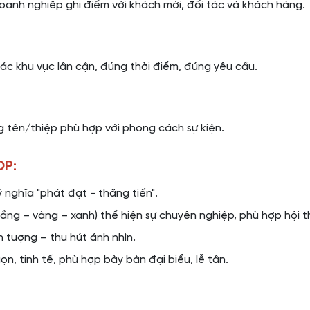
anh nghiệp ghi điểm với khách mời, đối tác và khách hàng.
các khu vực lân cận, đúng thời điểm, đúng yêu cầu.
g tên/thiệp phù hợp với phong cách sự kiện.
OP:
 nghĩa "phát đạt - thăng tiến".
rắng – vàng – xanh) thể hiện sự chuyên nghiệp, phù hợp hội t
 tượng – thu hút ánh nhìn.
n, tinh tế, phù hợp bày bàn đại biểu, lễ tân.