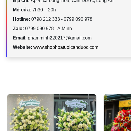
Địa chỉ:
Ấp 4, xã Long Hòa, Cần Đước, Long An
Mở cửa:
7h30 – 20h
Hotline:
0798 212 333 - 0799 090 978
Zalo:
0799 090 978 - A.Minh
Email:
phamminh220217@gmail.com
Website:
www.shophoatuoicanduoc.com