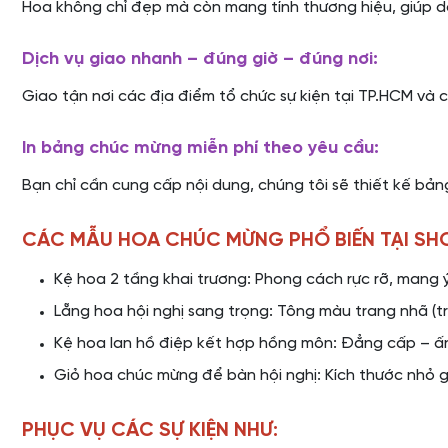
Hoa không chỉ đẹp mà còn mang tính thương hiệu, giúp do
Dịch vụ giao nhanh – đúng giờ – đúng nơi:
Giao tận nơi các địa điểm tổ chức sự kiện tại TP.HCM và 
In bảng chúc mừng miễn phí theo yêu cầu:
Bạn chỉ cần cung cấp nội dung, chúng tôi sẽ thiết kế bản
CÁC MẪU HOA CHÚC MỪNG PHỔ BIẾN TẠI SH
Kệ hoa 2 tầng khai trương: Phong cách rực rỡ, mang ý
Lẵng hoa hội nghị sang trọng: Tông màu trang nhã (t
Kệ hoa lan hồ điệp kết hợp hồng môn: Đẳng cấp – ấn
Giỏ hoa chúc mừng để bàn hội nghị: Kích thước nhỏ gọ
PHỤC VỤ CÁC SỰ KIỆN NHƯ: