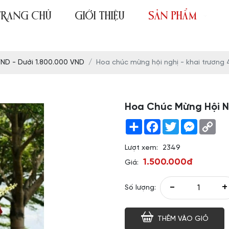
TRANG CHỦ
GIỚI THIỆU
SẢN PHẨM
VND - Dưới 1.800.000 VND
Hoa chúc mừng hội nghị - khai trương
Hoa Chúc Mừng Hội N
Share
Facebook
Twitter
Messeng
Co
Link
Lượt xem:
2349
1.500.000đ
Giá:
-
+
Số lượng:
THÊM VÀO GIỎ