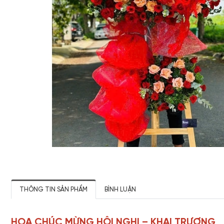
THÔNG TIN SẢN PHẨM
BÌNH LUẬN
HOA CHÚC MỪNG HỘI NGHỊ – KHAI TRƯƠNG