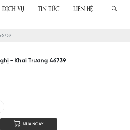
DỊCH VỤ
TIN TỨC
LIÊN HỆ
 46739
ghị - Khai Trương 46739
er
py
MUA NGAY