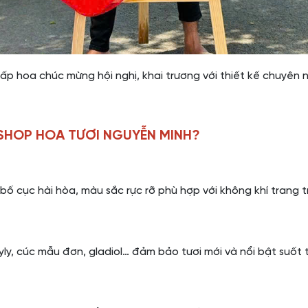
cấp hoa chúc mừng hội nghị, khai trương với thiết kế chuyên
SHOP HOA TƯƠI NGUYỄN MINH?
 bố cục hài hòa, màu sắc rực rỡ phù hợp với không khí trang t
ly, cúc mẫu đơn, gladiol… đảm bảo tươi mới và nổi bật suốt t