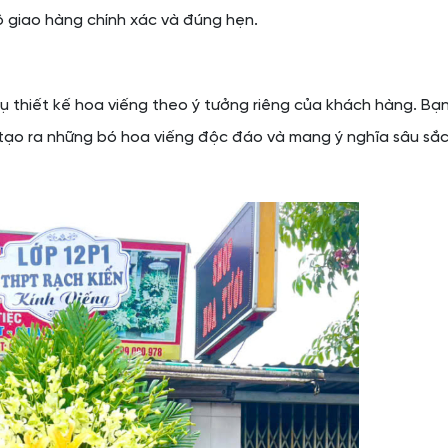
ộ giao hàng chính xác và đúng hẹn.
 thiết kế hoa viếng theo ý tưởng riêng của khách hàng. Bạn
ẽ tạo ra những bó hoa viếng độc đáo và mang ý nghĩa sâu sắ