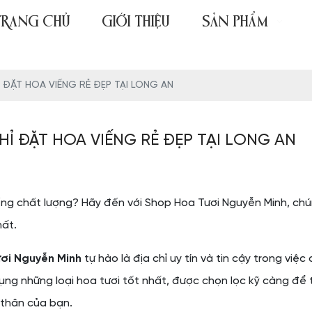
TRANG CHỦ
GIỚI THIỆU
SẢN PHẨM
 ĐẶT HOA VIẾNG RẺ ĐẸP TẠI LONG AN
Ỉ ĐẶT HOA VIẾNG RẺ ĐẸP TẠI LONG AN
ng chất lượng? Hãy đến với Shop Hoa Tươi Nguyễn Minh, chú
ất.
ơi Nguyễn Minh
tự hào là địa chỉ uy tín và tin cậy trong việ
dụng những loại hoa tươi tốt nhất, được chọn lọc kỹ càng để
 thân của bạn.