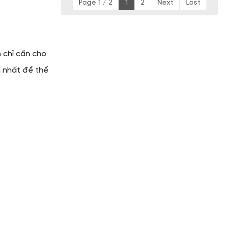
Page 1 / 2
1
2
Next
Last
 chỉ cần cho
c nhất để thể