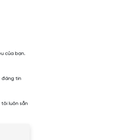
êu của bạn.
 đáng tin
tôi luôn sẵn