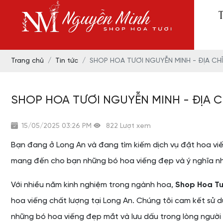
Trang chủ
Tin tức
SHOP HOA TƯƠI NGUYỄN MINH - ĐỊA CHỈ
SHOP HOA TƯƠI NGUYỄN MINH - ĐỊA CH
15/05/2025 03:26 PM
822 Lượt xem
Bạn đang ở Long An và đang tìm kiếm dịch vụ đặt hoa viế
mang đến cho bạn những bó hoa viếng đẹp và ý nghĩa nh
Với nhiều năm kinh nghiệm trong ngành hoa,
Shop Hoa Tư
hoa viếng chất lượng tại Long An. Chúng tôi cam kết sử 
những bó hoa viếng đẹp mắt và lưu dấu trong lòng người