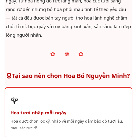
ngày. Từ hoa hồng đỏ rực lãng mạn, hoa cúc tươi sáng
rạng rỡ đến những bó hoa phối màu tinh tế theo yêu cầu
— tất cả đều được bàn tay người thợ hoa lành nghề chăm
chút tỉ mỉ, bọc giấy và ruy băng xinh xắn, sẵn sàng làm đẹp
lòng người nhận.
✿ ✾ ✿
Tại sao nên chọn Hoa Bó Nguyễn Minh?
🌹
Hoa tươi nhập mỗi ngày
Hoa được chọn lọc kỹ, nhập về mỗi ngày đảm bảo độ tươi lâu,
màu sắc rực rỡ.