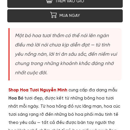
THÊM VÀO GIỎ
MUA NGAY
Một bó hoa tươi thắm có thể nói lên ngàn
điều mà lời nói chưa kịp diễn đạt — từ tình
yêu nồng nàn, lời tri ân sâu sắc, đến niềm vui
chung trong những khoảnh khắc đáng nhớ
nhất cuộc đời.
Shop Hoa Tươi Nguyễn Minh
cung cấp đa dạng mẫu
Hoa Bó
tươi đẹp, được kết từ những bông hoa tươi
nhất mỗi ngày. Từ hoa hồng đỏ rực lãng mạn, hoa cúc
tươi sáng rạng rỡ đến những bó hoa phối màu tinh tế
theo yêu cầu — tất cả đều được bàn tay người thợ