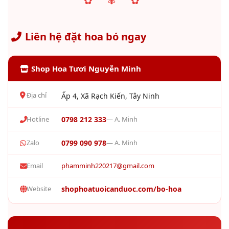
✿ ✾ ✿
Liên hệ đặt hoa bó ngay
Shop Hoa Tươi Nguyễn Minh
Địa chỉ
Ấp 4, Xã Rạch Kiến, Tây Ninh
Hotline
0798 212 333
— A. Minh
Zalo
0799 090 978
— A. Minh
Email
phamminh220217@gmail.com
Website
shophoatuoicanduoc.com/bo-hoa