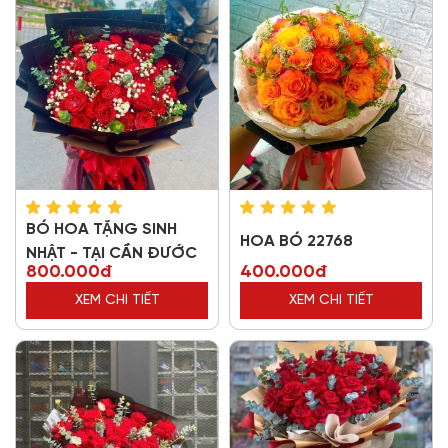
BÓ HOA TẶNG SINH
HOA BÓ 22768
NHẬT - TẠI CẦN ĐƯỚC
800.000đ
400.000đ
XEM CHI TIẾT
XEM CHI TIẾT