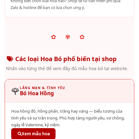
Không biết chọn loại hoa nào? Shop sẽ tư vấn miễn phí qua
Zalo & hotline để bạn có lựa chọn ưng ý.
✿ ✾ ✿
Các loại Hoa Bó phổ biến tại shop
Nhấn vào từng thẻ để xem đầy đủ mẫu hoa bó tại website.
🌹
LÃNG MẠN & TÌNH YÊU
Bó Hoa Hồng
Hoa hồng đỏ, hồng phấn, trắng hay vàng — biểu tượng của
tình yêu và sự trân trọng. Phù hợp tặng người yêu, vợ chồng,
ngày lễ Valentine, kỷ niệm.
Xem mẫu hoa