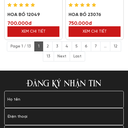
HOA BÓ 12049
HOA BÓ 23076
700.000đ
750.000đ
XEM CHI TIẾT
XEM CHI TIẾT
Page 1 / 13
1
2
3
4
5
6
7
...
12
13
Next
Last
ĐĂNG KÝ NHẬN TIN