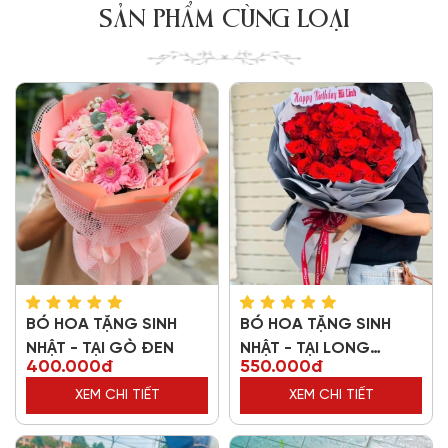
SẢN PHẨM CÙNG LOẠI
BÓ HOA TẶNG SINH
BÓ HOA TẶNG SINH
NHẬT - TẠI GÒ ĐEN
NHẬT - TẠI LONG
400.000đ
550.000đ
THƯỢNG
XEM CHI TIẾT
XEM CHI TIẾT