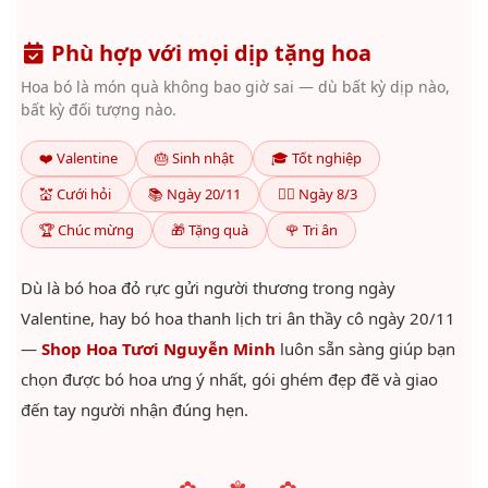
Phù hợp với mọi dịp tặng hoa
Hoa bó là món quà không bao giờ sai — dù bất kỳ dịp nào,
bất kỳ đối tượng nào.
❤️ Valentine
🎂 Sinh nhật
🎓 Tốt nghiệp
💒 Cưới hỏi
📚 Ngày 20/11
👩‍⚕️ Ngày 8/3
🏆 Chúc mừng
🎁 Tặng quà
🌹 Tri ân
Dù là bó hoa đỏ rực gửi người thương trong ngày
Valentine, hay bó hoa thanh lịch tri ân thầy cô ngày 20/11
—
Shop Hoa Tươi Nguyễn Minh
luôn sẵn sàng giúp bạn
chọn được bó hoa ưng ý nhất, gói ghém đẹp đẽ và giao
đến tay người nhận đúng hẹn.