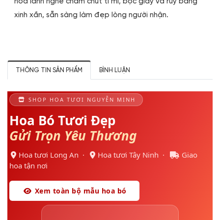
hoa lành nghề chăm chút tỉ mỉ, bọc giấy và ruy băng
xinh xắn, sẵn sàng làm đẹp lòng người nhận.
THÔNG TIN SẢN PHẨM
BÌNH LUẬN
SHOP HOA TƯƠI NGUYỄN MINH
Hoa Bó Tươi Đẹp
Gửi Trọn Yêu Thương
Hoa tươi Long An ·
Hoa tươi Tây Ninh ·
Giao
hoa tận nơi
Xem toàn bộ mẫu hoa bó