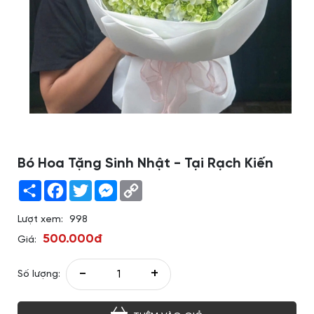
Bó Hoa Tặng Sinh Nhật - Tại Rạch Kiến
Share
Facebook
Twitter
Messenger
Copy
Link
Lượt xem:
998
500.000đ
Giá:
-
+
Số lượng: