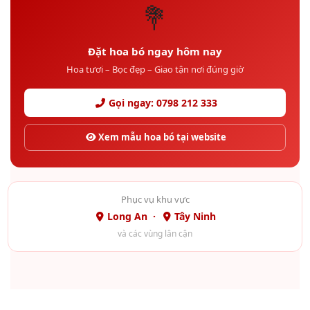
💐
Đặt hoa bó ngay hôm nay
Hoa tươi – Bọc đẹp – Giao tận nơi đúng giờ
Gọi ngay: 0798 212 333
Xem mẫu hoa bó tại website
Phục vụ khu vực
Long An ·
Tây Ninh
và các vùng lân cận