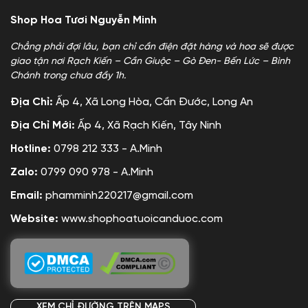
Shop Hoa Tươi Nguyễn Minh
Chẳng phải đợi lâu, bạn chỉ cần điện đặt hàng và hoa sẽ được
giao tận nơi Rạch Kiến – Cần Giuộc – Gò Đen- Bến Lức – Bình
Chánh trong chưa đầy 1h.
Địa Chỉ:
Ấp 4, Xã Long Hòa, Cần Đước, Long An
Địa Chỉ Mới:
Ấp 4, Xã Rạch Kiến, Tây Ninh
Hotline:
0798 212 333 - A.Minh
Zalo:
0799 090 978 - A.Minh
Email:
phamminh220217@gmail.com
Website:
www.shophoatuoicanduoc.com
XEM CHỈ ĐƯỜNG TRÊN MAPS