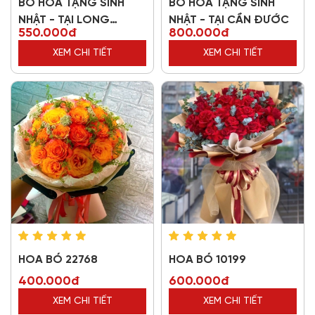
BÓ HOA TẶNG SINH
BÓ HOA TẶNG SINH
NHẬT - TẠI LONG
NHẬT - TẠI CẦN ĐƯỚC
550.000đ
800.000đ
THƯỢNG
XEM CHI TIẾT
XEM CHI TIẾT
HOA BÓ 22768
HOA BÓ 10199
400.000đ
600.000đ
XEM CHI TIẾT
XEM CHI TIẾT