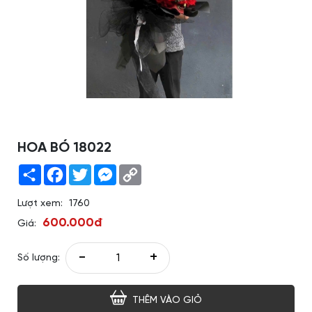
HOA BÓ 18022
Share
Facebook
Twitter
Messenger
Copy
Link
Lượt xem:
1760
600.000đ
Giá:
-
+
Số lượng:
THÊM VÀO GIỎ