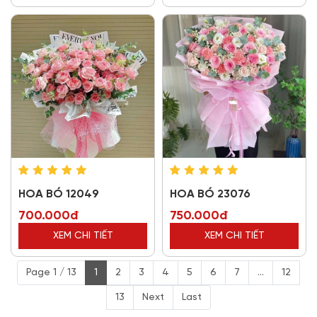
HOA BÓ 12049
HOA BÓ 23076
700.000đ
750.000đ
XEM CHI TIẾT
XEM CHI TIẾT
Page 1 / 13
1
2
3
4
5
6
7
...
12
13
Next
Last