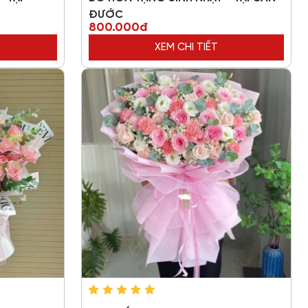
ĐƯỚC
800.000đ
XEM CHI TIẾT