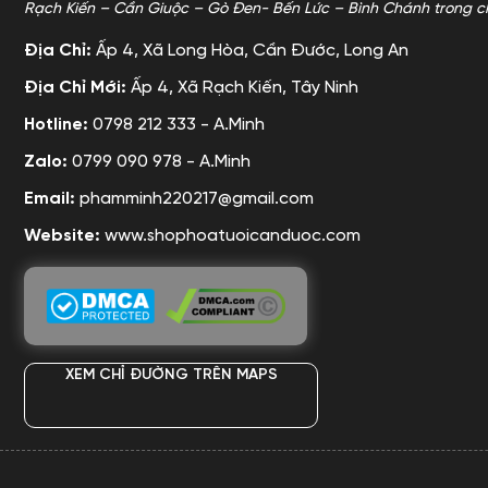
Rạch Kiến – Cần Giuộc – Gò Đen- Bến Lức – Bình Chánh trong c
Địa Chỉ:
Ấp 4, Xã Long Hòa, Cần Đước, Long An
Địa Chỉ Mới:
Ấp 4, Xã Rạch Kiến, Tây Ninh
Hotline:
0798 212 333 - A.Minh
Zalo:
0799 090 978 - A.Minh
Email:
phamminh220217@gmail.com
Website:
www.shophoatuoicanduoc.com
XEM CHỈ ĐƯỜNG TRÊN MAPS