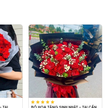
 TẠI
BÓ HOA TẶNG SINH NHẬT - TẠI CẦN