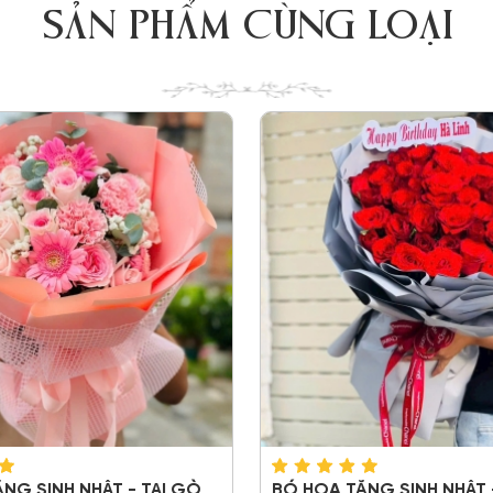
SẢN PHẨM CÙNG LOẠI
NG SINH NHẬT - TẠI GÒ
BÓ HOA TẶNG SINH NHẬT -