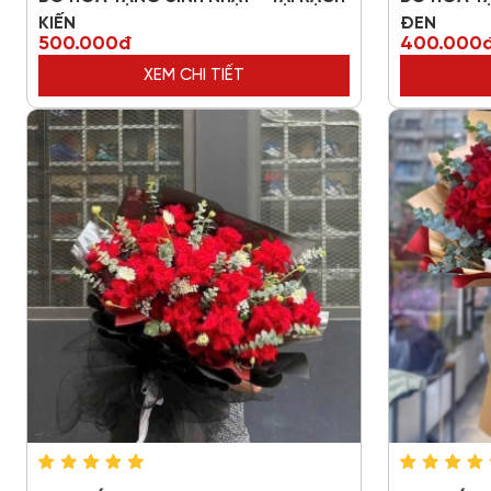
KIẾN
ĐEN
500.000đ
400.000
XEM CHI TIẾT