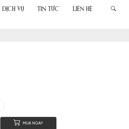
DỊCH VỤ
TIN TỨC
LIÊN HỆ
er
py
MUA NGAY