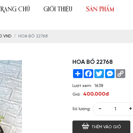
TRANG CHỦ
GIỚI THIỆU
SẢN PHẨM
00 VND
HOA BÓ 22768
HOA BÓ 22768
Share
Facebook
Twitter
Messeng
Co
Link
Lượt xem:
1638
400.000đ
Giá:
-
+
Số lượng:
THÊM VÀO GIỎ