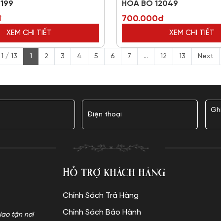
199
HOA BÓ 12049
đ
700.000đ
XEM CHI TIẾT
XEM CHI TIẾT
1 / 13
1
2
3
4
5
6
7
...
12
13
Next
Hỗ trợ khách hàng
Chính Sách Trả Hàng
Chính Sách Bảo Hành
iao tận nơi