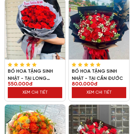
BÓ HOA TẶNG SINH
BÓ HOA TẶNG SINH
NHẬT - TẠI LONG
NHẬT - TẠI CẦN ĐƯỚC
550.000đ
800.000đ
THƯỢNG
XEM CHI TIẾT
XEM CHI TIẾT