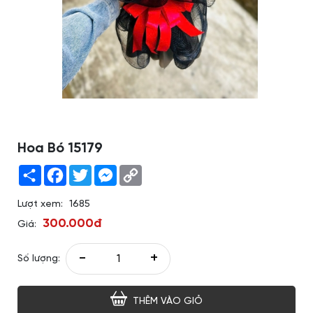
Hoa Bó 15179
Share
Facebook
Twitter
Messenger
Copy
Link
Lượt xem:
1685
300.000đ
Giá:
-
+
Số lượng:
THÊM VÀO GIỎ