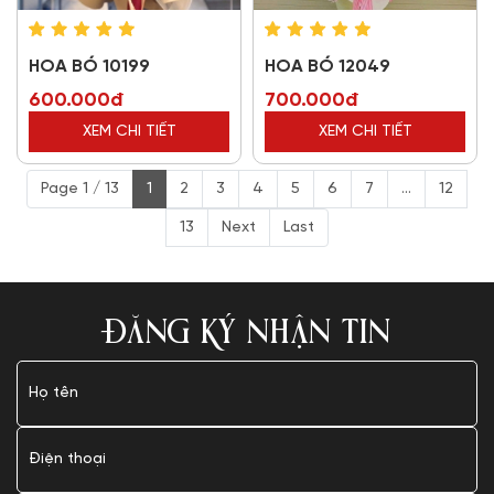
HOA BÓ 10199
HOA BÓ 12049
600.000đ
700.000đ
XEM CHI TIẾT
XEM CHI TIẾT
Page 1 / 13
1
2
3
4
5
6
7
...
12
13
Next
Last
ĐĂNG KÝ NHẬN TIN