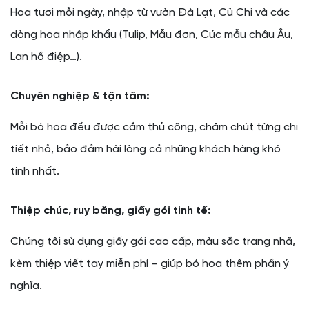
Hoa tươi mỗi ngày, nhập từ vườn Đà Lạt, Củ Chi và các
dòng hoa nhập khẩu (Tulip, Mẫu đơn, Cúc mẫu châu Âu,
Lan hồ điệp…).
Chuyên nghiệp & tận tâm:
Mỗi bó hoa đều được cắm thủ công, chăm chút từng chi
tiết nhỏ, bảo đảm hài lòng cả những khách hàng khó
tính nhất.
Thiệp chúc, ruy băng, giấy gói tinh tế:
Chúng tôi sử dụng giấy gói cao cấp, màu sắc trang nhã,
kèm thiệp viết tay miễn phí – giúp bó hoa thêm phần ý
nghĩa.