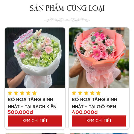
SẢN PHẨM CÙNG LOẠI
BÓ HOA TẶNG SINH
BÓ HOA TẶNG SINH
NHẬT - TẠI RẠCH KIẾN
NHẬT - TẠI GÒ ĐEN
500.000đ
400.000đ
XEM CHI TIẾT
XEM CHI TIẾT