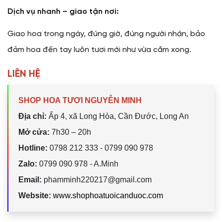
Dịch vụ nhanh – giao tận nơi:
Giao hoa trong ngày, đúng giờ, đúng người nhận, bảo
đảm hoa đến tay luôn tươi mới như vừa cắm xong.
LIÊN HỆ
SHOP HOA TƯƠI NGUYỄN MINH
Địa chỉ:
Ấp 4, xã Long Hòa, Cần Đước, Long An
Mở cửa:
7h30 – 20h
Hotline:
0798 212 333 - 0799 090 978
Zalo:
0799 090 978 - A.Minh
Email:
phamminh220217@gmail.com
Website:
www.shophoatuoicanduoc.com