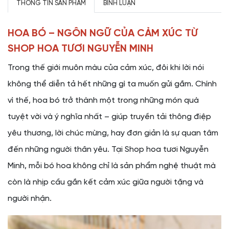
THÔNG TIN SẢN PHẨM
BÌNH LUẬN
HOA BÓ – NGÔN NGỮ CỦA CẢM XÚC TỪ
SHOP HOA TƯƠI NGUYỄN MINH
Trong thế giới muôn màu của cảm xúc, đôi khi lời nói
không thể diễn tả hết những gì ta muốn gửi gắm. Chính
vì thế, hoa bó trở thành một trong những món quà
tuyệt vời và ý nghĩa nhất – giúp truyền tải thông điệp
yêu thương, lời chúc mừng, hay đơn giản là sự quan tâm
đến những người thân yêu. Tại Shop hoa tươi Nguyễn
Minh, mỗi bó hoa không chỉ là sản phẩm nghệ thuật mà
còn là nhịp cầu gắn kết cảm xúc giữa người tặng và
người nhận.