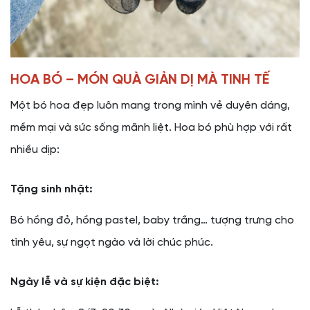
HOA BÓ – MÓN QUÀ GIẢN DỊ MÀ TINH TẾ
Một bó hoa đẹp luôn mang trong mình vẻ duyên dáng,
mềm mại và sức sống mãnh liệt. Hoa bó phù hợp với rất
nhiều dịp:
Tặng sinh nhật:
Bó hồng đỏ, hồng pastel, baby trắng… tượng trưng cho
tình yêu, sự ngọt ngào và lời chúc phúc.
Ngày lễ và sự kiện đặc biệt: