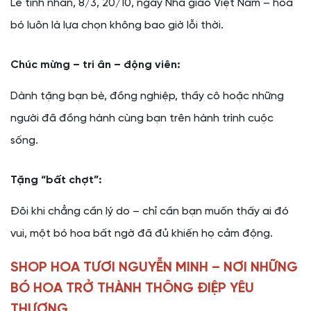
Lễ tình nhân, 8/3, 20/10, ngày Nhà giáo Việt Nam – hoa
bó luôn là lựa chọn không bao giờ lỗi thời.
Chúc mừng – tri ân – động viên:
Dành tặng bạn bè, đồng nghiệp, thầy cô hoặc những
người đã đồng hành cùng bạn trên hành trình cuộc
sống.
Tặng “bất chợt”:
Đôi khi chẳng cần lý do – chỉ cần bạn muốn thấy ai đó
vui, một bó hoa bất ngờ đã đủ khiến họ cảm động.
SHOP HOA TƯƠI NGUYỄN MINH – NƠI NHỮNG
BÓ HOA TRỞ THÀNH THÔNG ĐIỆP YÊU
THƯƠNG