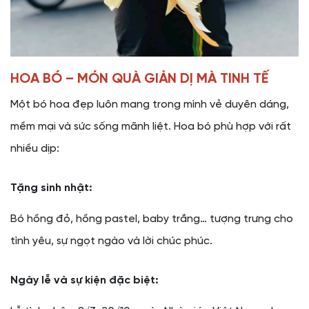
HOA BÓ – MÓN QUÀ GIẢN DỊ MÀ TINH TẾ
Một bó hoa đẹp luôn mang trong mình vẻ duyên dáng,
mềm mại và sức sống mãnh liệt. Hoa bó phù hợp với rất
nhiều dịp:
Tặng sinh nhật:
Bó hồng đỏ, hồng pastel, baby trắng… tượng trưng cho
tình yêu, sự ngọt ngào và lời chúc phúc.
Ngày lễ và sự kiện đặc biệt: