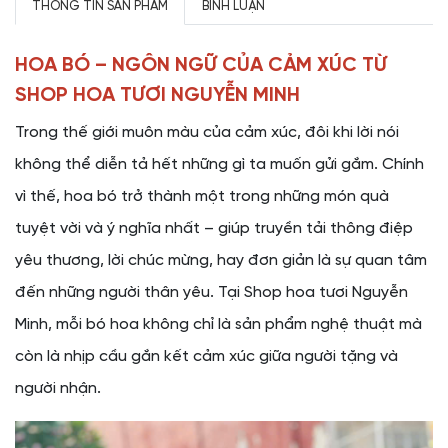
THÔNG TIN SẢN PHẨM
BÌNH LUẬN
HOA BÓ – NGÔN NGỮ CỦA CẢM XÚC TỪ
SHOP HOA TƯƠI NGUYỄN MINH
Trong thế giới muôn màu của cảm xúc, đôi khi lời nói
không thể diễn tả hết những gì ta muốn gửi gắm. Chính
vì thế, hoa bó trở thành một trong những món quà
tuyệt vời và ý nghĩa nhất – giúp truyền tải thông điệp
yêu thương, lời chúc mừng, hay đơn giản là sự quan tâm
đến những người thân yêu. Tại Shop hoa tươi Nguyễn
Minh, mỗi bó hoa không chỉ là sản phẩm nghệ thuật mà
còn là nhịp cầu gắn kết cảm xúc giữa người tặng và
người nhận.