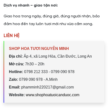
Dịch vụ nhanh – giao tận nơi:
Giao hoa trong ngày, đúng giờ, đúng người nhận, bảo
đảm hoa đến tay luôn tươi mới như vừa cắm xong.
LIÊN HỆ
SHOP HOA TƯƠI NGUYỄN MINH
Địa chỉ:
Ấp 4, xã Long Hòa, Cần Đước, Long An
Mở cửa:
7h30 – 20h
Hotline:
0798 212 333 - 0799 090 978
Zalo:
0799 090 978 - A.Minh
Email:
phamminh220217@gmail.com
Website:
www.shophoatuoicanduoc.com