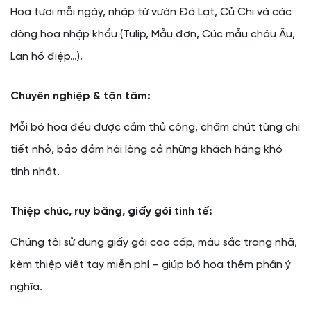
Hoa tươi mỗi ngày, nhập từ vườn Đà Lạt, Củ Chi và các
dòng hoa nhập khẩu (Tulip, Mẫu đơn, Cúc mẫu châu Âu,
Lan hồ điệp…).
Chuyên nghiệp & tận tâm:
Mỗi bó hoa đều được cắm thủ công, chăm chút từng chi
tiết nhỏ, bảo đảm hài lòng cả những khách hàng khó
tính nhất.
Thiệp chúc, ruy băng, giấy gói tinh tế:
Chúng tôi sử dụng giấy gói cao cấp, màu sắc trang nhã,
kèm thiệp viết tay miễn phí – giúp bó hoa thêm phần ý
nghĩa.