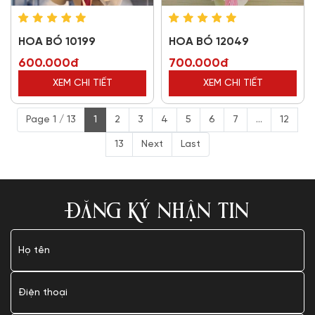
HOA BÓ 10199
HOA BÓ 12049
600.000đ
700.000đ
XEM CHI TIẾT
XEM CHI TIẾT
Page 1 / 13
1
2
3
4
5
6
7
...
12
13
Next
Last
ĐĂNG KÝ NHẬN TIN