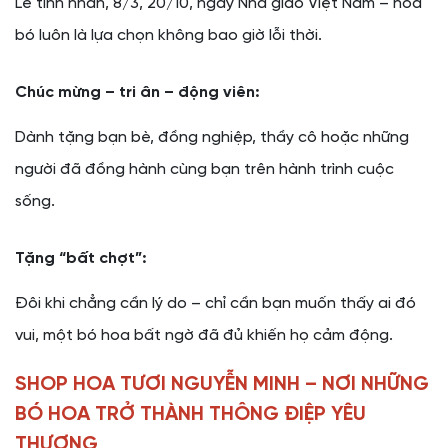
Lễ tình nhân, 8/3, 20/10, ngày Nhà giáo Việt Nam – hoa
bó luôn là lựa chọn không bao giờ lỗi thời.
Chúc mừng – tri ân – động viên:
Dành tặng bạn bè, đồng nghiệp, thầy cô hoặc những
người đã đồng hành cùng bạn trên hành trình cuộc
sống.
Tặng “bất chợt”:
Đôi khi chẳng cần lý do – chỉ cần bạn muốn thấy ai đó
vui, một bó hoa bất ngờ đã đủ khiến họ cảm động.
SHOP HOA TƯƠI NGUYỄN MINH – NƠI NHỮNG
BÓ HOA TRỞ THÀNH THÔNG ĐIỆP YÊU
THƯƠNG