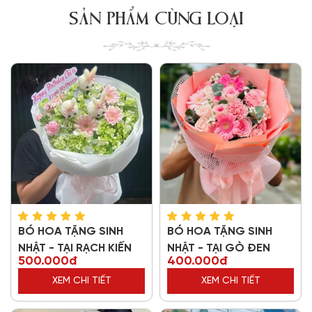
SẢN PHẨM CÙNG LOẠI
BÓ HOA TẶNG SINH
BÓ HOA TẶNG SINH
NHẬT - TẠI RẠCH KIẾN
NHẬT - TẠI GÒ ĐEN
500.000đ
400.000đ
XEM CHI TIẾT
XEM CHI TIẾT