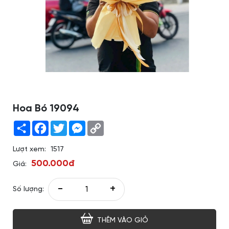
Hoa Bó 19094
Share
Facebook
Twitter
Messenger
Copy
Link
Lượt xem:
1517
500.000đ
Giá:
-
+
Số lượng:
THÊM VÀO GIỎ