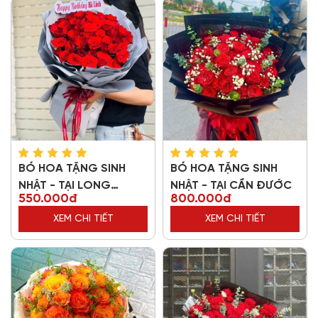
BÓ HOA TẶNG SINH
BÓ HOA TẶNG SINH
NHẬT - TẠI LONG
NHẬT - TẠI CẦN ĐƯỚC
550.000đ
800.000đ
THƯỢNG
XEM CHI TIẾT
XEM CHI TIẾT