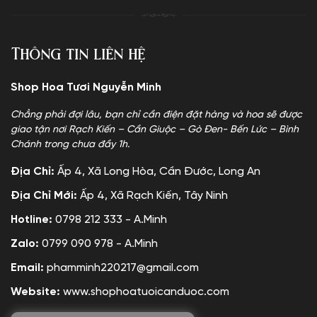
Thông tin liên hệ
Shop Hoa Tươi Nguyễn Minh
Chẳng phải đợi lâu, bạn chỉ cần điện đặt hàng và hoa sẽ được
giao tận nơi Rạch Kiến – Cần Giuộc – Gò Đen- Bến Lức – Bình
Chánh trong chưa đầy 1h.
Địa Chỉ:
Ấp 4, Xã Long Hòa, Cần Đước, Long An
Địa Chỉ Mới:
Ấp 4, Xã Rạch Kiến, Tây Ninh
Hotline:
0798 212 333 - A.Minh
Zalo:
0799 090 978 - A.Minh
Email:
phamminh220217@gmail.com
Website:
www.shophoatuoicanduoc.com