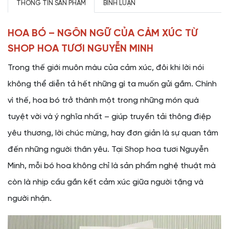
THÔNG TIN SẢN PHẨM
BÌNH LUẬN
HOA BÓ – NGÔN NGỮ CỦA CẢM XÚC TỪ
SHOP HOA TƯƠI NGUYỄN MINH
Trong thế giới muôn màu của cảm xúc, đôi khi lời nói
không thể diễn tả hết những gì ta muốn gửi gắm. Chính
vì thế, hoa bó trở thành một trong những món quà
tuyệt vời và ý nghĩa nhất – giúp truyền tải thông điệp
yêu thương, lời chúc mừng, hay đơn giản là sự quan tâm
đến những người thân yêu. Tại Shop hoa tươi Nguyễn
Minh, mỗi bó hoa không chỉ là sản phẩm nghệ thuật mà
còn là nhịp cầu gắn kết cảm xúc giữa người tặng và
người nhận.