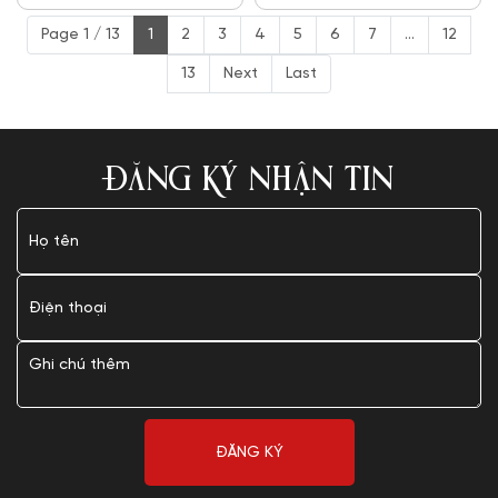
Page 1 / 13
1
2
3
4
5
6
7
...
12
13
Next
Last
ĐĂNG KÝ NHẬN TIN