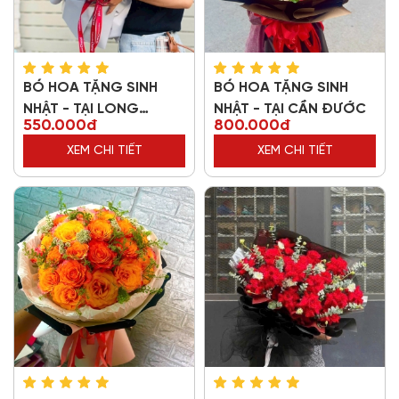
BÓ HOA TẶNG SINH
BÓ HOA TẶNG SINH
NHẬT - TẠI LONG
NHẬT - TẠI CẦN ĐƯỚC
550.000đ
800.000đ
THƯỢNG
XEM CHI TIẾT
XEM CHI TIẾT