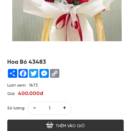
Hoa Bó 43483
Share
Facebook
Twitter
Messenger
Copy
Link
Lượt xem:
1673
400.000đ
Giá:
-
+
Số lượng:
THÊM VÀO GIỎ