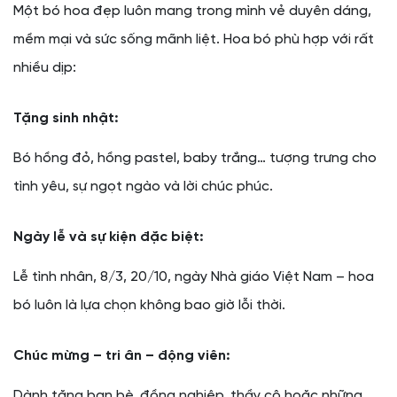
Một bó hoa đẹp luôn mang trong mình vẻ duyên dáng,
mềm mại và sức sống mãnh liệt. Hoa bó phù hợp với rất
nhiều dịp:
Tặng sinh nhật:
Bó hồng đỏ, hồng pastel, baby trắng… tượng trưng cho
tình yêu, sự ngọt ngào và lời chúc phúc.
Ngày lễ và sự kiện đặc biệt:
Lễ tình nhân, 8/3, 20/10, ngày Nhà giáo Việt Nam – hoa
bó luôn là lựa chọn không bao giờ lỗi thời.
Chúc mừng – tri ân – động viên:
Dành tặng bạn bè, đồng nghiệp, thầy cô hoặc những